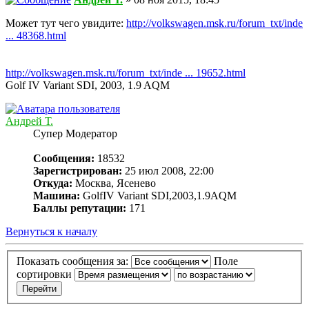
Может тут чего увидите:
http://volkswagen.msk.ru/forum_txt/inde
... 48368.html
http://volkswagen.msk.ru/forum_txt/inde ... 19652.html
Golf IV Variant SDI, 2003, 1.9 AQM
Андрей Т.
Супер Модератор
Сообщения:
18532
Зарегистрирован:
25 июл 2008, 22:00
Откуда:
Москва, Ясенево
Машина:
GolfIV Variant SDI,2003,1.9AQM
Баллы репутации:
171
Вернуться к началу
Показать сообщения за:
Поле
сортировки