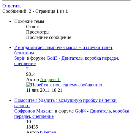
Ответить
Сообщений: 2 • Страница
1
из
1
Похожие темы
Ответы
Просмотры
Последнее сообщение
Иногда мигает лампочка масла + из печки тянет
бензином
Supir
в форуме
Golf3 - Двигатель, коробка передач,
сцепление
2
9814
Автор
Андрей Т.
11 янв 2011, 18:21
Помогите ( Удалить ) воздушную пробку из печки
салона .
Софронов Михаил
в форуме
Golf4 - Двигатель, коробка
передач, сцепление
10
18435
Автор
bikeman