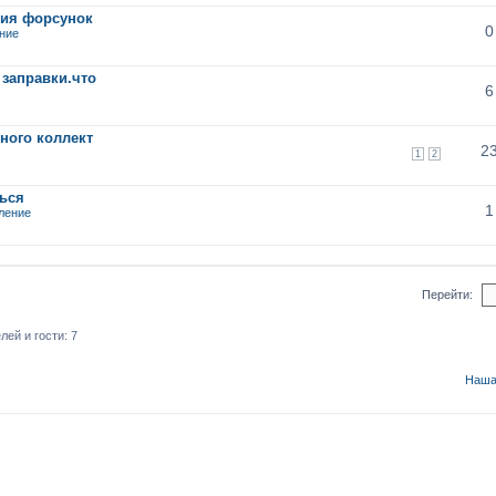
ния форсунок
0
ение
 заправки.что
6
кного коллект
2
1
2
ться
1
пление
Перейти:
ей и гости: 7
Наша