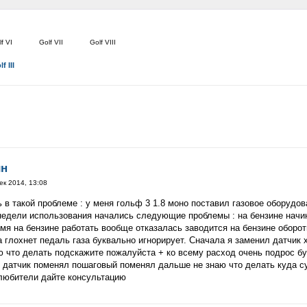
f VI
Golf VII
Golf VIII
f III
ин
ек 2014, 13:08
в такой проблеме : у меня гольф 3 1.8 моно поставил газовое оборудов
недели использования начались следующие проблемы : на бензине начин
мя на бензине работать вообще отказалась заводится на бензине оборот
 глохнет педаль газа буквально игнорирует. Сначала я заменил датчик 
ю что делать подскажите пожалуйста + ко всему расход очень подрос бу
 датчик поменял пошаговый поменял дальше не знаю что делать куда су
любители дайте консультацию