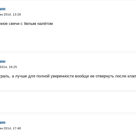
зин
ек 2014, 13:29
нное свечи с белым налётом
зин
2014, 16:25
раль, а лучше для полной уверенности вообще ее отвернуть после клапа
зин
ек 2014, 17:48