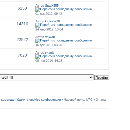
Автор
StasX555
6239
01 дек 2012, 09:42
Автор
kazemir78
14316
24 мар 2012, 13:04
Автор
VoWan
3
22822
16 дек 2010, 03:20
Автор
skania
7020
08 ноя 2014, 16:26
 команда
•
Удалить cookies конференции
• Часовой пояс: UTC + 3 часа