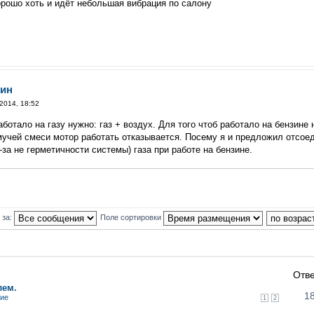
орошо хоть и идёт небольшая вибрация по салону
зин
2014, 18:52
аботало на газу нужно: газ + воздух. Для того чтоб работало на бензине
емучей смеси мотор работать отказывается. Посему я и предложил отсоеди
за не герметичности системы) газа при работе на бензине.
 за:
Поле сортировки
Отв
лем.
1
ние
1
2