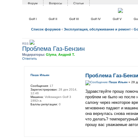
Форум
Вопросы
Статьи
Golf I
Golf II
Golf III
Golf IV
Golf V
Gol
Список форумов
‹
Эксплуатация, обслуживание и ремонт
‹
Gol
RSS
Проблема Газ-Бензин
Модераторы:
Glyma
,
Андрей Т.
Ответить
Проблема Газ-Бенз
Паша Ильин
Паша Ильин
» 28 д
Сообщения:
17
Зарегистрирован:
28 дек 2014,
Здравствуйте прошу помочь 
12:46
проблем не было но после 
Машина:
Volkswagen Golf 3
1992г.в.
салону через некоторое вре
Баллы репутации:
0
мгновенно падают и машина
она вернулась снова незна
что делать? температурный
прошу вас уважаемые авто