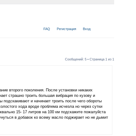
FAQ
Регистрация
Вход
Сообщений: 5 • Страница
1
из
1
ание второго поколения. После установки никаких
ает страшно троить большая вибрация по кузову и
ы подскакивают и начинает троить после чего обороты
холостого хода вроде проблема исчезла но через сутки
квально 15- 17 литров на 100 км подскажите пожалуйста
нуться в добавок ко всему масло поджирает но не дымит