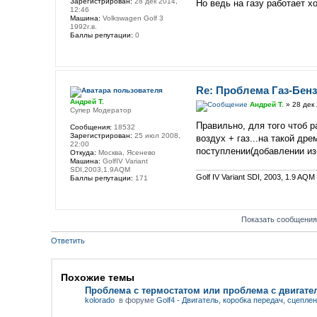
Зарегистрирован:
28 дек 2014,
Но ведь на газу работает х
12:46
Машина:
Volkswagen Golf 3
1992г.в.
Баллы репутации:
0
Re: Проблема Газ-Бен
Андрей Т.
Андрей Т.
» 28 дек 
Супер Модератор
Правильно, для того чтоб р
Сообщения:
18532
Зарегистрирован:
25 июл 2008,
воздух + газ...на такой др
22:00
поступлении(добавлении из-
Откуда:
Москва, Ясенево
Машина:
GolfIV Variant
SDI,2003,1.9AQM
Golf IV Variant SDI, 2003, 1.9 AQM
Баллы репутации:
171
Показать сообщения
Ответить
Похожие темы
Проблема с термостатом или проблема с двигате
kolorado
в форуме
Golf4 - Двигатель, коробка передач, сцепле