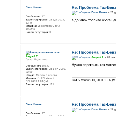
Re: Проблема Газ-Бен
Паша Ильин
Паша Ильин
» 28 д
Сообщения:
17
Зарегистрирован:
28 дек 2014,
в добавок топливо обогащё
12:46
Машина:
Volkswagen Golf 3
1992г.в.
Баллы репутации:
0
Re: Проблема Газ-Бен
Андрей Т.
Андрей Т.
» 28 дек 
Супер Модератор
Нужно перекрыть газ-магист
Сообщения:
18532
Зарегистрирован:
25 июл 2008,
22:00
Откуда:
Москва, Ясенево
Машина:
GolfIV Variant
Golf IV Variant SDI, 2003, 1.9 AQM
SDI,2003,1.9AQM
Баллы репутации:
171
Re: Проблема Газ-Бен
Паша Ильин
Паша Ильин
» 28 д
Сообщения:
17