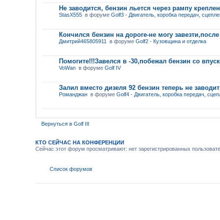
Не заводится, бензин льется через рампу крепле
StasX555
в форуме
Golf3 - Двигатель, коробка передач, сцепл
Кончился бензин на дороге-не могу завезти,после
Дмитрий465805911
в форуме
Golf2 - Кузовщина и отделка
Помогите!!!Завелся в -30,побежал бензин со впус
VoWan
в форуме
Golf IV
Залил вместо дизеля 92 бензин теперь не заводи
Романджан
в форуме
Golf4 - Двигатель, коробка передач, сце
Вернуться в Golf III
КТО СЕЙЧАС НА КОНФЕРЕНЦИИ
Сейчас этот форум просматривают: нет зарегистрированных пользовател
Список форумов