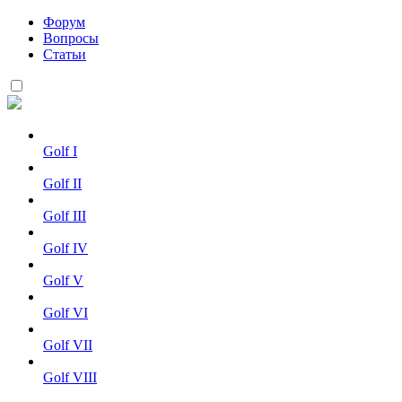
Форум
Вопросы
Статьи
Golf I
Golf II
Golf III
Golf IV
Golf V
Golf VI
Golf VII
Golf VIII