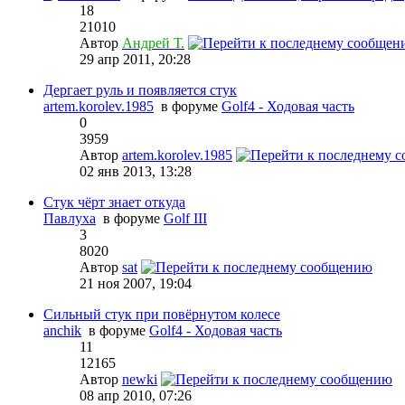
18
21010
Автор
Андрей Т.
29 апр 2011, 20:28
Дергает руль и появляется стук
artem.korolev.1985
в форуме
Golf4 - Ходовая часть
0
3959
Автор
artem.korolev.1985
02 янв 2013, 13:28
Стук чёрт знает откуда
Павлуха
в форуме
Golf III
3
8020
Автор
sat
21 ноя 2007, 19:04
Сильный стук при повёрнутом колесе
anchik
в форуме
Golf4 - Ходовая часть
11
12165
Автор
newki
08 апр 2010, 07:26