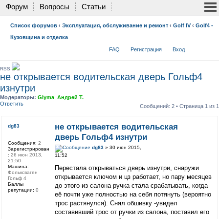
Форум
Вопросы
Статьи
Список форумов
‹
Эксплуатация, обслуживание и ремонт
‹
Golf IV
‹
Golf4 -
Кузовщина и отделка
FAQ
Регистрация
Вход
RSS
не открывается водительская дверь Гольф4
изнутри
Модераторы:
Glyma
,
Андрей Т.
Ответить
Сообщений: 2 • Страница
1
из
1
не открывается водительская
dg83
дверь Гольф4 изнутри
Сообщения:
2
dg83
» 30 июн 2015,
Зарегистрирован
:
26 июн 2013,
11:52
21:50
Машина:
Перестала открываться дверь изнутри, снаружи
Фольксваген
открывается ключом и цз работает, но пару месяцев
Гольф 4
Баллы
до этого из салона ручка стала срабатывать, когда
репутации:
0
её почти уже полностью на себя потянуть (вероятно
трос растянулся). Снял обшивку -увидел
составивший трос от ручки из салона, поставил его