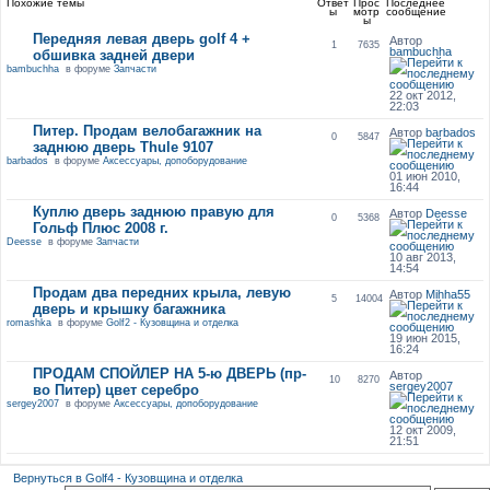
Похожие темы
Ответ
Прос
Последнее
ы
мотр
сообщение
ы
Передняя левая дверь golf 4 +
Автор
1
7635
bambuchha
обшивка задней двери
bambuchha
в форуме
Запчасти
22 окт 2012,
22:03
Питер. Продам велобагажник на
Автор
barbados
0
5847
заднюю дверь Thule 9107
barbados
в форуме
Аксессуары, допоборудование
01 июн 2010,
16:44
Куплю дверь заднюю правую для
Автор
Deesse
0
5368
Гольф Плюс 2008 г.
Deesse
в форуме
Запчасти
10 авг 2013,
14:54
Продам два передних крыла, левую
Автор
Mihha55
5
14004
дверь и крышку багажника
romashka
в форуме
Golf2 - Кузовщина и отделка
19 июн 2015,
16:24
ПРОДАМ СПОЙЛЕР НА 5-ю ДВЕРЬ (пр-
Автор
10
8270
sergey2007
во Питер) цвет серебро
sergey2007
в форуме
Аксессуары, допоборудование
12 окт 2009,
21:51
Вернуться в Golf4 - Кузовщина и отделка