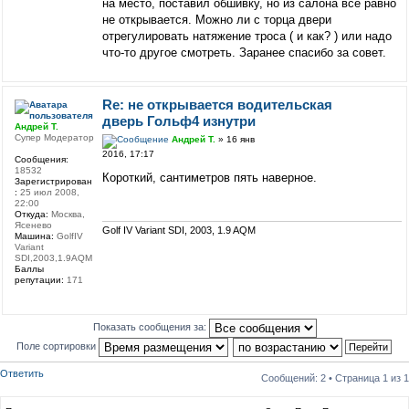
на место, поставил обшивку, но из салона все равно
не открывается. Можно ли с торца двери
отрегулировать натяжение троса ( и как? ) или надо
что-то другое смотреть. Заранее спасибо за совет.
Re: не открывается водительская
дверь Гольф4 изнутри
Андрей Т.
Супер Модератор
Андрей Т.
» 16 янв
2016, 17:17
Сообщения:
18532
Короткий, сантиметров пять наверное.
Зарегистрирован
:
25 июл 2008,
22:00
Откуда:
Москва,
Ясенево
Golf IV Variant SDI, 2003, 1.9 AQM
Машина:
GolfIV
Variant
SDI,2003,1.9AQM
Баллы
репутации:
171
Показать сообщения за:
Поле сортировки
Ответить
Сообщений: 2 • Страница
1
из
1