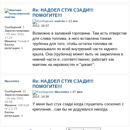
Re: НАДОЕЛ СТУК СЗАДИ!!!
ПОМОГИТЕ!!!
mali-bu
mali-bu
» 12 янв
2012, 20:37
Сообщения:
5
Зарегистрирован
Возможно в заливной горловине. Там есть отверстие
:
05 июл 2011,
17:14
для слива топлива, в него вставлена тонкая
Машина:
Гольф-4
трубочка для того, чтобы остатки топлива не
Баллы
репутации:
0
размазывало по всей внутренней части заднего
крыла. Она (трубочка) может быть не закреплена в
нижней части и, соответственно, работает как
маятник на неровностях и "цокает".
Re: НАДОЕЛ СТУК СЗАДИ!!!
Maxsimko
ПОМОГИТЕ!!!
Сообщения:
66
Maxsimko
» 07 фев
Зарегистрирован
2012, 14:36
:
19 апр 2011,
19:06
У меня был стук сзади когда глушитель соскочил с
Машина:
VW Golf
IV 2.3 V5
крепления...сам бы не додумался никогда.
Баллы
репутации:
0