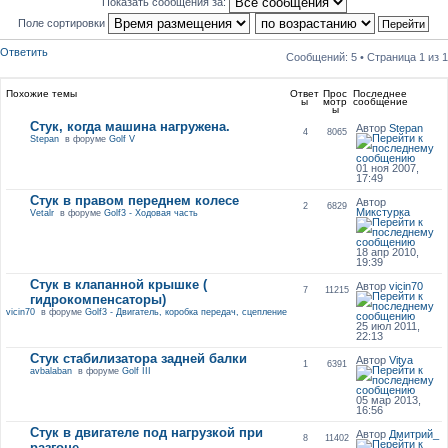
Показать сообщения за:
Поле сортировки
Ответить
Сообщений: 5 • Страница
1
из
1
Похожие темы
Ответ
Прос
Последнее
ы
мотр
сообщение
ы
Стук, когда машина нагружена.
Автор
Stepan
4
8065
Stepan
в форуме
Golf V
01 ноя 2007,
17:49
Стук в правом переднем колесе
Автор
2
6829
Микстурка
Vetalr
в форуме
Golf3 - Ходовая часть
18 апр 2010,
19:39
Стук в клапанной крышке (
Автор
vicin70
7
11215
гидрокомпенсаторы)
vicin70
в форуме
Golf3 - Двигатель, коробка передач, сцепление
25 июл 2011,
22:13
Стук стабилизатора задней балки
Автор
Vitya
1
6391
avbalaban
в форуме
Golf III
05 мар 2013,
16:56
Стук в двигателе под нагрузкой при
Автор
Дмитрий_
8
11402
разгоне...