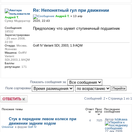
Re: Непонятный гул при движении
Андрей Т.
» 13 апр
Андрей Т.
2020, 22:43
Супер Модератор
Предположу что шумит ступиничный подшипник
Сообщения:
18532
Зарегистрирован
:
25 июл 2008,
22:00
Golf IV Variant SDI, 2003, 1.9 AQM
Откуда:
Москва,
Ясенево
Машина:
GolfIV
Variant
SDI,2003,1.9AQM
Баллы
репутации:
171
Показать сообщения за:
Поле сортировки
Ответить
Сообщений: 2 • Страница
1
из
1
Похожие темы
Ответ
Прос
Последнее
ы
мотр
сообщение
ы
Стук в переднем левом колесе при
Автор
Ishikawa
4
7025
движении задним ходом
Universal
в форуме
Golf IV
27 дек 2009,