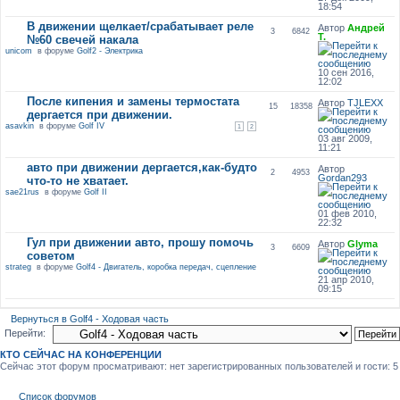
18:54
В движении щелкает/срабатывает реле
Автор
Андрей
3
6842
Т.
№60 свечей накала
unicom
в форуме
Golf2 - Электрика
10 сен 2016,
12:02
После кипения и замены термостата
Автор
TJLEXX
15
18358
дергается при движении.
asavkin
в форуме
Golf IV
1
2
03 авг 2009,
11:21
авто при движении дергается,как-будто
Автор
2
4953
Gordan293
что-то не хватает.
sae21rus
в форуме
Golf II
01 фев 2010,
22:32
Гул при движении авто, прошу помочь
Автор
Glyma
3
6609
советом
strateg
в форуме
Golf4 - Двигатель, коробка передач, сцепление
21 апр 2010,
09:15
Вернуться в Golf4 - Ходовая часть
Перейти:
КТО СЕЙЧАС НА КОНФЕРЕНЦИИ
Сейчас этот форум просматривают: нет зарегистрированных пользователей и гости: 5
Список форумов