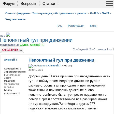
Форум
Вопросы
Статьи
Список форумов
‹
Эксплуатация, обслуживание и ремонт
‹
Golf IV
‹
Golf4 -
Ходовая часть
FAQ
Регистрация
Вход
RSS
Непонятный гул при движении
Модераторы:
Glyma
,
Андрей Т.
Ответить
Сообщений: 2 • Страница
1
из
1
Непонятный гул при движении
Алексей Т.
Алексей Т.
» 09 апр
Сообщения:
1
2020, 19:01
Зарегистрирован
:
09 апр 2020,
Добрый день. Такая причина при передвижении есть
16:59
гул не пойму в чем беда при движении руля в
Машина:
Фольцваген
разные стороны гул проподает и при торможении
гольф 4
тоже тишина начиинаешь движение сново
Баллы
репутации:
0
появляеться!може быть гур.просто недавно менял
помпу с грм и соотвтственное все разбирал.может
ли гур завоздушить?или беда в другом???
подскажите может кто сталкивался с таким!