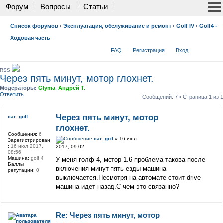
Форум
Вопросы
Статьи
Список форумов
‹
Эксплуатация, обслуживание и ремонт
‹
Golf IV
‹
Golf4 -
Ходовая часть
FAQ
Регистрация
Вход
RSS
Через пять минут, мотор глохнет.
Модераторы:
Glyma
,
Андрей Т.
Ответить
Сообщений: 7 • Страница
1
из
1
Через пять минут, мотор
car_golf
глохнет.
Сообщения:
6
car_golf
» 16 июл
Зарегистрирован
:
16 июл 2017,
2017, 09:02
08:56
Машина:
golf 4
У меня голф 4, мотор 1.6 проблема такова после
Баллы
включения минут пять езды машина
репутации:
0
выключается.Несмотря на автомате стоит drive
машина идет назад.С чем это связанно?
Re: Через пять минут, мотор