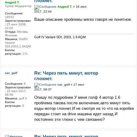
глохнет.
Андрей Т.
Супер Модератор
Андрей Т.
» 16 июл
2017, 22:44
Сообщения:
18532
Ваше описание проблемы мягко говоря не понятное.
Зарегистрирован
:
25 июл 2008,
22:00
Откуда:
Москва,
Ясенево
Golf IV Variant SDI, 2003, 1.9 AQM
Машина:
GolfIV
Variant
SDI,2003,1.9AQM
Баллы
репутации:
171
Re: Через пять минут, мотор
car_golf
глохнет.
Сообщения:
6
car_golf
» 17 июл
Зарегистрирован
2017, 08:37
:
16 июл 2017,
08:56
Опишу по подробнее.У меня голф 4 мотор 1.6
Машина:
golf 4
Баллы
проблема такова после включение,авто минут пять
репутации:
0
езды мотор глохнет.И не смотря на то что на коробке
передач стоит на drive машина идет назад.И
постоянно эти глюки с чем связанно?
Re: Через пять минут, мотор