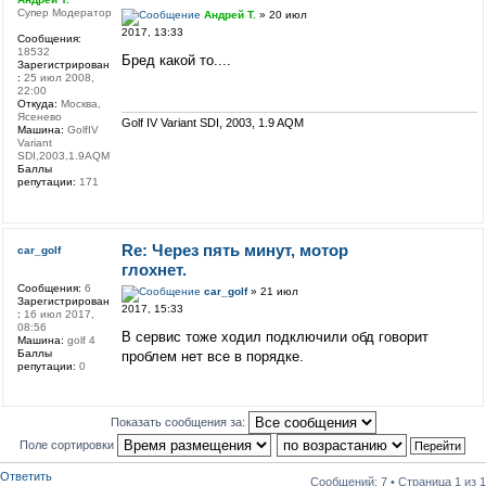
Супер Модератор
Андрей Т.
» 20 июл
2017, 13:33
Сообщения:
18532
Бред какой то....
Зарегистрирован
:
25 июл 2008,
22:00
Откуда:
Москва,
Ясенево
Golf IV Variant SDI, 2003, 1.9 AQM
Машина:
GolfIV
Variant
SDI,2003,1.9AQM
Баллы
репутации:
171
Re: Через пять минут, мотор
car_golf
глохнет.
Сообщения:
6
car_golf
» 21 июл
Зарегистрирован
2017, 15:33
:
16 июл 2017,
08:56
В сервис тоже ходил подключили обд говорит
Машина:
golf 4
Баллы
проблем нет все в порядке.
репутации:
0
Показать сообщения за:
Поле сортировки
Ответить
Сообщений: 7 • Страница
1
из
1