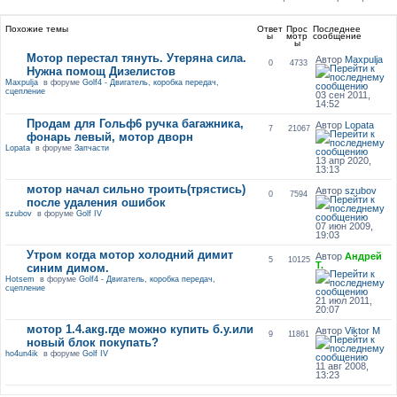
Похожие темы
Ответ
Прос
Последнее
ы
мотр
сообщение
ы
Мотор перестал тянуть. Утеряна сила.
Автор
Maxpulja
0
4733
Нужна помощ Дизелистов
Maxpulja
в форуме
Golf4 - Двигатель, коробка передач,
сцепление
03 сен 2011,
14:52
Продам для Гольф6 ручка багажника,
Автор
Lopata
7
21067
фонарь левый, мотор дворн
Lopata
в форуме
Запчасти
13 апр 2020,
13:13
мотор начал сильно троить(трястись)
Автор
szubov
0
7594
после удаления ошибок
szubov
в форуме
Golf IV
07 июн 2009,
19:03
Утром когда мотор холодний димит
Автор
Андрей
5
10125
Т.
синим димом.
Hotsem
в форуме
Golf4 - Двигатель, коробка передач,
сцепление
21 июл 2011,
20:07
мотор 1.4.акg.где можно купить б.у.или
Автор
Viktor M
9
11861
новый блок покупать?
ho4un4ik
в форуме
Golf IV
11 авг 2008,
13:23