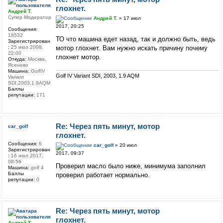
глохнет.
Андрей Т.
Супер Модератор
Андрей Т.
» 17 июл
2017, 20:25
Сообщения:
18532
ТО что машина едет назад, так и должно быть, ведь
Зарегистрирован
мотор глохнет. Вам нужно искать причину почему
:
25 июл 2008,
22:00
глохнет мотор.
Откуда:
Москва,
Ясенево
Машина:
GolfIV
Golf IV Variant SDI, 2003, 1.9 AQM
Variant
SDI,2003,1.9AQM
Баллы
репутации:
171
Re: Через пять минут, мотор
car_golf
глохнет.
Сообщения:
6
car_golf
» 20 июл
Зарегистрирован
2017, 09:37
:
16 июл 2017,
08:56
Проверил масло было ниже, минимума заполнил
Машина:
golf 4
Баллы
проверил работает нормально.
репутации:
0
Re: Через пять минут, мотор
глохнет.
Андрей Т.