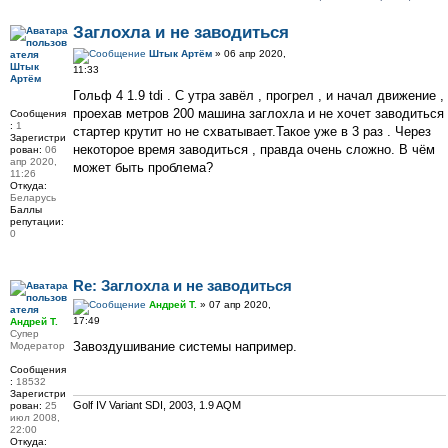
Заглохла и не заводиться
Штык Артём
» 06 апр 2020,
Штык
11:33
Артём
Гольф 4 1.9 tdi . С утра завёл , прогрел , и начал движение ,
проехав метров 200 машина заглохла и не хочет заводиться
Сообщения
:
1
стартер крутит но не схватывает.Такое уже в 3 раз . Через
Зарегистри
некоторое время заводиться , правда очень сложно. В чём
рован:
06
апр 2020,
может быть проблема?
11:26
Откуда:
Беларусь
Баллы
репутации:
0
Re: Заглохла и не заводиться
Андрей Т.
» 07 апр 2020,
17:49
Андрей Т.
Супер
Завоздушивание системы например.
Модератор
Сообщения
:
18532
Зарегистри
Golf IV Variant SDI, 2003, 1.9 AQM
рован:
25
июл 2008,
22:00
Откуда: