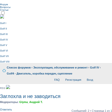
Форум
Вопросы
Статьи
Golf I
Golf II
Golf III
Golf IV
Golf V
Golf VI
Golf VII
Golf VIII
Список форумов
‹
Эксплуатация, обслуживание и ремонт
‹
Golf IV
‹
Golf4 - Двигатель, коробка передач, сцепление
FAQ
Регистрация
Вход
RSS
Заглохла и не заводиться
Модераторы:
Glyma
,
Андрей Т.
Ответить
Сообщений: 2 • Страница
1
из
1