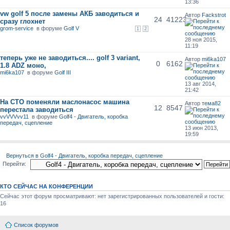
13:36
vw golf 5 после замены АКБ заводиться и
Автор
Fackstrot
24
41223
сразу глохнет
grom-service
в форуме
Golf V
1
2
28 ноя 2015,
11:19
теперь уже не заводиться.... golf 3 variant,
Автор
mi6ka107
0
6162
1.8 ADZ моно,
mi6ka107
в форуме
Golf III
13 авг 2014,
21:42
На СТО поменяли маслонасос машина
Автор
тема82
12
8547
перестала заводиться
vvVVVvv11
в форуме
Golf4 - Двигатель, коробка
передач, сцепление
13 июн 2013,
19:59
Вернуться в Golf4 - Двигатель, коробка передач, сцепление
Перейти:
КТО СЕЙЧАС НА КОНФЕРЕНЦИИ
Сейчас этот форум просматривают: нет зарегистрированных пользователей и гости:
16
Список форумов