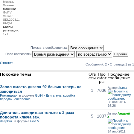
Москва,
Ясенево
Машина:
GolfIV
Variant
SDI,2003,1.
9AQM
Баллы
репутации:
171
Показать сообщения за:
Поле сортировки
Ответить
Сообщений: 2 • Страница
1
из
1
Похожие темы
Отв
Про
Последнее
еты
смот
сообщение
ры
Залил вместо дизеля 92 бензин теперь не
Автор
skania
1
7036
заводиться
Романджан
в форуме
Golf4 - Двигатель, коробка
передач, сцепление
08 ноя 2014,
16:26
Двигатель заводиться только с 3 раза
Автор
Андрей
5
10375
поворота ключа заж.
Т.
deepkuz
в форуме
Golf V
14 апр 2011,