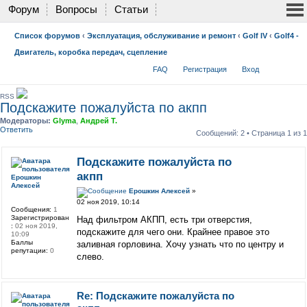
Форум
Вопросы
Статьи
Список форумов
‹
Эксплуатация, обслуживание и ремонт
‹
Golf IV
‹
Golf4 -
Двигатель, коробка передач, сцепление
FAQ
Регистрация
Вход
RSS
Подскажите пожалуйста по акпп
Модераторы:
Glyma
,
Андрей Т.
Ответить
Сообщений: 2 • Страница
1
из
1
Подскажите пожалуйста по
акпп
Ерошкин
Алексей
Ерошкин Алексей
»
02 ноя 2019, 10:14
Сообщения:
1
Зарегистрирован
Над фильтром АКПП, есть три отверстия,
:
02 ноя 2019,
подскажите для чего они. Крайнее правое это
10:09
Баллы
заливная горловина. Хочу узнать что по центру и
репутации:
0
слево.
Re: Подскажите пожалуйста по