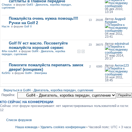
саттлиты в главной передаче
Chepius
в форуме
Golf3 - Двигатель, коробка передач,
сцепление
06 дек 2010,
13:14
Пожалуйста очень нужна помощь!!!!
Автор
Андрей
13
29195
Куракин
Ручки на Golf 2
Настя
в форуме
Golf II
04 янв 2011,
23:41
Golf IV ест масло. Посоветуйте
Автор
edvindrud
23
36075
пожалуйста хороший сервис
ФАн гольФА
в форуме
Golf4 - Двигатель, коробка
1
2
передач, сцепление
27 мар 2014,
20:17
Помогите пожалуйста перепаять замок
Автор
Антон123
2
6395
двери! (концевик)
KeSHo
в форуме
Golf4 - Электрика
16 ноя 2011,
18:45
Вернуться в Golf4 - Двигатель, коробка передач, сцепление
Перейти:
КТО СЕЙЧАС НА КОНФЕРЕНЦИИ
Сейчас этот форум просматривают: нет зарегистрированных пользователей и гости:
12
Список форумов
Наша команда
•
Удалить cookies конференции
• Часовой пояс: UTC + 3 часа