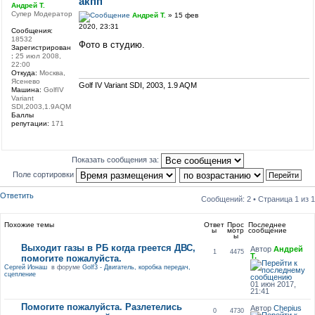
акпп
Андрей Т.
Супер Модератор
Андрей Т.
» 15 фев
2020, 23:31
Сообщения:
18532
Фото в студию.
Зарегистрирован
:
25 июл 2008,
22:00
Откуда:
Москва,
Ясенево
Golf IV Variant SDI, 2003, 1.9 AQM
Машина:
GolfIV
Variant
SDI,2003,1.9AQM
Баллы
репутации:
171
Показать сообщения за:
Поле сортировки
Ответить
Сообщений: 2 • Страница
1
из
1
Похожие темы
Ответ
Прос
Последнее
ы
мотр
сообщение
ы
Выходит газы в РБ когда греется ДВС,
Автор
Андрей
1
4475
Т.
помогите пожалуйста.
Сергей Ионаш
в форуме
Golf3 - Двигатель, коробка передач,
сцепление
01 июн 2017,
21:41
Помогите пожалуйста. Разлетелись
Автор
Chepius
0
4730