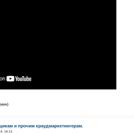
дмин)
щикам и прочим краудмаркетингерам.
6, 16:13