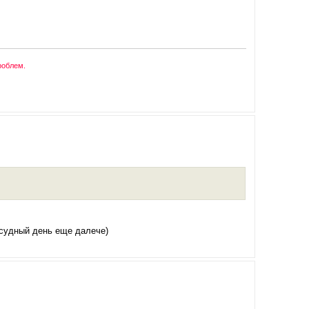
роблем.
, судный день еще далече)