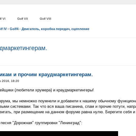
f VI
Golf VII
Golf VIII
lf IV
‹
Golf4 - Двигатель, коробка передач, сцепление
дмаркетингерам.
икам и прочим краудмаркетингерам.
р 2016, 18:20
ейщики (любители хрумера) и краудмаркетингеры!
орума, мы немножко поумнели и добавили к нашему обычному функцион
ыми системами. Так что вся ваша писанина, спам и прочие потуги, нап
вигать, при размещение на данном форуме равна нулю. Берегите себя и
 песня "Дорожная" группировки "Ленинград":