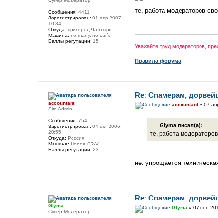
Супер Модератор
те, работа модераторов сво
Сообщения:
4411
Зарегистрирован:
01 апр 2007,
10:34
Откуда:
пригород Чалтыря
Машина:
no many, no car`s
Баллы репутации:
15
Уважайте труд модераторов, пр
Правила форума
Re: Спамерам, дорвей
accountant
accountant
» 07 ап
Site Admin
Сообщения:
754
Glyma писал(а):
Зарегистрирован:
04 окт 2006,
20:55
те, работа модераторов 
Откуда:
Россия
Машина:
Honda CR-V
Баллы репутации:
23
не. упрощается техническая
Re: Спамерам, дорвей
Glyma
Glyma
» 07 сен 201
Супер Модератор