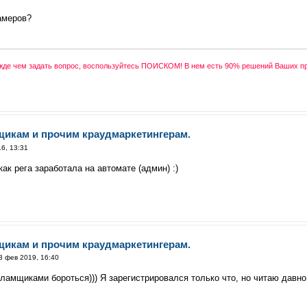
амеров?
ежде чем задать вопрос, воспользуйтесь ПОИСКОМ! В нем есть 90% решений Ваших п
щикам и прочим краудмаркетингерам.
6, 13:31
ак рега заработала на автомате (админ) :)
щикам и прочим краудмаркетингерам.
3 фев 2019, 16:40
ламщиками бороться))) Я зарегистрировался только что, но читаю давно