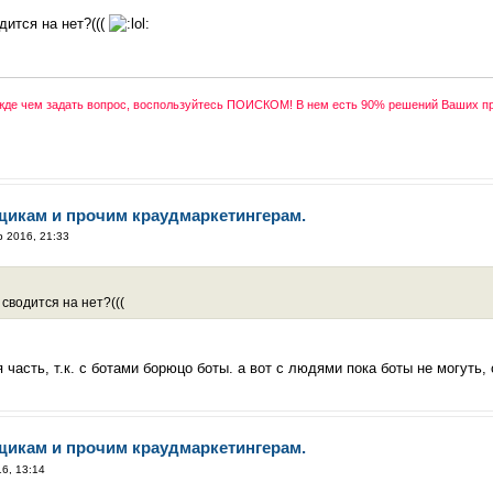
дится на нет?(((
ежде чем задать вопрос, воспользуйтесь ПОИСКОМ! В нем есть 90% решений Ваших п
щикам и прочим краудмаркетингерам.
р 2016, 21:33
сводится на нет?(((
 часть, т.к. с ботами борюцо боты. а вот с людями пока боты не могуть
щикам и прочим краудмаркетингерам.
6, 13:14