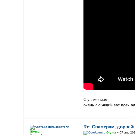
С уважением,
очень любящий вас всех а
Re: Спамерам, дорвей
Glyma
Glyma
» 07 апр 201