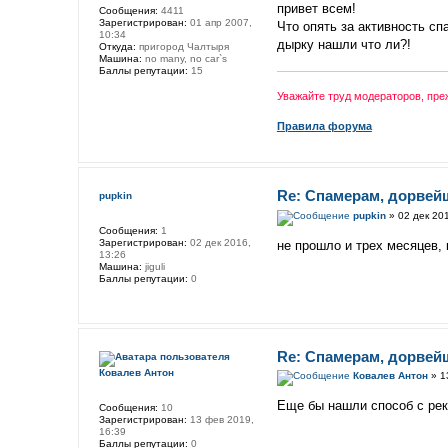
привет всем!
Сообщения:
4411
Зарегистрирован:
01 апр 2007,
Что опять за активность сп
10:34
дырку нашли что ли?!
Откуда:
пригород Чалтыря
Машина:
no many, no car`s
Баллы репутации:
15
Уважайте труд модераторов, пр
Правила форума
Re: Спамерам, дорвей
pupkin
pupkin
» 02 дек 201
Сообщения:
1
Зарегистрирован:
02 дек 2016,
не прошло и трех месяцев, к
13:26
Машина:
jiguli
Баллы репутации:
0
Re: Спамерам, дорвей
Ковалев Антон
Ковалев Антон
» 1
Еще бы нашли способ с рек
Сообщения:
10
Зарегистрирован:
13 фев 2019,
16:39
Баллы репутации:
0