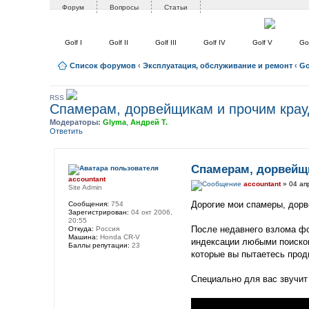
Форум
Вопросы
Статьи
Golf I
Golf II
Golf III
Golf IV
Golf V
Gol
Список форумов
‹
Эксплуатация, обслуживание и ремонт
‹
Go
RSS
Спамерам, дорвейщикам и прочим крау
Модераторы:
Glyma
,
Андрей Т.
Ответить
Спамерам, дорвейщ
accountant
accountant
» 04 ап
Site Admin
Дорогие мои спамеры, дорв
Сообщения:
754
Зарегистрирован:
04 окт 2006,
20:55
После недавнего взлома ф
Откуда:
Россия
Машина:
Honda CR-V
индексации любыми поисков
Баллы репутации:
23
которые вы пытаетесь прод
Специально для вас звучит