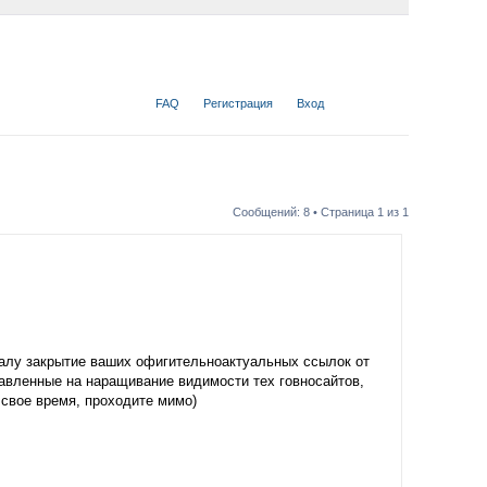
FAQ
Регистрация
Вход
Сообщений: 8 • Страница
1
из
1
алу закрытие ваших офигительноактуальных ссылок от
равленные на наращивание видимости тех говносайтов,
 свое время, проходите мимо)