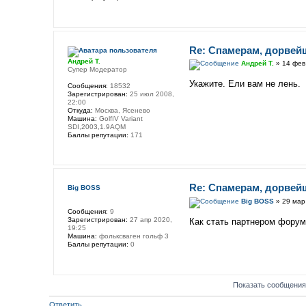
Re: Спамерам, дорвей
Андрей Т.
Андрей Т.
» 14 фев
Супер Модератор
Укажите. Ели вам не лень.
Сообщения:
18532
Зарегистрирован:
25 июл 2008,
22:00
Откуда:
Москва, Ясенево
Машина:
GolfIV Variant
SDI,2003,1.9AQM
Баллы репутации:
171
Re: Спамерам, дорвей
Big BOSS
Big BOSS
» 29 мар
Сообщения:
9
Зарегистрирован:
27 апр 2020,
Как стать партнером форум
19:25
Машина:
фольксваген гольф 3
Баллы репутации:
0
Показать сообщения
Ответить