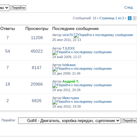
След.
Сообщений: 16 •
Страница
1
из
2
•
1
2
Ответы
Просмотры
Последнее сообщение
Автор
vicin70
7
11208
25 июл 2011, 22:13
Автор
TJLEXX
54
45022
24 май 2009, 12:27
Автор
Ishikawa
7
8147
02 дек 2009, 21:46
Автор
Андрей Т.
18
20966
29 апр 2011, 20:28
Автор
Микстурка
2
6826
18 апр 2010, 19:39
Перейти: