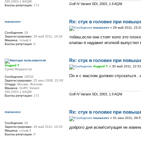
SDI,2003,1.9AQM
Golf IV Variant SDI, 2003, 1.9 AQM
Баллы репутации:
171
Re: стук в головке при повыш
manasovv
manasovv
» 29 май 2011, 23:2
Сообщения:
29
Зарегистрирован:
29 май 2011, 16:32
тобиш,если они стоят коло это плох
Машина:
гольф 4
клапан я надавил иголкой выпустил 
Баллы репутации:
0
Re: стук в головке при повыш
Андрей Т.
Андрей Т.
» 30 май 2011, 22:5
Супер Модератор
Он и с маслом должен спускаться...
Сообщения:
18532
Зарегистрирован:
25 июл 2008, 22:00
Откуда:
Москва, Ясенево
Машина:
GolfIV Variant
SDI,2003,1.9AQM
Golf IV Variant SDI, 2003, 1.9 AQM
Баллы репутации:
171
Re: стук в головке при повыш
manasovv
manasovv
» 01 июн 2011, 09:5
Сообщения:
29
Зарегистрирован:
29 май 2011, 16:32
доброго дня всем!ситуация не измени
Машина:
гольф 4
Баллы репутации:
0