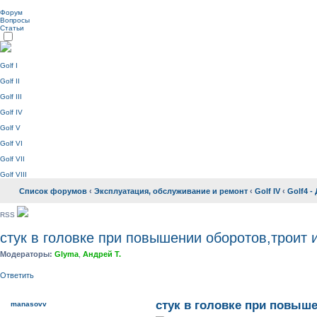
Форум
Вопросы
Статьи
Golf I
Golf II
Golf III
Golf IV
Golf V
Golf VI
Golf VII
Golf VIII
Список форумов
‹
Эксплуатация, обслуживание и ремонт
‹
Golf IV
‹
Golf4 -
RSS
стук в головке при повышении оборотов,троит и
Модераторы:
Glyma
,
Андрей Т.
Ответить
стук в головке при повыше
manasovv