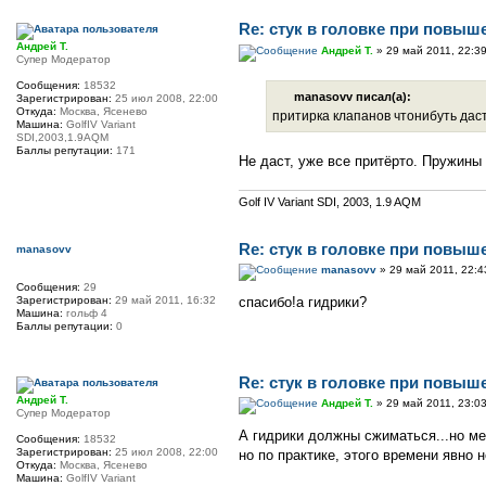
Re: стук в головке при повыш
Андрей Т.
Андрей Т.
» 29 май 2011, 22:3
Супер Модератор
Сообщения:
18532
manasovv писал(а):
Зарегистрирован:
25 июл 2008, 22:00
Откуда:
Москва, Ясенево
притирка клапанов чтонибуть дас
Машина:
GolfIV Variant
SDI,2003,1.9AQM
Баллы репутации:
171
Не даст, уже все притёрто. Пружины
Golf IV Variant SDI, 2003, 1.9 AQM
Re: стук в головке при повыш
manasovv
manasovv
» 29 май 2011, 22:4
Сообщения:
29
Зарегистрирован:
29 май 2011, 16:32
спасибо!а гидрики?
Машина:
гольф 4
Баллы репутации:
0
Re: стук в головке при повыш
Андрей Т.
Андрей Т.
» 29 май 2011, 23:0
Супер Модератор
А гидрики должны сжиматься...но ме
Сообщения:
18532
Зарегистрирован:
25 июл 2008, 22:00
но по практике, этого времени явно н
Откуда:
Москва, Ясенево
Машина:
GolfIV Variant