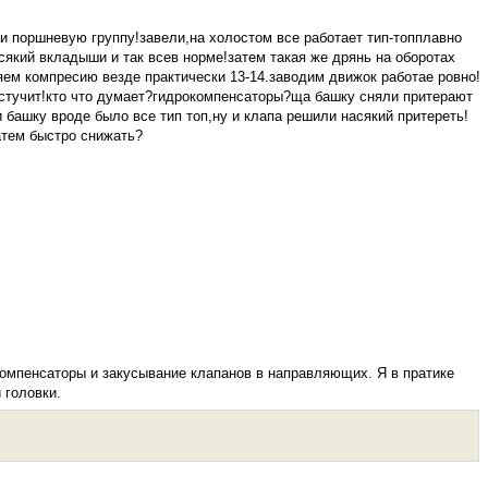
ли поршневую группу!завели,на холостом все работает тип-топплавно
сякий вкладыши и так всев норме!затем такая же дрянь на оборотах
ряем компресию везде практически 13-14.заводим движок работае ровно!
естучит!кто что думает?гидрокомпенсаторы?ща башку сняли притерают
 башку вроде было все тип топ,ну и клапа решили насякий притереть!
атем быстро снижать?
компенсаторы и закусывание клапанов в направляющих. Я в пратике
 головки.