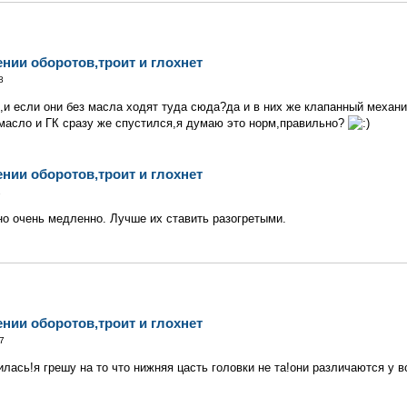
ении оборотов,троит и глохнет
8
о,и если они без масла ходят туда сюда?да и в них же клапанный механ
масло и ГК сразу же спустился,я думаю это норм,правильно?
ении оборотов,троит и глохнет
1
но очень медленно. Лучше их ставить разогретыми.
ении оборотов,троит и глохнет
7
лась!я грешу на то что нижняя цасть головки не та!они различаются у в