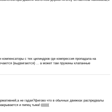
и компенсаторы с тех цилиндров где компрессия пропадала на
ючаются (выдвигаются) ... а может там пружины клапанные
ормативней,а не гадая?фигово что в обычных движках распредвалы
рывается и пипец тьма!:((((((((