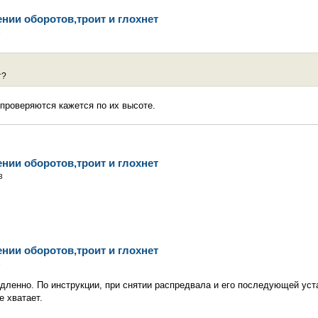
ении оборотов,троит и глохнет
9
т?
 проверяются кажется по их высоте.
ении оборотов,троит и глохнет
3
ении оборотов,троит и глохнет
3
дленно. По инструкции, при снятии распредвала и его последующей уст
е хватает.