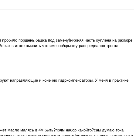
и пробило поршень,башка под замену!нижняя часть куплена на разборе!
о!как в итоге выявить что именно!крышку распредвалов трогал
ируют направляющие и конечно гидркомпенсаторы. У меня в практике
ожет масло малясь в 4м быть?прям набор какойто?сам думаю тока
дрокомпенсаторы давили молотком держат!иголку вставляеш нажимаеш,и