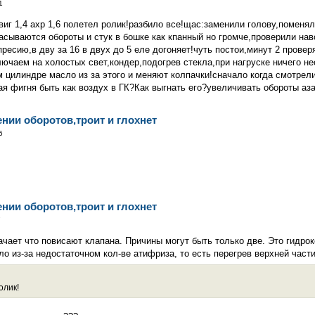
1
виг 1,4 ахр 1,6 полетел ролик!разбило все!щас:заменили голову,поменя
асываются обороты и стук в бошке как кпанный но громче,проверили нав
пресию,в дву за 16 в двух до 5 еле догоняет!чуть постои,минут 2 прове
ючаем на холостых свет,кондер,подогрев стекла,при нагруске ничего н
м цилиндре масло из за этого и меняют колпачки!сначало когда смотрели
я фигня быть как воздух в ГК?Как выгнать его?увеличивать обороты аз
ении оборотов,троит и глохнет
5
ении оборотов,троит и глохнет
7
ачает что повисают клапана. Причины могут быть только две. Это гидро
ало из-за недостаточном кол-ве атифриза, то есть перегрев верхней части
олик!