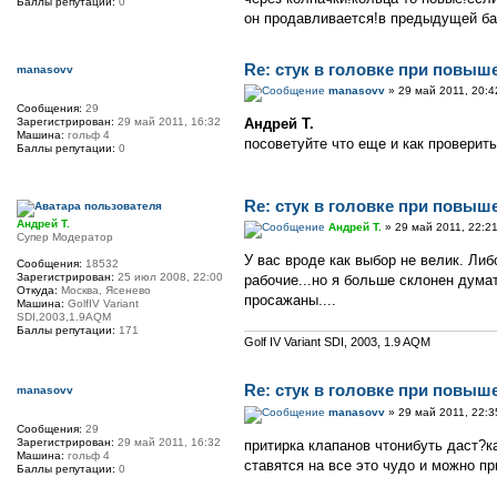
Баллы репутации:
0
он продавливается!в предыдущей ба
Re: стук в головке при повыш
manasovv
manasovv
» 29 май 2011, 20:4
Сообщения:
29
Зарегистрирован:
29 май 2011, 16:32
Андрей Т.
Машина:
гольф 4
посоветуйте что еще и как проверит
Баллы репутации:
0
Re: стук в головке при повыш
Андрей Т.
Андрей Т.
» 29 май 2011, 22:2
Супер Модератор
У вас вроде как выбор не велик. Ли
Сообщения:
18532
Зарегистрирован:
25 июл 2008, 22:00
рабочие...но я больше склонен дума
Откуда:
Москва, Ясенево
просажаны....
Машина:
GolfIV Variant
SDI,2003,1.9AQM
Баллы репутации:
171
Golf IV Variant SDI, 2003, 1.9 AQM
Re: стук в головке при повыш
manasovv
manasovv
» 29 май 2011, 22:3
Сообщения:
29
Зарегистрирован:
29 май 2011, 16:32
притирка клапанов чтонибуть даст?
Машина:
гольф 4
ставятся на все это чудо и можно при
Баллы репутации:
0