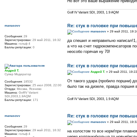
Но вот это ваше выражение приводи
Golf IV Variant SDI, 2003, 1.9 AQM
Re: стук в головке при повыш
manasovv
manasovv
» 29 май 2011, 19:1
Сообщения:
29
Зарегистрирован:
29 май 2011, 16:32
да спешил и неправильно написал!1,
Машина:
гольф 4
а что на счет гидрокомпенсаторов п
Баллы репутации:
0
неособо горячая ну 70!
Re: стук в головке при повыш
Андрей Т.
Андрей Т.
» 29 май 2011, 19:2
Супер Модератор
От такого удара (пробило поршни) д
Сообщения:
18532
Зарегистрирован:
25 июл 2008, 22:00
было так на дизеле, правда поршня 
Откуда:
Москва, Ясенево
Машина:
GolfIV Variant
SDI,2003,1.9AQM
Golf IV Variant SDI, 2003, 1.9 AQM
Баллы репутации:
171
Re: стук в головке при повыш
manasovv
manasovv
» 29 май 2011, 19:3
Сообщения:
29
Зарегистрирован:
29 май 2011, 16:32
на холостом то все норм!при плавно
Машина:
гольф 4
через колпачки!кольца то новые!есл