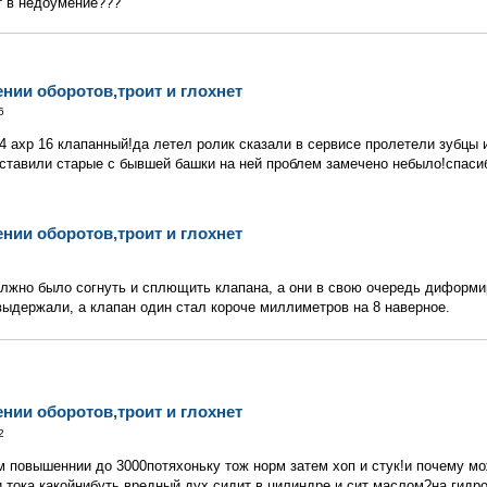
т в недоумение???
ении оборотов,троит и глохнет
6
4 ахр 16 клапанный!да летел ролик сказали в сервисе пролетели зубцы 
оставили старые с бывшей башки на ней проблем замечено небыло!спасиб
ении оборотов,троит и глохнет
2
олжно было согнуть и сплющить клапана, а они в свою очередь диформ
выдержали, а клапан один стал короче миллиметров на 8 наверное.
ении оборотов,троит и глохнет
2
м повышеннии до 3000потяхоньку тож норм затем хоп и стук!и почему м
и тока какойнибуть вредный дух сидит в цилиндре и сит маслом?на ги