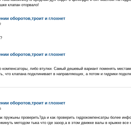
шке клапан оторвало!
ении оборотов,троит и глохнет
2
ь?
ении оборотов,троит и глохнет
1
бо компенсаторы, либо втулки. Самый дешевый вариант поменять местам
ть, что клапана подклинивает в направляющих, а потом и гидрики подкл
ении оборотов,троит и глохнет
5
как пружыны проверить?да и как проверить гидрокомпенсатры более инф
кинуть методом тыка что где зазор,а в этом движке валы в крыжке все нак