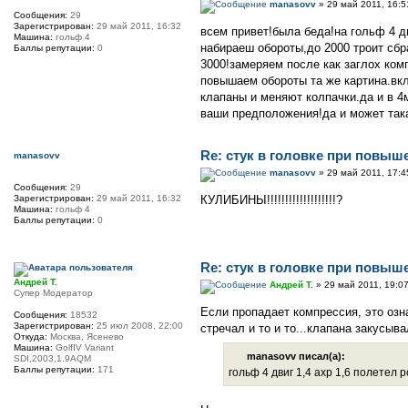
manasovv
» 29 май 2011, 16:5
Сообщения:
29
Зарегистрирован:
29 май 2011, 16:32
всем привет!была беда!на гольф 4 д
Машина:
гольф 4
набираеш обороты,до 2000 троит сбр
Баллы репутации:
0
3000!замеряем после как заглох ком
повышаем обороты та же картина.вкл
клапаны и меняют колпачки.да и в 4
ваши предположения!да и может така
Re: стук в головке при повыш
manasovv
manasovv
» 29 май 2011, 17:4
Сообщения:
29
Зарегистрирован:
29 май 2011, 16:32
КУЛИБИНЫ!!!!!!!!!!!!!!!!!!!?
Машина:
гольф 4
Баллы репутации:
0
Re: стук в головке при повыш
Андрей Т.
Андрей Т.
» 29 май 2011, 19:0
Супер Модератор
Если пропадает компрессия, это озн
Сообщения:
18532
Зарегистрирован:
25 июл 2008, 22:00
стречал и то и то...клапана закусыв
Откуда:
Москва, Ясенево
Машина:
GolfIV Variant
manasovv писал(а):
SDI,2003,1.9AQM
Баллы репутации:
171
гольф 4 двиг 1,4 ахр 1,6 полетел р