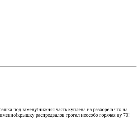
башка под замену!нижняя часть куплена на разборе!а что на
 именно!крышку распредвалов трогал неособо горячая ну 70!