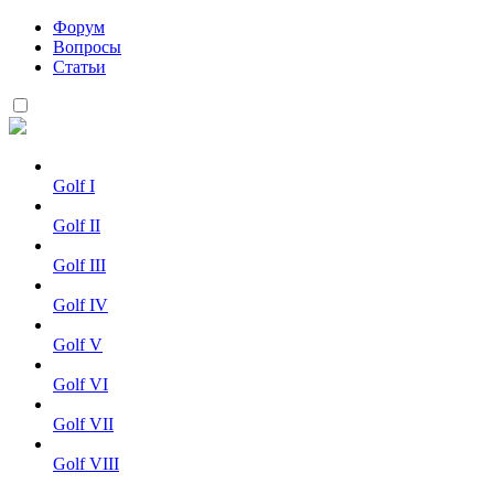
Форум
Вопросы
Статьи
Golf I
Golf II
Golf III
Golf IV
Golf V
Golf VI
Golf VII
Golf VIII