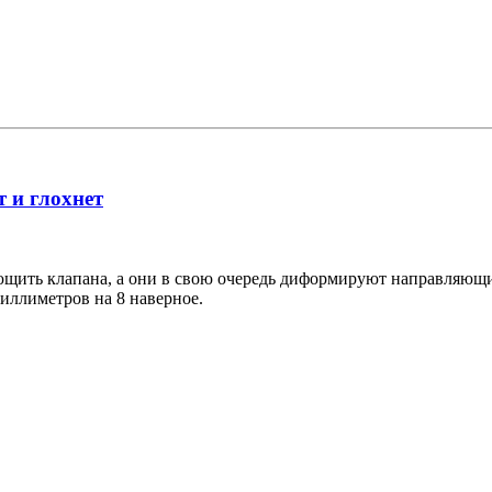
т и глохнет
ющить клапана, а они в свою очередь диформируют направляющи
миллиметров на 8 наверное.