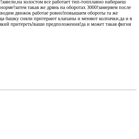
у!завели,на холостом все работает тип-топплавно набираеш
норме!затем такая же дрянь на оборотах 3000!замеряем после
.заводим движок работае ровно!повышаем обороты та же
?ща башку сняли притерают клапаны и меняют колпачки.да и в
асякий притереть!ваши предположения!да и может такая фигня