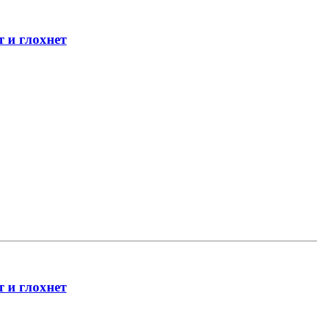
т и глохнет
т и глохнет