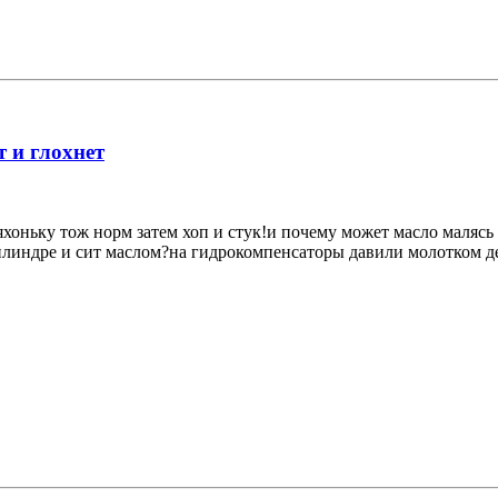
т и глохнет
оньку тож норм затем хоп и стук!и почему может масло малясь 
цилиндре и сит маслом?на гидрокомпенсаторы давили молотком 