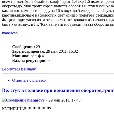
всем привет!была беда!на гольф 4 двиг 1,4 ахр 1,6 полетел р
обороты,до 2000 троит сбрасываются обороты и стук в бошке к
как заглох компресию,в дву за 16 в двух до 5 еле догоняет!чу
картина.включаем на холостых свет,кондер,подогрев стекла,п
4м цилиндре масло из за этого и меняют колпачки!сначало ког
быть как воздух в ГК?Как выгнать его?увеличивать обороты аз
manasovv
Сообщения:
29
Зарегистрирован:
29 май 2011, 16:32
Машина:
гольф 4
Баллы репутации:
0
Вернуться к началу
Ответить с цитатой
Re: стук в головке при повышении оборотов,трои
manasovv
» 29 май 2011, 17:45
КУЛИБИНЫ!!!!!!!!!!!!!!!!!!!?