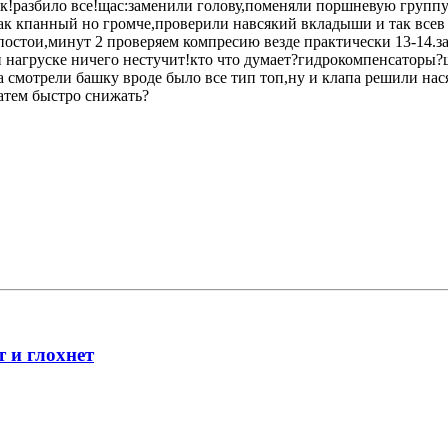
олик!разбило все!щас:заменили голову,поменяли поршневую групп
ак кпанный но громче,проверили навсякий вкладыши и так всев 
ть постои,минут 2 проверяем компресию везде практически 13-14
ри нагруске ничего нестучит!кто что думает?гидрокомпенсаторы
да смотрели башку вроде было все тип топ,ну и клапа решили н
атем быстро снижать?
т и глохнет