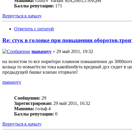
Машина:
GolfIV Variant SDI,2003,1.9AQM
Баллы репутации:
171
Вернуться к началу
Ответить с цитатой
Re: стук в головке при повышении оборотов,трои
manasovv
» 29 май 2011, 19:32
на холостом то все норм!при плавном повышеннии до 3000потях
кольца то новые!если тока какойнибуть вредный дух сидит в 
предыдущей башке клапан оторвало!
manasovv
Сообщения:
29
Зарегистрирован:
29 май 2011, 16:32
Машина:
гольф 4
Баллы репутации:
0
Вернуться к началу