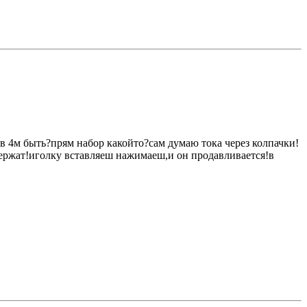
в 4м быть?прям набор какойто?сам думаю тока через колпачки!
держат!иголку вставляеш нажимаеш,и он продавливается!в