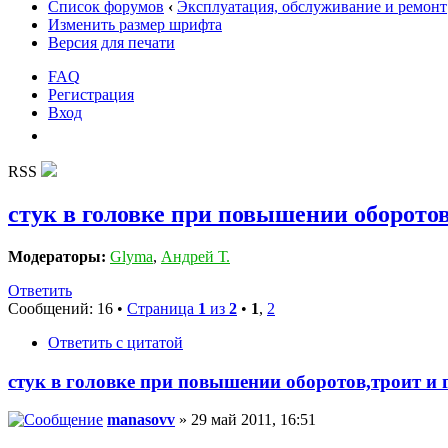
Список форумов
‹
Эксплуатация, обслуживание и ремонт
Изменить размер шрифта
Версия для печати
FAQ
Регистрация
Вход
RSS
стук в головке при повышении оборотов
Модераторы:
Glyma
,
Андрей Т.
Ответить
Сообщений: 16 •
Страница
1
из
2
•
1
,
2
Ответить с цитатой
стук в головке при повышении оборотов,троит и 
manasovv
» 29 май 2011, 16:51