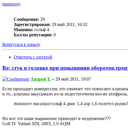
manasovv
Сообщения:
29
Зарегистрирован:
29 май 2011, 16:32
Машина:
гольф 4
Баллы репутации:
0
Вернуться к началу
Ответить с цитатой
Re: стук в головке при повышении оборотов,трои
Андрей Т.
» 29 май 2011, 19:07
Если пропадает компрессия, это означает что повисают клапан
и то...клапана закусывало из-за недостаточном кол-ве атифриза,
manasovv писал(а):
гольф 4 двиг 1,4 ахр 1,6 полетел ролик!
Но вот это ваше выражение приводит в недоумение???
Golf IV Variant SDI, 2003, 1.9 AQM