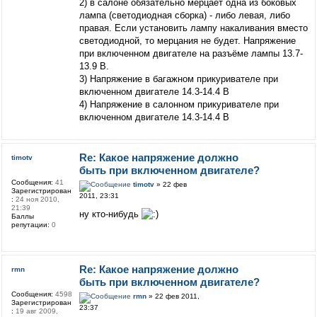
2) в салоне обязательно мерцает одна из боковых
лампа (светодиодная сборка) - либо левая, либо
правая. Если установить лампу накаливания вместо
светодиодной, то мерцания не будет. Напряжение
при включенном двигателе на разъёме лампы 13.7-
13.9 В.
3) Напряжение в багажном прикуривателе при
включенном двигателе 14.3-14.4 В
4) Напряжение в салонном прикуривателе при
включенном двигателе 14.3-14.4 В
Re: Какое напряжение должно
timotv
быть при включенном двигателе?
Сообщения:
41
timotv
» 22 фев
Зарегистрирован
2011, 23:31
:
24 ноя 2010,
21:39
ну кто-нибудь
Баллы
репутации:
0
Re: Какое напряжение должно
rmn
быть при включенном двигателе?
Сообщения:
4598
rmn
» 22 фев 2011,
Зарегистрирован
23:37
:
19 авг 2009,