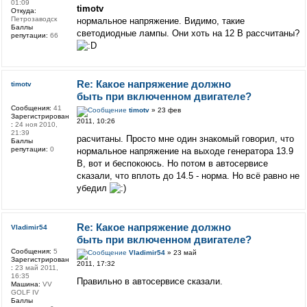
01:09
timotv
Откуда:
Петрозаводск
нормальное напряжение. Видимо, такие
Баллы
светодиодные лампы. Они хоть на 12 В рассчитаны?
репутации:
66
Re: Какое напряжение должно
timotv
быть при включенном двигателе?
Сообщения:
41
timotv
» 23 фев
Зарегистрирован
2011, 10:26
:
24 ноя 2010,
21:39
расчитаны. Просто мне один знакомый говорил, что
Баллы
репутации:
0
нормальное напряжение на выходе генератора 13.9
В, вот и беспокоюсь. Но потом в автосервисе
сказали, что вплоть до 14.5 - норма. Но всё равно не
убедил
Re: Какое напряжение должно
Vladimir54
быть при включенном двигателе?
Сообщения:
5
Vladimir54
» 23 май
Зарегистрирован
2011, 17:32
:
23 май 2011,
16:35
Правильно в автосервисе сказали.
Машина:
VV
GOLF IV
Баллы