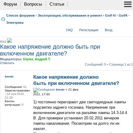
Форум
Вопросы
Статьи
Список форумов
‹
Эксплуатация, обслуживание и ремонт
‹
Golf IV
‹
Golf4 -
Электрика
FAQ
Регистрация
Вход
RSS
Какое напряжение должно быть при
включенном двигателе?
Модераторы:
Glyma
,
Андрей Т.
Ответить
Сообщений: 5 • Страница
1
из
1
Какое напряжение должно
timotv
быть при включенном двигателе?
Сообщения:
41
timotv
» 21 фев
Зарегистрирован
:
24 ноя 2010,
2011, 17:40
21:39
Баллы
1) постоянно перегорают две светодиодные лампы
репутации:
0
подсветки заднего госзнака. Напряжение при
включенном двигателе на разъёме лампы 14.3-14.4
В. Для проверки установил 20.02.2011 вечером
лампы накаливания. Посмотрим на долго ли их
хватит.