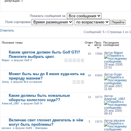
репутации:
0
Показать сообщения за:
Поле сортировки
Ответить
Сообщений: 5 • Страница
1
из
1
Похожие темы
Ответ
Прос
Последнее
ы
мотр
сообщение
ы
Каким цветом должен быть Golf GTI?
Автор
Марат
63
73590
Помогите выбрать цвет.
Марат
в форуме
Golf V
1
2
3
4
5
28 мар 2008,
22:51
Может быть мы до 8 июня куда-нить на
Автор
Gygo
44
61854
природу махнем?
Jenny
в форуме
Всё остальное
1
2
3
29 май 2007,
11:58
Какие должны быть номальные
Автор
14
19773
Алексей_1987
обороты холостого хода??
Алексей_1987
в форуме
Golf IV
29 апр 2009,
08:43
Включаю свет глохнет двигатель в чём
Автор
pixsave
5
13274
могут быть проблемы?
pixsave
в форуме
Golf2 - Электрика