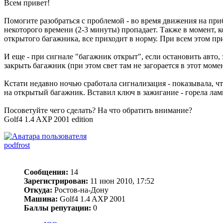
Всем привет!
Помогите разобраться с проблемой - во время движения на при
некоторого времени (2-3 минуты) пропадает. Также в момент, ко
открытого багажника, все приходит в норму. При всем этом при
И еще - при сигнале "багажник открыт", если остановить авто,
закрыть багажник (при этом свет там не загорается в этот момен
Кстати недавно ночью сработала сигнализация - показывала, чт
на открытый багажник. Вставил ключ в зажигание - горела лам
Посоветуйте чего сделать? На что обратить внимание?
Golf4 1.4 AXP 2001 edition
podfrost
Сообщения:
14
Зарегистрирован:
11 июн 2010, 17:52
Откуда:
Ростов-на-Дону
Машина:
Golf4 1.4 AXP 2001
Баллы репутации:
0