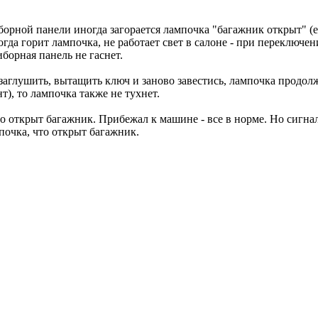
борной панели иногда загорается лампочка "багажник открыт" (е
гда горит лампочка, не работает свет в салоне - при переключени
борная панель не гаснет.
 заглушить, вытащить ключ и заново завестись, лампочка продолж
т), то лампочка также не тухнет.
о открыт багажник. Прибежал к машине - все в норме. Но сигнал
почка, что открыт багажник.