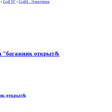
‹
Golf IV
‹
Golf4 - Электрика
ка "багажник открыт&
ник открыт&