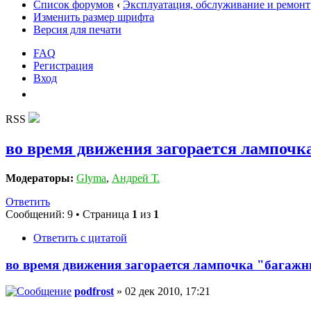
Список форумов
‹
Эксплуатация, обслуживание и ремонт
Изменить размер шрифта
Версия для печати
FAQ
Регистрация
Вход
RSS
во время движения загорается лампоч
Модераторы:
Glyma
,
Андрей Т.
Ответить
Сообщений: 9 • Страница
1
из
1
Ответить с цитатой
во время движения загорается лампочка "багаж
podfrost
» 02 дек 2010, 17:21