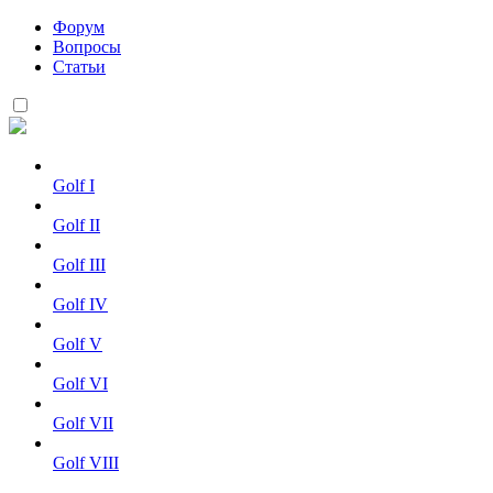
Форум
Вопросы
Статьи
Golf I
Golf II
Golf III
Golf IV
Golf V
Golf VI
Golf VII
Golf VIII