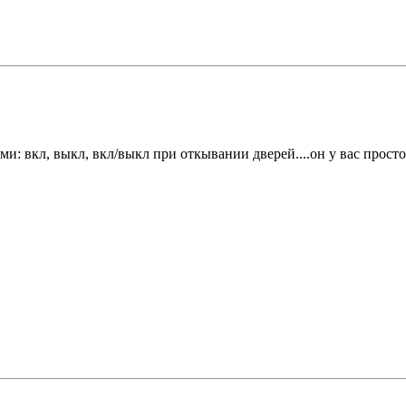
ми: вкл, выкл, вкл/выкл при откывании дверей....он у вас прос