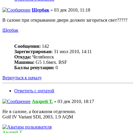
Щербак
» 03 дек 2010, 11:18
В салоне при открывании двери должен загораться свет?????
Щербак
Сообщения:
142
Зарегистрирован:
31 июл 2010, 14:11
Откуда:
Челябинск
Машина:
G5 1.6мех. BSF
Баллы репутации:
0
Вернуться к началу
Ответить с цитатой
Андрей Т.
» 03 дек 2010, 18:17
Не в салоне, а богажном отделении.
Golf IV Variant SDI, 2003, 1.9 AQM
Андрей Т.