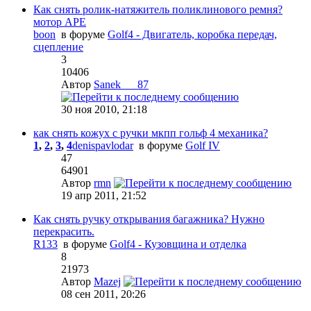
Как снять ролик-натяжитель поликлинового ремня?
мотор APE
boon
в форуме
Golf4 - Двигатель, коробка передач,
сцепление
3
10406
Автор
Sanek___87
30 ноя 2010, 21:18
как снять кожух с ручки мкпп гольф 4 механика?
1
,
2
,
3
,
4
denispavlodar
в форуме
Golf IV
47
64901
Автор
rmn
19 апр 2011, 21:52
Как снять ручку открывания багажника? Нужно
перекрасить.
R133
в форуме
Golf4 - Кузовщина и отделка
8
21973
Автор
Mazej
08 сен 2011, 20:26