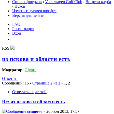
Список форумов
‹
Volkswagen Golf Club
‹
Встречи клуба
‹
Псков
Изменить размер шрифта
Версия для печати
FAQ
Регистрация
Вход
RSS
из пскова и области есть
Модератор:
Glyma
Ответить
Сообщений: 16 •
Страница
2
из
2
•
1
,
2
Ответить с цитатой
Re: из пскова и области есть
semnovv
» 26 июн 2013, 17:57