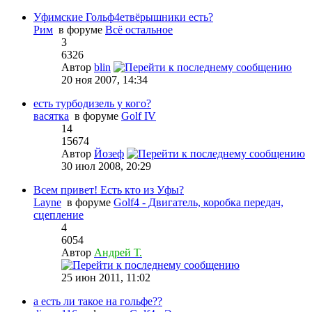
Уфимские Гольф4етвёрышники есть?
Рим
в форуме
Всё остальное
3
6326
Автор
blin
20 ноя 2007, 14:34
есть турбодизель у кого?
васятка
в форуме
Golf IV
14
15674
Автор
Йозеф
30 июл 2008, 20:29
Всем привет! Есть кто из Уфы?
Layne
в форуме
Golf4 - Двигатель, коробка передач,
сцепление
4
6054
Автор
Андрей Т.
25 июн 2011, 11:02
а есть ли такое на гольфе??