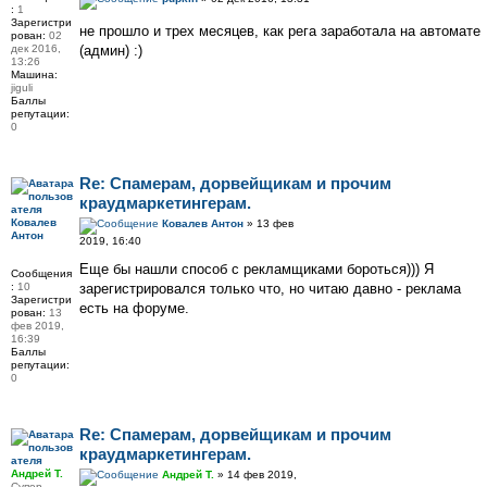
:
1
Зарегистри
не прошло и трех месяцев, как рега заработала на автомате
рован:
02
дек 2016,
(админ) :)
13:26
Машина:
jiguli
Баллы
репутации:
0
Re: Спамерам, дорвейщикам и прочим
краудмаркетингерам.
Ковалев
Ковалев Антон
» 13 фев
Антон
2019, 16:40
Еще бы нашли способ с рекламщиками бороться))) Я
Сообщения
:
10
зарегистрировался только что, но читаю давно - реклама
Зарегистри
есть на форуме.
рован:
13
фев 2019,
16:39
Баллы
репутации:
0
Re: Спамерам, дорвейщикам и прочим
краудмаркетингерам.
Андрей Т.
Андрей Т.
» 14 фев 2019,
Супер