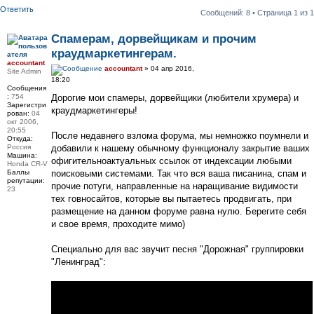
Ответить
Сообщений: 8 • Страница
1
из
1
Спамерам, дорвейщикам и прочим
краудмаркетингерам.
accountant
accountant
» 04 апр 2016,
Site Admin
18:20
Сообщения
:
754
Дорогие мои спамеры, дорвейщики (любители хрумера) и
Зарегистри
краудмаркетингеры!
рован:
04
окт 2006,
20:55
После недавнего взлома форума, мы немножко поумнели и
Откуда:
Россия
добавили к нашему обычному функционалу закрытие ваших
Машина:
офигительноактуальных ссылок от индексации любыми
Honda CR-V
Баллы
поисковыми системами. Так что вся ваша писанина, спам и
репутации:
прочие потуги, направленные на наращивание видимости
23
тех говносайтов, которые вы пытаетесь продвигать, при
размещение на данном форуме равна нулю. Берегите себя
и свое время, проходите мимо)
Специально для вас звучит песня "Дорожная" группировки
"Ленинград":