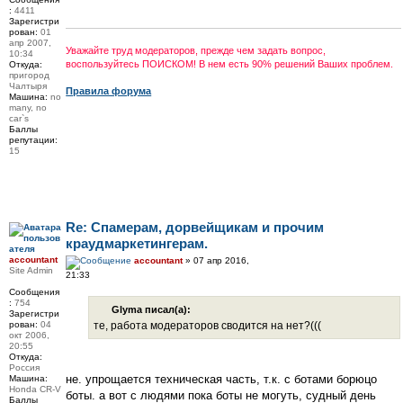
:
4411
Зарегистри
рован:
01
апр 2007,
Уважайте труд модераторов, прежде чем задать вопрос,
10:34
воспользуйтесь ПОИСКОМ! В нем есть 90% решений Ваших проблем.
Откуда:
пригород
Чалтыря
Правила форума
Машина:
no
many, no
car`s
Баллы
репутации:
15
Re: Спамерам, дорвейщикам и прочим
краудмаркетингерам.
accountant
accountant
» 07 апр 2016,
Site Admin
21:33
Сообщения
:
754
Glyma писал(а):
Зарегистри
рован:
04
те, работа модераторов сводится на нет?(((
окт 2006,
20:55
Откуда:
Россия
не. упрощается техническая часть, т.к. с ботами борюцо
Машина:
Honda CR-V
боты. а вот с людями пока боты не могуть, судный день
Баллы