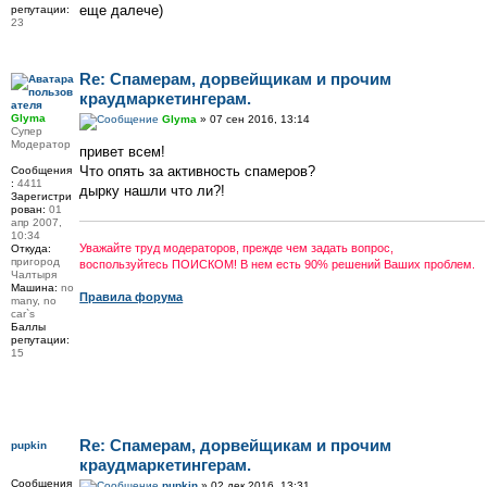
еще далече)
репутации:
23
Re: Спамерам, дорвейщикам и прочим
краудмаркетингерам.
Glyma
Glyma
» 07 сен 2016, 13:14
Супер
Модератор
привет всем!
Что опять за активность спамеров?
Сообщения
:
4411
дырку нашли что ли?!
Зарегистри
рован:
01
апр 2007,
10:34
Уважайте труд модераторов, прежде чем задать вопрос,
Откуда:
пригород
воспользуйтесь ПОИСКОМ! В нем есть 90% решений Ваших проблем.
Чалтыря
Машина:
no
Правила форума
many, no
car`s
Баллы
репутации:
15
Re: Спамерам, дорвейщикам и прочим
pupkin
краудмаркетингерам.
Сообщения
pupkin
» 02 дек 2016, 13:31