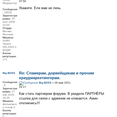
07:50
Модератор
Укажите. Ели вам не лень.
Сообщения
:
18532
Зарегистри
рован:
25
июл 2008,
22:00
Откуда:
Москва,
Ясенево
Машина:
GolfIV
Variant
SDI,2003,1.
9AQM
Баллы
репутации:
171
Re: Спамерам, дорвейщикам и прочим
Big BOSS
краудмаркетингерам.
Сообщения
Big BOSS
» 29 мар 2021,
:
9
16:17
Зарегистри
рован:
27
Как стать партнером форума. В разделе ПАРТНЁРЫ
апр 2020,
19:25
ссылка для связи с админом не кликается. Амин
Машина:
откликнись!!!
фольксваге
н гольф 3
Баллы
репутации:
0