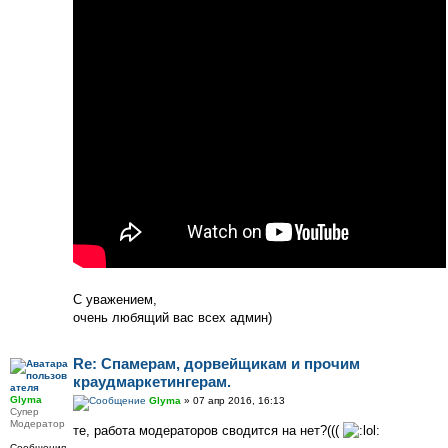
С уважением,
очень любящий вас всех админ)
Re: Спамерам, дорвейщикам и прочим
краудмаркетингерам.
Glyma
Glyma
» 07 апр 2016, 16:13
Супер
Модератор
те, работа модераторов сводится на нет?(((
Сообщения