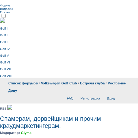
Форум
Вопросы
Статьи
Golf I
Golf II
Golf III
Golf IV
Golf V
Golf VI
Golf VII
Golf VIII
Список форумов
‹
Volkswagen Golf Club
‹
Встречи клуба
‹
Ростов-на-
Дону
FAQ
Регистрация
Вход
RSS
Спамерам, дорвейщикам и прочим
краудмаркетингерам.
Модератор:
Glyma