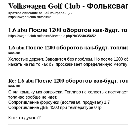
Volkswagen Golf Club - Фолькс
Краткое описание вашей конференции
https://vwgolf-club.ru/forum/
1.6 abu После 1200 оборотов как-будт. 
https://vwgolf-club.ru/forum/viewtopic.php?f=35&t=35652
1.6 abu После 1200 оборотов как-будт. топл
lab4000
Холостые держит. Заводится без проблем. Но после 1200 об
нажать на газ то как бы проскакивает определенную мертвую
Re: 1.6 abu После 1200 оборотов как-будт. 
lab4000
Снял крышку моновпрыска. Топливо не холостых поступает, о
топливо вообще не идет.
Сопротивление форсунки (доставал, продувал) 1.7
Сопротивление ДВВ 4900 при температуре 0 гр.
Кто что думает?