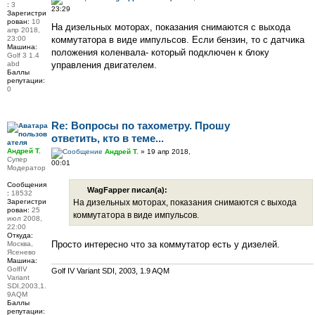
:
3
23:29
Зарегистри
рован:
10
На дизельных моторах, показания снимаются с выхода
апр 2018,
23:00
коммутатора в виде импульсов. Если бензин, то с датчика
Машина:
положения коленвала- который подключен к блоку
Golf 3 1.4
abd
управления двигателем.
Баллы
репутации:
0
Re: Вопросы по тахометру. Прошу
ответить, кто в теме...
Андрей Т.
Андрей Т.
» 19 апр 2018,
Супер
00:01
Модератор
Сообщения
WagFapper писал(а):
:
18532
Зарегистри
На дизельных моторах, показания снимаются с выхода
рован:
25
коммутатора в виде импульсов.
июл 2008,
22:00
Откуда:
Просто интересно что за коммутатор есть у дизелей.
Москва,
Ясенево
Машина:
GolfIV
Golf IV Variant SDI, 2003, 1.9 AQM
Variant
SDI,2003,1.
9AQM
Баллы
репутации: