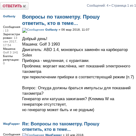
Ответить
Сообщений: 4 • Страница
1
из
1
Вопросы по тахометру. Прошу
Golfasty
ответить, кто в теме...
Сообщения
Golfasty
» 06 мар 2018, 11:07
:
13
Зарегистри
рован:
13
Добрый день!
сен 2017,
Машина: Golf 3 1993
17:54
Машина:
Двигатель: ABD 1.4, моновпрыск заменён на карбюратор
Golf 3 1H1
Solex
Баллы
репутации:
Приборка - медленная, с курантами.
0
Проблема: моргает маслёнка, нет показаний электронного
тахометра
при переключении приборки в соответствующий режим (п.7)
Вопрос: Откуда должны браться импульсы для показаний
тахометра?
Генератор или катушка зажигания? (Клемма W на
генераторе отсутствует,
но генератор может быть и не родным)
Re: Вопросы по тахометру. Прошу
WagFapper
ответить, кто в теме...
Сообщения
WagFapper
» 10 апр 2018,