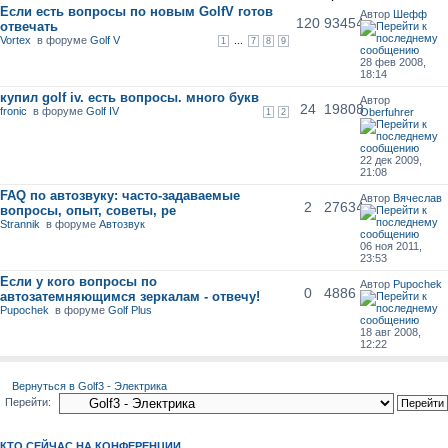
Если есть вопросы по новым GolfV готов
Автор
Шeфф
120
93454
отвечать
Vortex
в форуме
Golf V
...
1
7
8
9
28 фев 2008,
18:14
купил golf iv. есть вопросы. много букв
Автор
24
19808
fronic
в форуме
Golf IV
Oberfuhrer
1
2
22 дек 2009,
21:08
FAQ по автозвуку: часто-задаваемые
Автор
Вячеслав
2
27634
вопросы, опыт, советы, ре
Strannik
в форуме
Автозвук
06 ноя 2011,
23:53
Если у кого вопросы по
Автор
Pupochek
0
4886
автозатемняющимся зеркалам - отвечу!
Pupochek
в форуме
Golf Plus
18 авг 2008,
12:22
Вернуться в Golf3 - Электрика
Перейти:
КТО СЕЙЧАС НА КОНФЕРЕНЦИИ