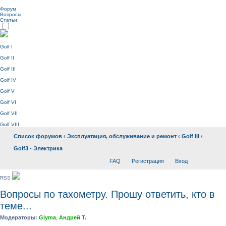
Форум
Вопросы
Статьи
Golf I
Golf II
Golf III
Golf IV
Golf V
Golf VI
Golf VII
Golf VIII
Список форумов
‹
Эксплуатация, обслуживание и ремонт
‹
Golf III
‹
Golf3 - Электрика
FAQ
Регистрация
Вход
RSS
Вопросы по тахометру. Прошу ответить, кто в
теме...
Модераторы:
Glyma
,
Андрей Т.