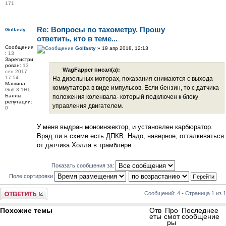
171
Re: Вопросы по тахометру. Прошу
Golfasty
ответить, кто в теме...
Сообщения
Golfasty
» 19 апр 2018, 12:13
:
13
Зарегистри
рован:
13
WagFapper писал(а):
сен 2017,
17:54
На дизельных моторах, показания снимаются с выхода
Машина:
коммутатора в виде импульсов. Если бензин, то с датчика
Golf 3 1H1
Баллы
положения коленвала- который подключен к блоку
репутации:
управления двигателем.
0
У меня выдран моноинжектор, и установлен карбюратор.
Вряд ли в схеме есть ДПКВ. Надо, наверное, отталкиваться
от датчика Холла в трамблёре...
Показать сообщения за:
Поле сортировки
Ответить
Сообщений: 4 • Страница
1
из
1
Похожие темы
Отв
Про
Последнее
еты
смот
сообщение
ры