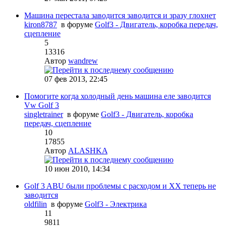
Машина перестала заводится заводится и зразу глохнет
kiron8787
в форуме
Golf3 - Двигатель, коробка передач,
сцепление
5
13316
Автор
wandrew
07 фев 2013, 22:45
Помогите когда холодный день машина еле заводится
Vw Golf 3
singletrainer
в форуме
Golf3 - Двигатель, коробка
передач, сцепление
10
17855
Автор
ALASHKA
10 июн 2010, 14:34
Golf 3 ABU были проблемы с расходом и ХХ теперь не
заводится
oldfilin
в форуме
Golf3 - Электрика
11
9811