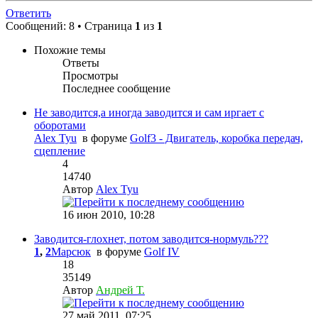
Ответить
Сообщений: 8 • Страница
1
из
1
Похожие темы
Ответы
Просмотры
Последнее сообщение
Не заводится,а иногда заводится и сам иргает с
оборотами
Alex Tyu
в форуме
Golf3 - Двигатель, коробка передач,
сцепление
4
14740
Автор
Alex Tyu
16 июн 2010, 10:28
Заводится-глохнет, потом заводится-нормуль???
1
,
2
Марсюк
в форуме
Golf IV
18
35149
Автор
Андрей Т.
27 май 2011, 07:25