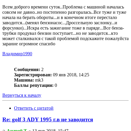
Всем доброго времени суток..Проблема с машиной началась
совсем не давно..но постепенно разгоралась..Все туже и туже
начала на берать обороты...и в конечном итоге перестало
заводится...(менял бензонасос...Дроссельную заслонку...и
форсунки)...Искра есть зажигание тоже в паряде...Все бенза-
трубки продувал бензин поступает...но не заводится...кто
может сталкивался с такой проблемой подскажите пожалуйста
зарание огромное спасибо
Владимир1990
Сообщения:
2
Зарегистрирован:
09 янв 2018, 14:25
Машина:
mk3
Баллы репутации:
0
Вернуться к началу
Ответить с цитатой
Re: golf 3 ADY 1995 г.в не заводится
Андрей Т.
» 13 янв 2018, 15:47