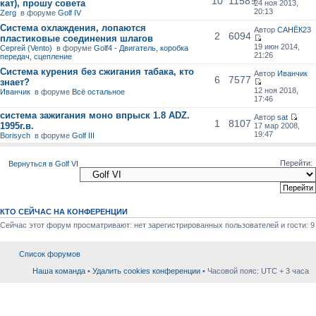
10
11589
кат), прошу совета
24 ноя 2013,
20:13
Zerg
в форуме
Golf IV
Система охлаждения, лопаются
Автор
САНЁК23
2
6094
пластиковые соединения шлагов
19 июн 2014,
Сергей (Vento)
в форуме
Golf4 - Двигатель, коробка
21:26
передач, сцепление
Система курения без сжигания табака, кто
Автор
Иванчик
6
7577
знает?
12 ноя 2018,
Иванчик
в форуме
Всё остальное
17:46
система зажигания моно впрыск 1.8 ADZ.
Автор
sat
1
8107
1995г.в.
17 мар 2008,
19:47
Borisych
в форуме
Golf III
Перейти:
Вернуться в Golf VI
КТО СЕЙЧАС НА КОНФЕРЕНЦИИ
Сейчас этот форум просматривают: нет зарегистрированных пользователей и гости: 9
Список форумов
Наша команда
•
Удалить cookies конференции
• Часовой пояс: UTC + 3 часа