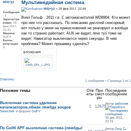
Мультимедийная система
Мi$[=]@
Мi$[=]@
» 26 фев 2017, 22:48
Сообщения
:
1
Взял Гольф . 2011 г.в. С автомагнитолой WD8904. Кто может
Зарегистри
про нее что рассказать. По описанию дисплей сенсорный,
рован:
26
фев 2017,
вот только у меня на прикосновения не реагирует и вообще
22:33
как то странно работает: AUX не видит, блю туз тоже не
Машина:
Golf 6
видит. Навигатор выключается через секунды. В чем
Баллы
проблема? Может прошивку сделать?
репутации:
0
ВЛОЖЕНИЯ
Ответить
1 сообщение • Страница
1
из
1
Похожие темы
Отв
Про
Последнее
еты
смот
сообщение
ры
Выхлопная система удаление
Автор
работник
1
12675
катализаторов,обман лямбда зондов
Sanechek
в форуме
Golf V
30 дек 2011,
22:19
По Golf4 APF выхлопная система (лямбды/
Автор
Zerg