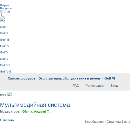
Форум
Вопросы
Статьи
Golf I
Golf II
Golf III
Golf IV
Golf V
Golf VI
Golf VII
Golf VIII
Список форумов
‹
Эксплуатация, обслуживание и ремонт
‹
Golf VI
FAQ
Регистрация
Вход
RSS
Мультимедийная система
Модераторы:
Glyma
,
Андрей Т.
Ответить
1 сообщение • Страница
1
из
1