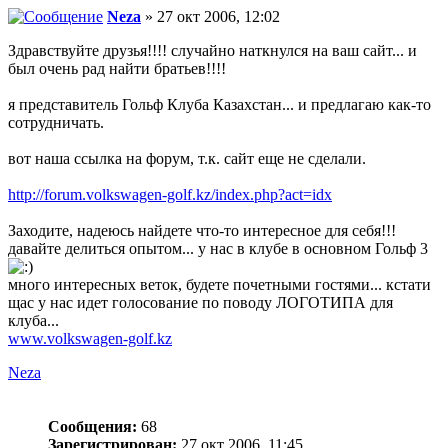
Neza
» 27 окт 2006, 12:02
Здравствуйте друзья!!!! случайно наткнулся на ваш сайт... и
был очень рад найти братьев!!!!
я представитель Гольф Клуба Казахстан... и предлагаю как-то
сотрудничать.
вот наша ссылка на форум, т.к. сайт еще не сделали.
http://forum.volkswagen-golf.kz/index.php?act=idx
Заходите, надеюсь найдете что-то интересное для себя!!!
давайте делиться опытом... у нас в клубе в основном Гольф 3
много интересных веток, будете почетными гостями... кстати
щас у нас идет голосование по поводу ЛОГОТИПА для
клуба...
www.volkswagen-golf.kz
Neza
Сообщения:
68
Зарегистрирован:
27 окт 2006, 11:45