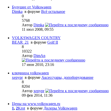
Будущее от Volkswagen
Dimka
в форуме
Всё остальное
0
5768
Автор
Dimka
11 июл 2008, 09:55
VOLKSWAGEN COUNTRY
BEAR_21
в форуме
Golf II
8
10322
Автор
DimАn
17 июн 2010, 23:16
ключница volkswagen
xepypr
в форуме
Аксессуары, допоборудование
8
8204
Автор
xepypr
09 фев 2014, 11:36
Цены на www.volkswagen.ru
1
,
2
Krot
в форуме
Дилеры Volkswagen