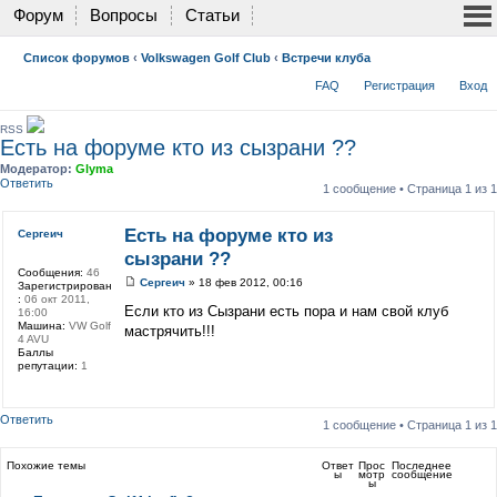
Форум
Вопросы
Статьи
Список форумов
‹
Volkswagen Golf Club
‹
Встречи клуба
FAQ
Регистрация
Вход
RSS
Есть на форуме кто из сызрани ??
Модератор:
Glyma
Ответить
1 сообщение • Страница
1
из
1
Есть на форуме кто из
Сергеич
сызрани ??
Сообщения:
46
Сергеич
» 18 фев 2012, 00:16
Зарегистрирован
:
06 окт 2011,
Если кто из Сызрани есть пора и нам свой клуб
16:00
Машина:
VW Golf
мастрячить!!!
4 AVU
Баллы
репутации:
1
Ответить
1 сообщение • Страница
1
из
1
Похожие темы
Ответ
Прос
Последнее
ы
мотр
сообщение
ы