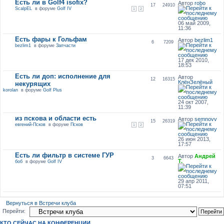
Есть ли в Golf4 isofix?
Автор
robo
17
24910
ScalpEL
в форуме
Golf IV
1
2
06 май 2009,
11:36
Есть фары к Гольфам
Автор
bezlim1
6
7209
bezlim1
в форуме
Запчасти
17 дек 2010,
18:53
Есть ли доп: исполнение для
Автор
12
16315
КлёнЗелёный
некурящих
korolan
в форуме
Golf Plus
24 окт 2007,
11:39
из пскова и области есть
Автор
semnovv
15
26319
евгений-Псков
в форуме
Псков
1
2
26 июн 2013,
17:57
Есть ли фильтр в системе ГУР
Автор
Андрей
3
6643
Т.
боб
в форуме
Golf IV
29 апр 2011,
07:51
Вернуться в Встречи клуба
Перейти:
КТО СЕЙЧАС НА КОНФЕРЕНЦИИ