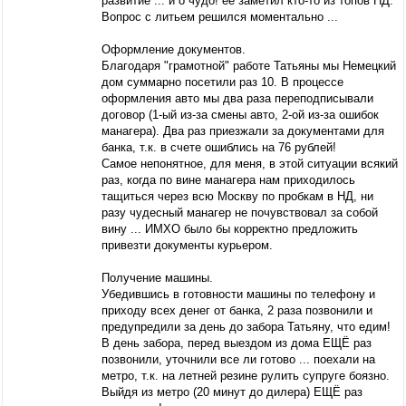
развитие ... и о чудо! её заметил кто-то из топов НД.
Вопрос с литьем решился моментально ...
Оформление документов.
Благодаря "грамотной" работе Татьяны мы Немецкий
дом суммарно посетили раз 10. В процессе
оформления авто мы два раза переподписывали
договор (1-ый из-за смены авто, 2-ой из-за ошибок
манагера). Два раз приезжали за документами для
банка, т.к. в счете ошиблись на 76 рублей!
Самое непонятное, для меня, в этой ситуации всякий
раз, когда по вине манагера нам приходилось
тащиться через всю Москву по пробкам в НД, ни
разу чудесный манагер не почувствовал за собой
вину ... ИМХО было бы корректно предложить
привезти документы курьером.
Получение машины.
Убедившись в готовности машины по телефону и
приходу всех денег от банка, 2 раза позвонили и
предупредили за день до забора Татьяну, что едим!
В день забора, перед выездом из дома ЕЩЁ раз
позвонили, уточнили все ли готово ... поехали на
метро, т.к. на летней резине рулить супруге боязно.
Выйдя из метро (20 минут до дилера) ЕЩЁ раз