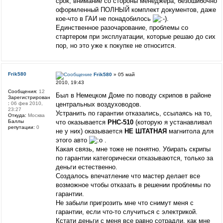
срок, внимание со стороны менеджера, безошибочно
оформленный ПОЛНЫЙ комплект документов, даже
кое-что в ГАИ не понадобилось
.
Единственное разочарование, проблемы со
стартером при эксплуатации, которые решаю до сих
пор, но это уже к покупке не относится.
Frik580
Frik580
» 05 май
2010, 19:43
Сообщения:
12
Был в Немецком Доме по поводу скрипов в районе
Зарегистрирован
:
06 фев 2010,
центральных воздуховодов.
23:27
Устранить по гарантии отказались, ссылаясь на то,
Откуда:
Москва
Баллы
что оказывается
РНС-510
(которую я устанавливал
репутации:
0
не у них) оказывается
НЕ ШТАТНАЯ
магнитола для
этого авто
.
Какая связь, мне тоже не понятно. Убирать скрипы
по гарантии категорически отказываются, только за
деньги естественно.
Создалось впечатление что мастер делает все
возможное чтобы отказать в решении проблемы по
гарантии.
Не забыли пригрозить мне что снимут меня с
гарантии, если что-то случиться с электрикой.
Кстати деньги с меня все равно сотрадли, как мне