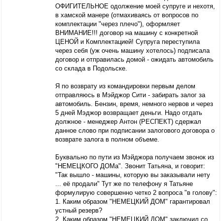
ОФИГИТЕЛЬНОЕ одолжение моей супруге и нехотя,
в хамской манере (отмахиваясь от вопросов по
комплектации "через плечо"), оформляет
ВНИМАНИЕ!!! договор на машину с конкретной
ЦЕНОЙ и Комплектацией! Супруга переступила
через себя (уж очень машину хотелось) подписала
договор и отправилась домой - ожидать автомобиль
со склада в Подольске.
Я по возврату из командировки первым делом
отправляюсь в Мэйджор Сити - забирать залог за
автомобиль. Бензин, время, немного нервов и через
5 дней Мэджор возвращает деньги. Надо отдать
должное - менеджер Антон (РЕСПЕКТ) сдержал
данное слово при подписании залогового договора о
возврате залога в полном объеме.
Буквально по пути из Мэйджора получаем звонок из
"НЕМЕЦКОГО ДОМа". Звонит Татьяна, и говорит:
"Так вышло - машины, которую вы заказывали нету
... её продали" Тут же по телефону я Татьяне
формулирую совершенно четко 2 вопроса "в голову":
1. Каким образом "НЕМЕЦКИЙ ДОМ" гарантировал
устный резерв?
2. Каким образом "НЕМЕЦКИЙ ДОМ" заключил со