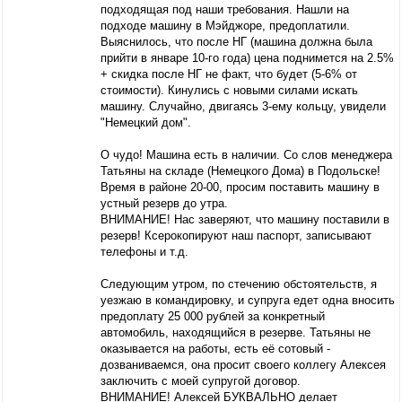
подходящая под наши требования. Нашли на
подходе машину в Мэйджоре, предоплатили.
Выяснилось, что после НГ (машина должна была
прийти в январе 10-го года) цена поднимется на 2.5%
+ скидка после НГ не факт, что будет (5-6% от
стоимости). Кинулись с новыми силами искать
машину. Случайно, двигаясь 3-ему кольцу, увидели
"Немецкий дом".
О чудо! Машина есть в наличии. Со слов менеджера
Татьяны на складе (Немецкого Дома) в Подольске!
Время в районе 20-00, просим поставить машину в
устный резерв до утра.
ВНИМАНИЕ! Нас заверяют, что машину поставили в
резерв! Ксерокопируют наш паспорт, записывают
телефоны и т.д.
Следующим утром, по стечению обстоятельств, я
уезжаю в командировку, и супруга едет одна вносить
предоплату 25 000 рублей за конкретный
автомобиль, находящийся в резерве. Татьяны не
оказывается на работы, есть её сотовый -
дозваниваемся, она просит своего коллегу Алексея
заключить с моей супругой договор.
ВНИМАНИЕ! Алексей БУКВАЛЬНО делает