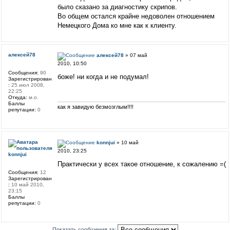
было сказано за диагностику скрипов.
Во общем остался крайне недоволен отношением
Немецкого Дома ко мне как к клиенту.
алексей78
алексей78
» 07 май
2010, 10:50
Сообщения:
90
боже! ни когда и не подумал!
Зарегистрирован
:
25 июл 2008,
22:25
Откуда:
м.о.
Баллы
как я завидую безмозглым!!!!
репутации:
0
konnjui
» 10 май
2010, 23:25
konnjui
Практически у всех такое отношение, к сожалению =(
Сообщения:
12
Зарегистрирован
:
10 май 2010,
23:15
Баллы
репутации:
0
Показать сообщения за: