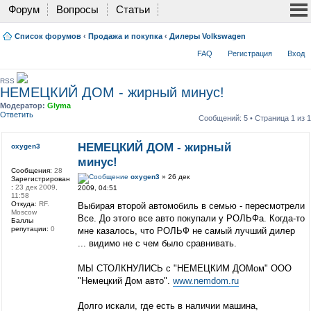
Форум
Вопросы
Статьи
Список форумов
‹
Продажа и покупка
‹
Дилеры Volkswagen
FAQ
Регистрация
Вход
RSS
НЕМЕЦКИЙ ДОМ - жирный минус!
Модератор:
Glyma
Ответить
Сообщений: 5 • Страница
1
из
1
НЕМЕЦКИЙ ДОМ - жирный
oxygen3
минус!
Сообщения:
28
oxygen3
» 26 дек
Зарегистрирован
:
23 дек 2009,
2009, 04:51
11:58
Откуда:
RF.
Выбирая второй автомобиль в семью - пересмотрели
Moscow
Все. До этого все авто покупали у РОЛЬФа. Когда-то
Баллы
репутации:
0
мне казалось, что РОЛЬФ не самый лучший дилер
... видимо не с чем было сравнивать.
МЫ СТОЛКНУЛИСЬ с "НЕМЕЦКИМ ДОМом" ООО
"Немецкий Дом авто".
www.nemdom.ru
Долго искали, где есть в наличии машина,