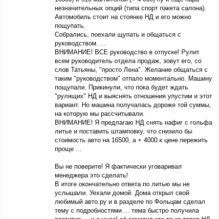
незначительных опций (типа спорт пакета салона).
Автомобиль стоит на стоянке НД и его можно
пощупать.
Собрались, поехали щупать и общаться с
руководством. ...
ВНИМАНИЕ! ВСЕ руководство в отпуске! Рулит
всем руководитель отдела продаж, зовут его, со
слов Татьяны, "просто Лена". Желание общаться с
таким "руководством" отпало моментально. Машину
пощупали. Прикинули, что пока будет ждать
"рулящих" НД и выяснять отношения упустим и этот
вариант. Но машина получалась дороже той суммы,
на которую мы рассчитывали.
ВНИМАНИЕ! Я предлагаю НД снять нафиг с гольфа
литье и поставить штамповку, что снизило бы
стоимость авто на 16500, а + 4000 к цене пережить
проще ...
Вы не поверите! Я фактически уговаривал
менеджера это сделать!
В итоге окончательно ответа по литью мы не
услышали. Уехали домой. Дома открыл свой
любимый авто.ру и в разделе по Фольцам сделал
тему с подробностями ... тема быстро получила