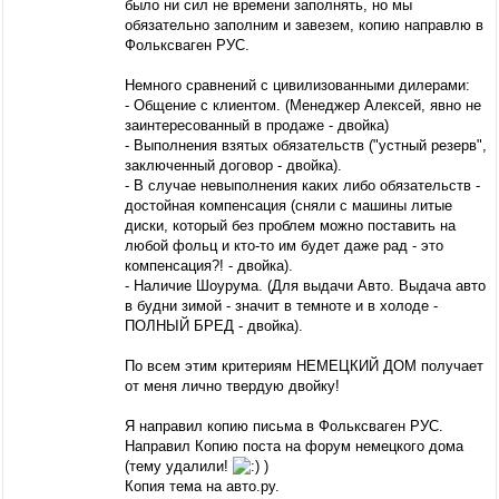
было ни сил не времени заполнять, но мы
обязательно заполним и завезем, копию направлю в
Фольксваген РУС.
Немного сравнений с цивилизованными дилерами:
- Общение с клиентом. (Менеджер Алексей, явно не
заинтересованный в продаже - двойка)
- Выполнения взятых обязательств ("устный резерв",
заключенный договор - двойка).
- В случае невыполнения каких либо обязательств -
достойная компенсация (сняли с машины литые
диски, который без проблем можно поставить на
любой фольц и кто-то им будет даже рад - это
компенсация?! - двойка).
- Наличие Шоурума. (Для выдачи Авто. Выдача авто
в будни зимой - значит в темноте и в холоде -
ПОЛНЫЙ БРЕД - двойка).
По всем этим критериям НЕМЕЦКИЙ ДОМ получает
от меня лично твердую двойку!
Я направил копию письма в Фольксваген РУС.
Направил Копию поста на форум немецкого дома
(тему удалили!
)
Копия тема на авто.ру.