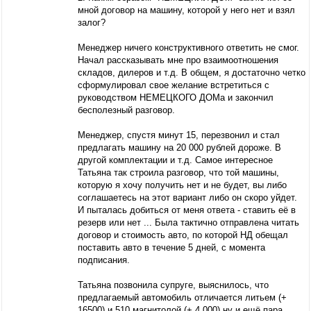
мной договор на машину, которой у него нет и взял
залог?
Менеджер ничего конструктивного ответить не смог.
Начал рассказывать мне про взаимоотношения
складов, дилеров и т.д. В общем, я достаточно четко
сформулировал свое желание встретиться с
руководством НЕМЕЦКОГО ДОМа и закончил
бесполезный разговор.
Менеджер, спустя минут 15, перезвонил и стал
предлагать машину на 20 000 рублей дороже. В
другой комплектации и т.д. Самое интересное
Татьяна так строила разговор, что той машины,
которую я хочу получить нет и не будет, вы либо
соглашаетесь на этот вариант либо он скоро уйдет.
И пыталась добиться от меня ответа - ставить её в
резерв или нет ... Была тактично отправлена читать
договор и стоимость авто, по которой НД обещал
поставить авто в течение 5 дней, с момента
подписания.
Татьяна позвонила супруге, выяснилось, что
предлагаемый автомобиль отличается литьем (+
16500) и 510 магнитолой (+ 4 000) ну и ещё пара