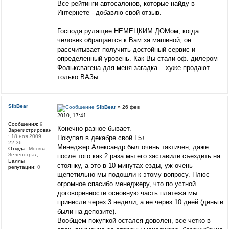
Все рейтинги автосалонов, которые найду в
Интернете - добавлю свой отзыв.
Господа рулящие НЕМЕЦКИМ ДОМом, когда
человек обращается к Вам за машиной, он
рассчитывает получить достойный сервис и
определенный уровень. Как Вы стали оф. дилером
Фольксвагена для меня загадка ...хуже продают
только ВАЗы
SibBear
SibBear
» 26 фев
2010, 17:41
Сообщения:
9
Конечно разное бывает.
Зарегистрирован
:
18 ноя 2009,
Покупал в декабре свой Г5+.
22:36
Менеджер Александр был очень тактичен, даже
Откуда:
Москва,
Зеленоград
после того как 2 раза мы его заставили съездить на
Баллы
стоянку, а это в 10 минутах езды, уж очень
репутации:
0
щепетильно мы подошли к этому вопросу. Плюс
огромное спасибо менеджеру, что по устной
договоренности основную часть платежа мы
принесли через 3 недели, а не через 10 дней (деньги
были на депозите).
Вообщем покупкой остался доволен, все четко в