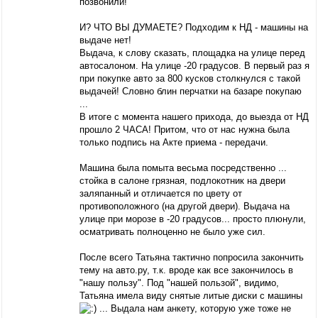
позвонили!
И? ЧТО ВЫ ДУМАЕТЕ? Подходим к НД - машины на
выдаче нет!
Выдача, к слову сказать, площадка на улице перед
автосалоном. На улице -20 градусов. В первый раз я
при покупке авто за 800 кусков столкнулся с такой
выдачей! Словно блин перчатки на базаре покупаю
...
В итоге с момента нашего прихода, до выезда от НД
прошло 2 ЧАСА! Притом, что от нас нужна была
только подпись на Акте приема - передачи.
Машина была помыта весьма посредственно ...
стойка в салоне грязная, подлокотник на двери
заляпанный и отличается по цвету от
противоположного (на другой двери). Выдача на
улице при морозе в -20 градусов... просто плюнули,
осматривать полноценно не было уже сил.
После всего Татьяна тактично попросила закончить
тему на авто.ру, т.к. вроде как все закончилось в
"нашу пользу". Под "нашей пользой", видимо,
Татьяна имела виду снятые литые диски с машины
... Выдала нам анкету, которую уже тоже не