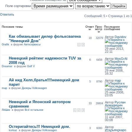
Поле сортировки
Ответить
Сообщений: 5 • Страница
1
из
1
Похожие темы
Ответ
Прос
Последнее
ы
мотр
сообщение
ы
Как обманывает дилер фольксвагена
Автор
Davidov
18
32079
"Немецкий Дом"
Grafik
в форуме
Автосервисы
1
2
29 июн 2013,
22:11
Немецкий рейтинг надежности TUV за
Автор
MosGrAl
6
6458
2008 год
Dreamer
в форуме
Golf V
29 янв 2008,
16:32
Ай нид Хелп,братья!!!!немецкий дом
Автор
map
5
8790
парит
map
в форуме
Дилеры Volkswagen
25 июн 2008,
23:05
Немецкий и Японский автопром
Автор
Руслан
33
28804
Ахмадишин
сравнение
ЛёШик
в форуме
Всё остальное
1
2
3
11 ноя 2007,
00:08
Остеригайтесь!!! Немецкий дом.
Автор
3
6080
Итальянокаро
korkaz
в форуме
Дилеры Volkswagen