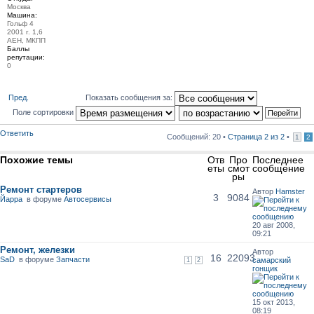
Москва
Машина:
Гольф 4
2001 г. 1,6
АЕН, МКПП
Баллы
репутации:
0
Пред.
Показать сообщения за:
Поле сортировки
Ответить
Сообщений: 20 •
Страница
2
из
2
•
1
2
Похожие темы
Отв
Про
Последнее
еты
смот
сообщение
ры
Ремонт стартеров
Автор
Hamster
3
9084
Йарра
в форуме
Автосервисы
20 авг 2008,
09:21
Ремонт, железки
Автор
16
22093
SaD
в форуме
Запчасти
самарский
1
2
гонщик
15 окт 2013,
08:19