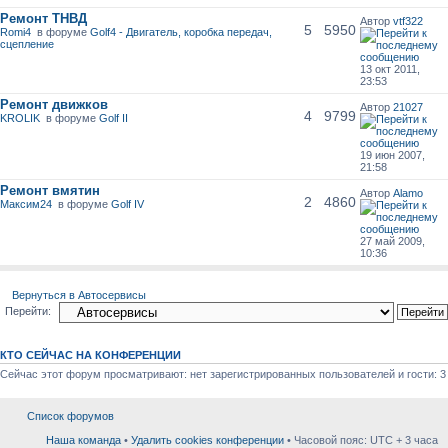
Ремонт ТНВД
Автор
vtf322
5
5950
Romi4
в форуме
Golf4 - Двигатель, коробка передач,
сцепление
13 окт 2011,
23:53
Ремонт движков
Автор
21027
4
9799
KROLIK
в форуме
Golf II
19 июн 2007,
21:58
Ремонт вмятин
Автор
Alamo
2
4860
Максим24
в форуме
Golf IV
27 май 2009,
10:36
Вернуться в Автосервисы
Перейти:
КТО СЕЙЧАС НА КОНФЕРЕНЦИИ
Сейчас этот форум просматривают: нет зарегистрированных пользователей и гости: 3
Список форумов
Наша команда
•
Удалить cookies конференции
• Часовой пояс: UTC + 3 часа