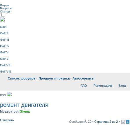
Форум
Вопросы
Статьи
Golf I
Golf II
Golf III
Golf IV
Golf V
Golf VI
Golf VII
Golf VIII
Список форумов
‹
Продажа и покупка
‹
Автосервисы
FAQ
Регистрация
Вход
RSS
ремонт двигателя
Модератор:
Glyma
Ответить
Сообщений: 20 •
Страница
2
из
2
•
1
2