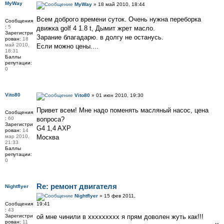
MyWay
MyWay
» 18 май 2010, 18:44
Всем доброго времени суток. Очень нужна переборка
Сообщения
:
5
движка golf 4 1.8 t, Дымит жрет масло.
Зарегистри
Зарание благадарю. в долгу не останусь.
рован:
18
май 2010,
Если можно цены....
18:31
Баллы
репутации:
0
Vito80
Vito80
» 01 июн 2010, 19:30
Привет всем! Мне надо поменять масляный насос, цена
Сообщения
:
60
вопроса?
Зарегистри
G4 1,4 AXP
рован:
14
мар 2010,
Москва
21:33
Баллы
репутации:
0
Re: ремонт двигателя
Nightflyer
Nightflyer
» 15 фев 2011,
Сообщения
19:41
:
43
Зарегистри
ой мне чинили в ххххххххх я прям доволен жуть как!!!
рован:
11