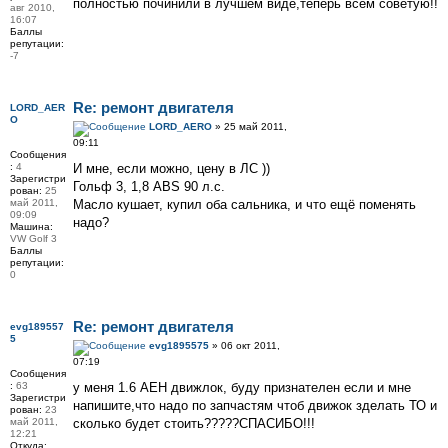
полностью починили в лучшем виде,теперь всем советую!!
авг 2010,
16:07
Баллы
репутации:
-7
Re: ремонт двигателя
LORD_AER
O
LORD_AERO
» 25 май 2011,
09:11
Сообщения
:
4
И мне, если можно, цену в ЛС ))
Зарегистри
Гольф 3, 1,8 ABS 90 л.с.
рован:
25
май 2011,
Масло кушает, купил оба сальника, и что ещё поменять
09:09
надо?
Машина:
VW Golf 3
Баллы
репутации:
0
Re: ремонт двигателя
evg189557
5
evg1895575
» 06 окт 2011,
07:19
Сообщения
:
63
у меня 1.6 АЕН движлок, буду признателен если и мне
Зарегистри
напишите,что надо по запчастям чтоб движок зделать ТО и
рован:
23
май 2011,
сколько будет стоить?????СПАСИБО!!!
12:21
Откуда: