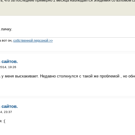
ть, что за последние примерно 2 месяца наблюдается эпидемия со взломом с
личку.
а вот он,
собственной персоной >>
 сайтов.
2014, 19:26
а у меня выскакивает. Недавно столкнулся с такой же проблемой , но о
 сайтов.
4, 23:37
 :(