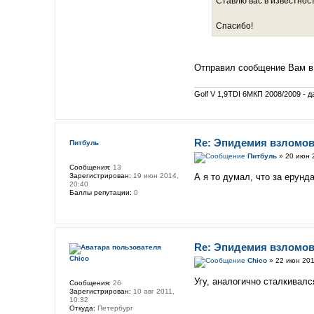
Ставлю вас в известнос
Спасибо!
Отправил сообщение Вам в 
Golf V 1,9TDI 6МКП 2008/2009 - д
Re: Эпидемия взломов
Питбуль
Питбуль
» 20 июн 
Сообщения:
13
Зарегистрирован:
19 июн 2014,
А я то думал, что за ерунд
20:40
Баллы репутации:
0
Re: Эпидемия взломов
Chico
Chico
» 22 июн 201
Угу, аналогично сталкивался
Сообщения:
26
Зарегистрирован:
10 авг 2011,
10:32
Откуда:
Петербург