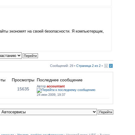
айты экономят на своей безопасности. Я компьютерщик,
Сообщений: 29 •
Страница
2
из
2
•
1
2
еты
Просмотры
Последнее сообщение
Автор
accountant
15635
24 июн 2009, 19:37
 команда
•
Удалить cookies конференции
• Часовой пояс: UTC + 3 часа