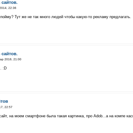
 сайтов.
2014, 22:36
е пойму? Тут же не так много людей чтобы какую-то рекламу предлагать.
 сайтов.
ар 2016, 21:00
. :D
йтов
17, 22:57
 сайт, на моем смартфоне была такая картинка, про Аdob...а на компе кас