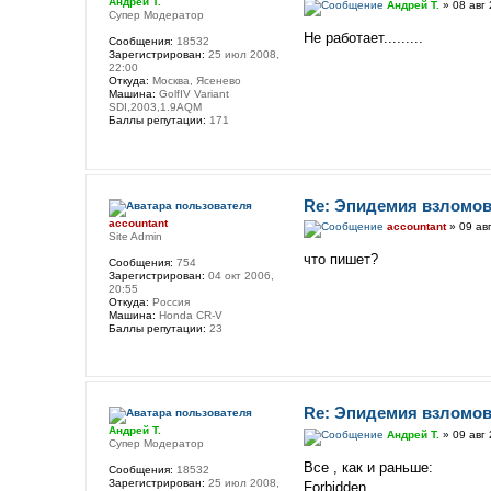
Андрей Т.
Андрей Т.
» 08 авг 
Супер Модератор
Не работает.........
Сообщения:
18532
Зарегистрирован:
25 июл 2008,
22:00
Откуда:
Москва, Ясенево
Машина:
GolfIV Variant
SDI,2003,1.9AQM
Баллы репутации:
171
Re: Эпидемия взломов
accountant
accountant
» 09 авг
Site Admin
что пишет?
Сообщения:
754
Зарегистрирован:
04 окт 2006,
20:55
Откуда:
Россия
Машина:
Honda CR-V
Баллы репутации:
23
Re: Эпидемия взломов
Андрей Т.
Андрей Т.
» 09 авг 
Супер Модератор
Все , как и раньше:
Сообщения:
18532
Зарегистрирован:
25 июл 2008,
Forbidden