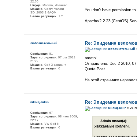
22:00
Откуда:
Москва, Ясенево
Машина:
GolfIV Variant
You don't have permission to 
SDI,2003,1.9AQM
Баллы репутации:
171
Apache/2.2.23 (CentOS) Ser
Re: Эпидемия взломов
любознательный
любознательный
»
Сообщения:
51
Зарегистрирован:
07 окт 2013,
amatol
21:22
Отправлено: Dec 2 2010, 0
Машина:
Golf 3 вариант
Баллы репутации:
0
Quote Post
На этой страничке нарвалс
Re: Эпидемия взломов
nikolaj-lukin
nikolaj-lukin
» 21 я
Сообщения:
67
Зарегистрирован:
08 июн 2009,
22:17
Admin писал(а):
Машина:
VW Golf 5
Уважаемые коллеги,
Баллы репутации:
0