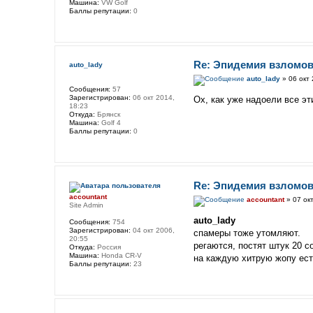
Машина:
VW Golf
Баллы репутации:
0
Re: Эпидемия взломов
auto_lady
auto_lady
» 06 окт 
Сообщения:
57
Зарегистрирован:
06 окт 2014,
Ох, как уже надоели все э
18:23
Откуда:
Брянск
Машина:
Golf 4
Баллы репутации:
0
Re: Эпидемия взломов
accountant
accountant
» 07 окт
Site Admin
auto_lady
Сообщения:
754
Зарегистрирован:
04 окт 2006,
спамеры тоже утомляют.
20:55
регаются, постят штук 20 
Откуда:
Россия
Машина:
Honda CR-V
на каждую хитрую жопу ест
Баллы репутации:
23