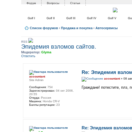
Форум
Вопросы
Статьи
Golf I
Golf II
Golf III
Golf IV
Golf V
Gol
Список форумов
‹
Продажа и покупка
‹
Автосервисы
RSS
Эпидемия взломов сайтов.
Модератор:
Glyma
Ответить
Re: Эпидемия взлом
accountant
accountant
» 08 авг
Site Admin
Граждане! потестите, плз, 
Сообщения:
754
Зарегистрирован:
04 окт 2006,
20:55
Откуда:
Россия
Машина:
Honda CR-V
Баллы репутации:
23
Re: Эпидемия взломов