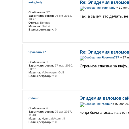
Re: Эпидемия взломов
auto_lady
auto_lady
» 10 окт 
Сообщения:
57
Зарегистрирован:
06 окт 2014,
Так, а зачем это делать, н
18:23
Откуда:
Брянск
Машина:
Golf 4
Баллы репутации:
0
Re: Эпидемия взломов
Ярослав777
Ярослав777
» 27 м
Сообщения:
1
Зарегистрирован:
27 мар 2016,
Огромное спасибо за инфу..
20:55
Машина:
Volkswagen Golf
Баллы репутации:
0
Эпидемия взломов са
rodimir
rodimir
» 07 авг 20
Сообщения:
6
Зарегистрирован:
05 авг 2017,
когда была атака... на этот
11:48
Машина:
Hyundai Accent II
Баллы репутации:
0