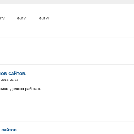
f VI
Golf VII
Golf VIII
ов сайтов.
 2013, 21:22
поиск. должон работать.
 сайтов.