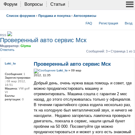
Форум
Вопросы
Статьи
Список форумов
‹
Продажа и покупка
‹
Автосервисы
FAQ
Регистрация
Вход
RSS
Проверенный авто сервис Мск
Модератор:
Glyma
Ответить
Сообщений: 3 • Страница
1
из
1
Проверенный авто сервис Мск
Loki_lo
Loki_lo
» 09 мар
Сообщения:
1
2012, 11:35
Зарегистрирован
:
08 мар 2012,
Добрый день, очень нужна ваша помощь и совет, где
16:51
можно продиагностировать машину и
Машина:
VW golf
VI
отремонтировать. Машина сошла с гарантии 2 мес
Баллы
назад, до этого отслуживалась только у официалов.
репутации:
0
В течении гарантийного срока ездила несколько раз,
тк на холодную был металлический звук, и ничего не
находили.. Недавно загорелась лампочка проверьте
двигатель, поехала в сервис, нашли целый букет
проблем на 50 000. Посоветуйте где можно
продиагностироваться и может у кого есть знакомый