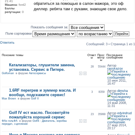
21:41
обратиться за помощью в салон мажора, это оф
Машина:
ford2
Баллы
диллер. ребята там с руками, знающие свое дело.
репутации:
0
Показать сообщения за:
Поле сортировки
Ответить
Сообщений: 3 • Страница
1
из
1
Похожие темы
Ответ
Прос
Последнее
ы
мотр
сообщение
ы
Катализаторы, глушители замена,
Автор
28
55444
rasskazov
установка. Сервис в Питере.
Golfoman
в форуме
Автосервисы
1
2
10 июн 2011,
16:47
1.6RF перегрев и зуммер масла. И
Автор
dimsha
3
8359
вообще, подскажите сервис!
Max Brown
в форуме
Golf II
14 май 2008,
11:31
Golf IV ест масло. Посоветуйте
Автор
edvindrud
23
35999
пожалуйста хороший сервис
ФАн гольФА
в форуме
Golf4 - Двигатель, коробка
1
2
передач, сцепление
27 мар 2014,
20:17
Ищю в Москве мастера или сервис+