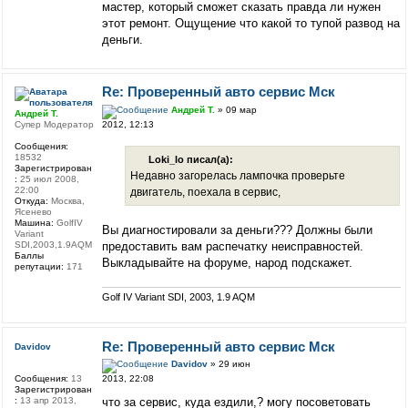
мастер, который сможет сказать правда ли нужен
этот ремонт. Ощущение что какой то тупой развод на
деньги.
Re: Проверенный авто сервис Мск
Андрей Т.
» 09 мар
Андрей Т.
2012, 12:13
Супер Модератор
Сообщения:
18532
Loki_lo писал(а):
Зарегистрирован
Недавно загорелась лампочка проверьте
:
25 июл 2008,
22:00
двигатель, поехала в сервис,
Откуда:
Москва,
Ясенево
Машина:
GolfIV
Вы диагностировали за деньги??? Должны были
Variant
предоставить вам распечатку неисправностей.
SDI,2003,1.9AQM
Баллы
Выкладывайте на форуме, народ подскажет.
репутации:
171
Golf IV Variant SDI, 2003, 1.9 AQM
Re: Проверенный авто сервис Мск
Davidov
Davidov
» 29 июн
Сообщения:
13
2013, 22:08
Зарегистрирован
:
13 апр 2013,
что за сервис, куда ездили,? могу посоветовать