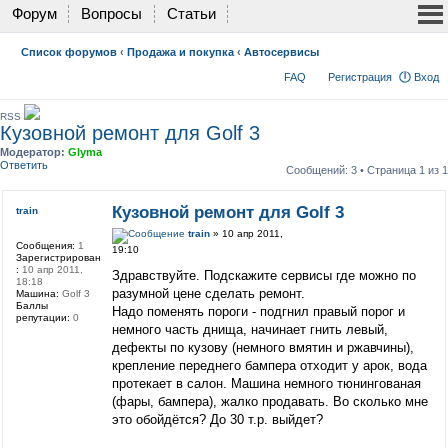
Форум
Вопросы
Статьи
Список форумов
‹
Продажа и покупка
‹
Автосервисы
FAQ
Регистрация
Вход
RSS
Кузовной ремонт для Golf 3
Модератор:
Glyma
Ответить
Сообщений: 3 • Страница
1
из
1
Кузовной ремонт для Golf 3
train
train
» 10 апр 2011,
Сообщения:
1
19:10
Зарегистрирован
:
10 апр 2011,
Здравствуйте. Подскажите сервисы где можно по
18:18
разумной цене сделать ремонт.
Машина:
Golf 3
Баллы
Надо поменять пороги - подгнил правый порог и
репутации:
0
немного часть днища, начинает гнить левый,
дефекты по кузову (немного вмятин и ржавчины),
крепление переднего бампера отходит у арок, вода
протекает в салон. Машина немного тюнингованая
(фары, бампера), жалко продавать. Во сколько мне
это обойдётся? До 30 т.р. выйдет?