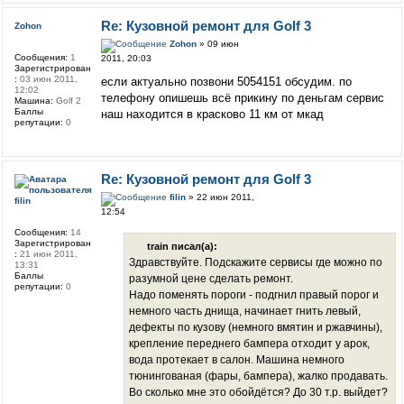
Re: Кузовной ремонт для Golf 3
Zohоn
Zohоn
» 09 июн
Сообщения:
1
2011, 20:03
Зарегистрирован
:
03 июн 2011,
если актуально позвони 5054151 обсудим. по
12:02
телефону опишешь всё прикину по деньгам сервис
Машина:
Golf 2
Баллы
наш находится в красково 11 км от мкад
репутации:
0
Re: Кузовной ремонт для Golf 3
filin
» 22 июн 2011,
filin
12:54
Сообщения:
14
Зарегистрирован
train писал(а):
:
21 июн 2011,
Здравствуйте. Подскажите сервисы где можно по
13:31
Баллы
разумной цене сделать ремонт.
репутации:
0
Надо поменять пороги - подгнил правый порог и
немного часть днища, начинает гнить левый,
дефекты по кузову (немного вмятин и ржавчины),
крепление переднего бампера отходит у арок,
вода протекает в салон. Машина немного
тюнингованая (фары, бампера), жалко продавать.
Во сколько мне это обойдётся? До 30 т.р. выйдет?