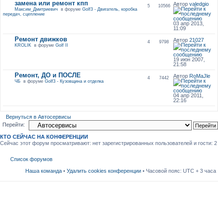
замена или ремонт кпп
Автор
valedgio
5
10566
Максим_Дмитриевич
в форуме
Golf3 - Двигатель, коробка
передач, сцепление
03 апр 2013,
11:09
Ремонт движков
Автор
21027
4
9798
KROLIK
в форуме
Golf II
19 июн 2007,
21:58
Ремонт, ДО и ПОСЛЕ
Автор
RoMaJle
4
7442
ЧБ
в форуме
Golf3 - Кузовщина и отделка
04 апр 2011,
22:16
Вернуться в Автосервисы
Перейти:
КТО СЕЙЧАС НА КОНФЕРЕНЦИИ
Сейчас этот форум просматривают: нет зарегистрированных пользователей и гости: 2
Список форумов
Наша команда
•
Удалить cookies конференции
• Часовой пояс: UTC + 3 часа