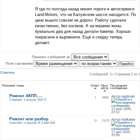
Я где-то полгода назад менял пороги в автосервисе
Land-Motors, что на Калужском шоссе находится. По
цене вышло совсем не дорого. Работу сделали
качественно, без косяков. А на машине жены
буквально два дня назад делали бампер. Хорошо
покрасили и выровняли. Ещё и скидку теперь
делают.
Показать сообщения за:
Поле сортировки
Ответить
Сообщений: 3 • Страница
1
из
1
Похожие темы
Ответ
Прос
Последнее
ы
мотр
сообщение
ы
Ремонт АКПП.....
Автор
egobrain
1
4868
Старикан
в форуме
Golf IV
13 июн 2008,
23:52
Ремонт или разбор
Автор
Ishikawa
11
13178
Leuschkin
в форуме
Я и мой Golf
17 дек 2009,
20:49