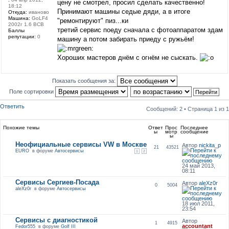
цену не смотрел, просил сделать качественно!
18:12
Принимают машины седые дяди, а в итоге
Откуда:
иваново
Машина:
GoLF4
"ремонтируют" пиз...ки
2002г 1.6 BCB
третий сервис поеду сначала с фотоаппаратом здам
Баллы
репутации:
0
машину а потом забирать приеду с ружьём!
Хороших мастеров днём с огнём не сыскать.
Показать сообщения за:
Поле сортировки
Ответить
Сообщений: 2 • Страница
1
из
1
Похожие темы
Ответ
Прос
Последнее
ы
мотр
сообщение
ы
Неофициальные сервисы VW в Москве
Автор
nickita_p
21
43521
EURO
в форуме
Автосервисы
1
2
24 май 2013,
08:11
Сервисы Сергиев-Посада
Автор
aleXz0r
0
5004
aleXz0r
в форуме
Автосервисы
18 июл 2011,
23:54
Сервисы с диагностикой
Автор
1
4915
accountant
Fedor555
в форуме
Golf III