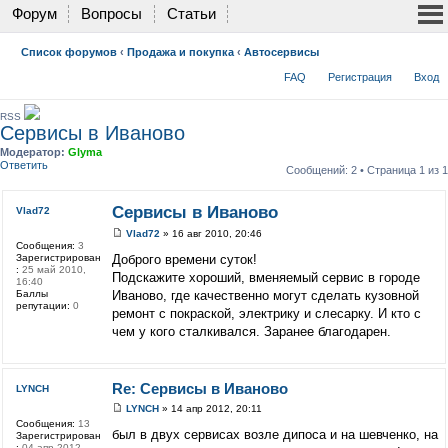
Форум
Вопросы
Статьи
Список форумов
‹
Продажа и покупка
‹
Автосервисы
FAQ
Регистрация
Вход
RSS
Сервисы в Иваново
Модератор:
Glyma
Ответить
Сообщений: 2 • Страница
1
из
1
Сервисы в Иваново
Vlad72
Vlad72
» 16 авг 2010, 20:46
Сообщения:
3
Зарегистрирован
Доброго времени суток!
:
25 май 2010,
Подскажите хороший, вменяемый сервис в городе
16:40
Баллы
Иваново, где качественно могут сделать кузовной
репутации:
0
ремонт с покраской, электрику и слесарку. И кто с
чем у кого сталкивался. Заранее благодарен.
Re: Сервисы в Иваново
LYNCH
LYNCH
» 14 апр 2012, 20:11
Сообщения:
13
был в двух сервисах возле дипоса и на шевченко, на
Зарегистрирован
:
04 апр 2012,