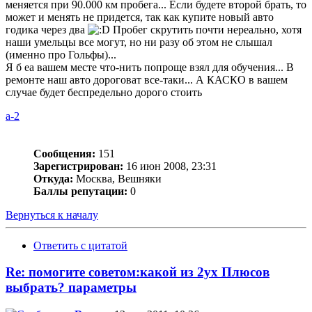
меняется при 90.000 км пробега... Если будете второй брать, то
может и менять не придется, так как купите новый авто
годика через два
Пробег скрутить почти нереально, хотя
наши умельцы все могут, но ни разу об этом не слышал
(именно про Гольфы)...
Я б еа вашем месте что-нить попроще взял для обучения... В
ремонте наш авто дороговат все-таки... А КАСКО в вашем
случае будет беспредельно дорого стоить
a-2
Сообщения:
151
Зарегистрирован:
16 июн 2008, 23:31
Откуда:
Москва, Вешняки
Баллы репутации:
0
Вернуться к началу
Ответить с цитатой
Re: помогите советом:какой из 2ух Плюсов
выбрать? параметры