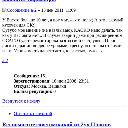
a-2
» 13 дек 2011, 11:09
У Вас-то больше 10 лет, а вот у мужа-то ноль:) А это лакомый
кусочек для СК:)
Сугубо мое мнение (не навязываю), КАСКО надо делать, так
как у Вас оыта нет... В случае аварии даже при расширенном
ОСАГО будете ремонтироваться за свой счет, увы... Плюс
риски царапин во дворе уродами, треснутогостекла от камня
и т.п. Угоняемость нашего авто, к счастью, нулевая
a-2
Сообщения:
151
Зарегистрирован:
16 июн 2008, 23:31
Откуда:
Москва, Вешняки
Баллы репутации:
0
Вернуться к началу
Ответить с цитатой
Re: помогите советом:какой из 2ух Плюсов