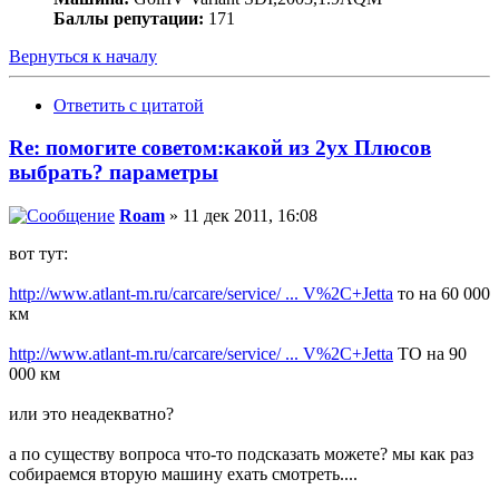
Баллы репутации:
171
Вернуться к началу
Ответить с цитатой
Re: помогите советом:какой из 2ух Плюсов
выбрать? параметры
Roam
» 11 дек 2011, 16:08
вот тут:
http://www.atlant-m.ru/carcare/service/ ... V%2C+Jetta
то на 60 000
км
http://www.atlant-m.ru/carcare/service/ ... V%2C+Jetta
ТО на 90
000 км
или это неадекватно?
а по существу вопроса что-то подсказать можете? мы как раз
собираемся вторую машину ехать смотреть....