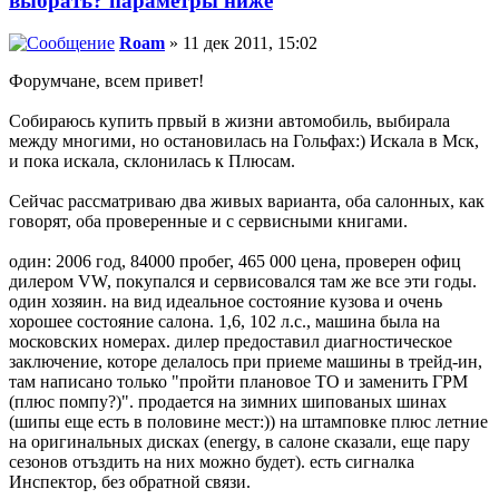
выбрать? параметры ниже
Roam
» 11 дек 2011, 15:02
Форумчане, всем привет!
Собираюсь купить првый в жизни автомобиль, выбирала
между многими, но остановилась на Гольфах:) Искала в Мск,
и пока искала, склонилась к Плюсам.
Сейчас рассматриваю два живых варианта, оба салонных, как
говорят, оба проверенные и с сервисными книгами.
один: 2006 год, 84000 пробег, 465 000 цена, проверен офиц
дилером VW, покупался и сервисовался там же все эти годы.
один хозяин. на вид идеальное состояние кузова и очень
хорошее состояние салона. 1,6, 102 л.с., машина была на
московских номерах. дилер предоставил диагностическое
заключение, которе делалось при приеме машины в трейд-ин,
там написано только "пройти плановое ТО и заменить ГРМ
(плюс помпу?)". продается на зимних шипованых шинах
(шипы еще есть в половине мест:)) на штамповке плюс летние
на оригинальных дисках (energy, в салоне сказали, еще пару
сезонов отъздить на них можно будет). есть сигналка
Инспектор, без обратной связи.