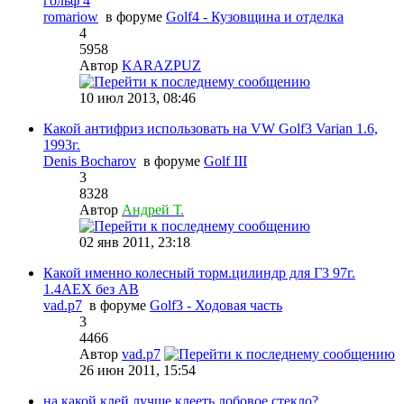
гольф 4
romariow
в форуме
Golf4 - Кузовщина и отделка
4
5958
Автор
KARAZPUZ
10 июл 2013, 08:46
Какой антифриз использовать на VW Golf3 Varian 1.6,
1993г.
Denis Bocharov
в форуме
Golf III
3
8328
Автор
Андрей Т.
02 янв 2011, 23:18
Какой именно колесный торм.цилиндр для Г3 97г.
1.4АЕХ без АВ
vad.p7
в форуме
Golf3 - Ходовая часть
3
4466
Автор
vad.p7
26 июн 2011, 15:54
на какой клей лучше клееть лобовое стекло?