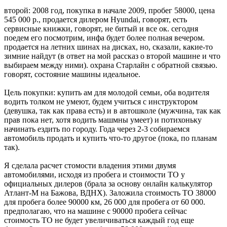
второй: 2008 год, покупка в начале 2009, пробег 58000, цена
545 000 р., продается дилером Hyundai, говорят, есть
сервисные книжки, говорят, не битый и все ок. сегодня
поедем его посмотрим, инфа будет более полная вечером.
продается на летних шинах на дисках, но, сказали, какие-то
зимние найдут (в ответ на мой рассказ о второй машине и что
выбираем между ними). охрана Старлайн с обратной связью.
говорят, состояние машины идеальное.
Цель покупки: купить ам для молодой семьи, оба водителя
водить толком не умеют, будем учиться с инструктором
(девушка, так как права есть) и в автошколе (мужчина, так как
прав пока нет, хотя водить машмны умеет) и потихоньку
начинать ездить по городу. Года через 2-3 собираемся
автомобиль продать и купить что-то другое (пока, по планам
так).
Я сделала расчет стомости владения этими двумя
автомобилями, исходя из пробега и стоимости ТО у
официальных дилеров (брала за основу онлайн калькулятор
Атлант-М на Бажова, ВДНХ). Заложила стоимость ТО 38000
для пробега более 90000 км, 26 000 для пробега от 60 000.
предполагаю, что на машине с 90000 пробега сейчас
стоимость ТО не будет увеличиваться каждый год еще