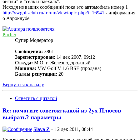
битый" и "сель и паехаль".
Исходя из ваших сообщений пока это автомобиль номер 1
http://vwgolf-club.ru/forum/viewtopic.php?t=16941
- информация
о Аэроклубе
Pucher
Супер Модератор
Сообщения:
3861
Зарегистрирован:
14 дек 2007, 09:12
Откуда:
М.О. г. Железнодорожный
Машина:
VW Golf V 1.6 BSE (продана)
Баллы репутации:
20
Вернуться к началу
Ответить с цитатой
Re: помогите советом:какой из 2ух Плюсов
выбрать? параметры
Slava Z
» 12 дек 2011, 08:44
Кроме экономических расчетов, надо ещё вживую посмотреть