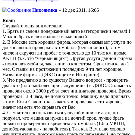
Никодимка
» 12 дек 2011, 16:06
Roam
Слушайте меня внимательно:
1. Брать из салона подержанный авто категорически нельзя!!!
Можно брать в автосалоне только новый.
2. В Москве есть хорошая фирма, которая оказывает услуги по
доскональной проверке автомобиля (бензинового), в том
числе и скручен ли пробег с точностью до 10 тыс км, кроме
АКПП (т.к. это "черный ящик"). Другая услуга данной фирмы
- поиск автомобиля, заказанного клиентом. Срок поиска до 1
мес. Отзывы на протяжении последних 9-ти лет хорошие.
Название фирмы - ДЭКС (ищите в Интернете).
3. Что предлагаю я по существу Вашего вопроса - проверить
два авто (или наиболее приглянувшийся) в ДЭКС. Стоимость
проверки около 3000 руб за счет инициатора проверки. Время
проверки - 3-4 часа, не помню точно. Машину надо пригнать
к ним. Если Салон отказывается в проверке - это хорошо,
значит им есть что скрывать от Вас.
4. Сам хотел воспользоваться услугой в поиске авто, но
подумал, что машинка нужна на долгий срок, лучше брать
новый и проверенный временем автомобиль (1,6 и МКПП,
допоборудование - на любителя). Так как Вам надо хорошо
научится ездить, поэтому надо брать подержанный, но только