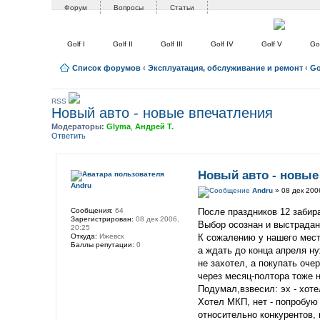
Форум
Вопросы
Статьи
Golf I
Golf II
Golf III
Golf IV
Golf V
Gol
Список форумов
‹
Эксплуатация, обслуживание и ремонт
‹
Go
RSS
Новый авто - новые впечатления
Модераторы:
Glyma
,
Андрей Т.
Ответить
Новый авто - новые
Andru
Andru
» 08 дек 200
Сообщения:
64
После праздников 12 забира
Зарегистрирован:
08 дек 2006,
Выбор осознан и выстрада
20:25
Откуда:
Ижевск
К сожалению у нашего мест
Баллы репутации:
0
а ждать до конца апреля н
не захотел, а покупать оч
через месяц-полтора тоже н
Подумал,взвесил: эх - хот
Хотел МКП, нет - попробую
относительно конкурентов, 