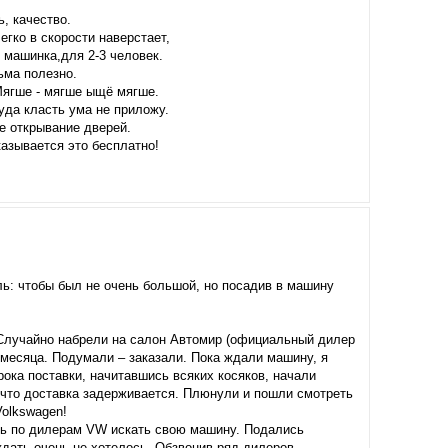
, качество.
егко в скорости наверстает,
я машинка,для 2-3 человек.
сьма полезно.
Мягше - мягше ыщё мягше.
уда класть ума не приложу.
ое открывание дверей.
казывается это бесплатно!
ль: чтобы был не очень большой, но посадив в машину
. Случайно набрели на салон Автомир (официальный дилер
 месяца. Подумали – заказали. Пока ждали машину, я
ока поставки, начитавшись всяких косяков, начали
 что доставка задерживается. Плюнули и пошли смотреть
Volkswagen!
сь по дилерам VW искать свою машину. Подались
ждать очень не хотелось. Обзвонив ряд дилеров