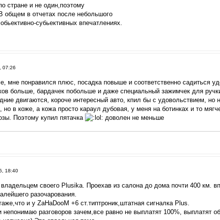
по стране и не один,поэтому
 общем в отчетах после небольшого
 обьективно-субьективных впечатлениях.
, 07:26
се, мне понравился плюс, посадка повыше и соответственно садиться уд
ков больше, бардачек побольше и даже специальный зажимчек для ручк
дние двигаются, короче интересный авто, кпил бы с удовольствием, но 
, но в коже, а кожа просто караул дубовая, у меня на ботинках и то мяг
розы. Поэтому купил пятачка
доволен не меньше
6, 18:40
владельцем своего Plusika. Проехав из салона до дома почти 400 км. в
малейшего разочарования.
аже,что и у ZaHaDooM +6 ст.типтроник,штатная сигналка Plus.
непонимаю разговоров зачем,все равно не выплатят 100%, выплатят о