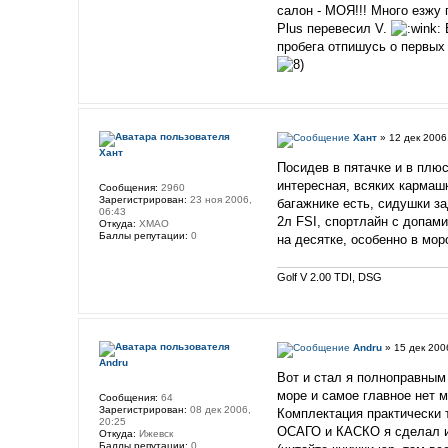
салон - МОЯ!!! Много езжу 
Plus перевесил V.
В
пробега отпишусь о первых
Хант
» 12 дек 2006
Хант
Посидев в пятачке и в плю
интересная, всяких кармаш
Сообщения:
2960
Зарегистрирован:
23 ноя 2006,
багажнике есть, сидушки за
06:43
2л FSI, спортлайн с допами
Откуда:
ХМАО
Баллы репутации:
0
на десятке, особенно в мо
Golf V 2.00 TDI, DSG
Andru
» 15 дек 200
Andru
Вот и стал я полноправным 
море и самое главное нет 
Сообщения:
64
Зарегистрирован:
08 дек 2006,
Комплектация практически т
20:25
ОСАГО и КАСКО я сделал и 
Откуда:
Ижевск
Баллы репутации:
0