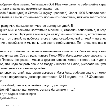
риобретен был именно Volkswagen Golf Plus уже само по себе крайне стра
 нами в качестве возможных вариантов.
da-3 (моя идея) и Citroen C4 (мужу нравился). Залог 1000 $ внесли все-т
а была в самой что-ни-на-есть полной комплектации, нежного золотисто
 праздники, большое количество выходных дней. В
тдыха мы не поехали, застряли в Москве, и, стараясь заполнить дни бе
ском шоссе. Паркуемся мы всегда на подземной стоянке, и, естественно
егал тот самый, не побоюсь этого слова, судьбоносный случай – мы впе
ние в совей жизни мы испытали около этой машины. Почти час она нас н
ерить устойчивость первого впечатления и поехали к ближайшему к нам
ледняя капля. Сев за руль нашего Пежо-406 я была даже разочарована т
с Плюсом (поправка – машина другого класса, более тяжелая, так и дол
я, что надо забрать аванс за мазду и внести за Плюс, рисовала на бум
роме цены и салонного дизайна.
дельных метаний, расторгли договор с Major Auto, забрали аванс с поте
ставки по условиям договора составлял 12-14 недель, т.е. 16-30 апреля.
н:
Sunset-Red, салон красный-антрацит. Доп.опции:
лений (ящички на потолке, сетки в багажнике и т.д.)
и для задних пассажиров
 динамиками