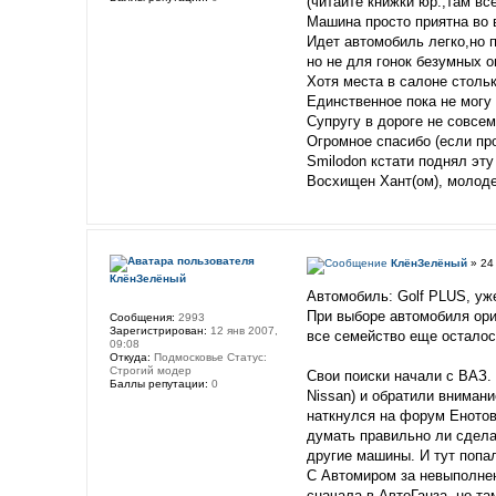
(читайте книжки юр.,там вс
Машина просто приятна во в
Идет автомобиль легко,но п
но не для гонок безумных о
Хотя места в салоне стольк
Единственное пока не могу
Супругу в дороге не совсем
Огромное спасибо (если про
Smilodon кстати поднял эту
Восхищен Хант(ом), молодец
КлёнЗелёный
» 24 
КлёнЗелёный
Автомобиль: Golf PLUS, уж
При выборе автомобиля ори
Сообщения:
2993
Зарегистрирован:
12 янв 2007,
все семейство еще осталось
09:08
Откуда:
Подмосковье Статус:
Строгий модер
Свои поиски начали с ВАЗ.
Баллы репутации:
0
Nissan) и обратили внимани
наткнулся на форум Енотов
думать правильно ли сдела
другие машины. И тут попал
С Автомиром за невыполнен
сначала в АвтоГанза, но т