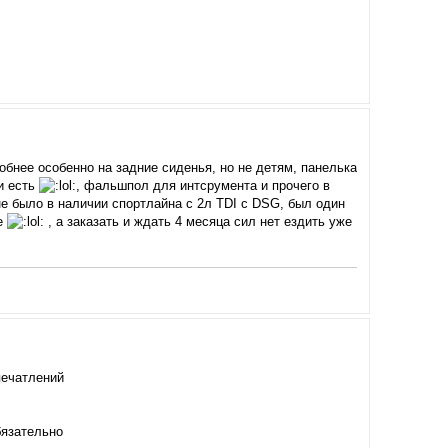
обнее особенно на задние сиденья, но не детям, панелька
и есть
, фальшпол для интсрумента и прочего в
не было в наличии спортлайна с 2л TDI с DSG, был один
че
, а заказать и ждать 4 месяца сил нет ездить уже
печатлений
бязательно