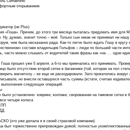
ль Climatronic
мфортным открыванием
икатор (не Plus)
я «Гоша». Причем, до этого три месяца пыталась придумать имя для Маз
. Ну, думаю, значит точно – моё. Только сын никак не принимал ни нашу
рум, чем была несказанно рада. Как-то легче было ждать Гошу в кругу
ественном» составе владельцев Гольфов – люди по большей части инте
сь, часто можно слышать от водителей такие фразы как «на …. одни идио
Гоша прошел уже 5 апреля, а 6-го мы примчались его принимать. Прове
цо было отсутствие второй сетки в багажнике (той, которая на пол стел
оверить магнитолу – ее еще не раскодировали. Зато прокатились вокруг 
писывали, но внесли оставшуюся часть суммы (кстати, считаю издевате
я выполнения следующих операций:
ы
не было установлено: коврики, колпаки, сворованная на таможне сетка в 
 все четыре колеса
АКПП
БДД
СКО (это уже делала я в своей страховой компании).
оша был торжественно препровожден домой, полностью укомплектованн