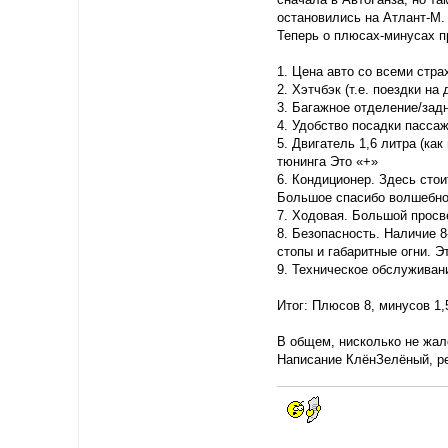
остановились на Атлант-М. 
Теперь о плюсах-минусах п
1. Цена авто со всеми стр
2. Хэтчбэк (т.е. поездки на
3. Багажное отделение/зад
4. Удобство посадки пасса
5. Двигатель 1,6 литра (ка
тюнинга Это «+»
6. Кондиционер. Здесь стои
Большое спасибо волшебной
7. Ходовая. Большой просве
8. Безопасность. Наличие 
стопы и габаритные огни. Э
9. Техническое обслуживани
Итог: Плюсов 8, минусов 1,
В общем, нисколько не жале
Написание КлёнЗелёный, ре