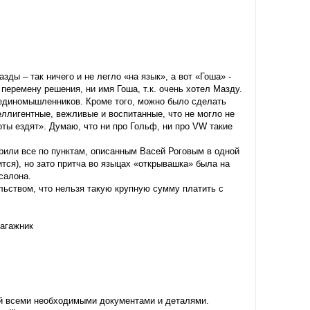
ды – так ничего и не легло «на язык», а вот «Гоша» -
 перемену решения, ни имя Гоша, т.к. очень хотел Мазду.
 единомышленников. Кроме того, можно было сделать
ллигентные, вежливые и воспитанные, что не могло не
ты ездят». Думаю, что ни про Гольф, ни про VW такие
рили все по пунктам, описанным Васей Роговым в одной
ится), но зато притча во языцах «открывашка» была на
салона.
льством, что нельзя такую крупную сумму платить с
багажник
ый всеми необходимыми документами и деталями.