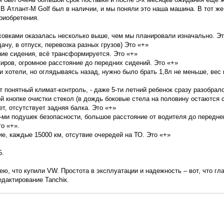
В Атлант-М Golf был в наличии, и мы поняли это наша машина. В тот же
риобретения.
аховками оказалась несколько выше, чем мы планировали изначально. Эт
 дачу, в отпуск, перевозка разных грузов) Это «+»
ние сидения, всё трансформируется. Это «+»
жиров, огромное расстояние до передних сидений. Это «+»
к и хотели, но оглядываясь назад, нужно было брать 1,8л не меньше, вес
т понятный климат-контроль, - даже 5-ти летний ребенок сразу разобрался
 кнопке очистки стекол (в дождь боковые стела на половину остаются с
т, отсутствует задняя балка. Это «+»
8-ми подушек безопасности, большое расстояние от водителя до передне
то «+».
е, каждые 15000 км, отсутвие очередей на ТО. Это «+»
5.
ю, что купили VW. Простота в эксплуатации и надежность – вот, что глав
дактирование Tanchiк.