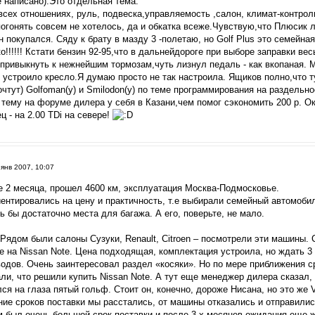
е написано).Это отдельная тема.
сех отношениях, руль, подвеска,управляемость ,салон, климат-контроль
огонять совсем не хотелось, да и обкатка всеже.Чувствую,что Плюсик л
н покупался. Сяду к брату в мазду 3 -полетаю, но Golf Plus это семейна
о!!!!!! Кстати бензин 92-95,что в дальнейдороге при выборе заправки ве
 привыкнуть к нежнейшим тормозам,чуть лизнул педаль - как вкопаная. 
 устроило кресло.Я думаю просто не так настроила. Ящиков полно,что т
чтут) Golfoman(у) и Smilodon(у) по теме программирования на раздельн
 тему на форуме дилера у себя в Казани,чем помог сэкономить 200 р. О
 - на 2.00 TDi на севере!
янв 2007, 10:07
е 2 месяца, прошел 4600 км, эксплуатация Москва-Подмосковье.
ентировались на цену и практичность, т.е выбирали семейный автомоби
 бы достаточно места для багажа. А его, поверьте, не мало.
 Рядом были салоны Сузуки, Renault, Citroen – посмотрели эти машины
е на Nissan Note. Цена подходящая, комплектация устроила, но ждать 3
одов. Очень заинтересовал раздел «косяки». Но по мере приближения ср
ли, что решили купить Nissan Note. А тут еще менеджер дилера сказал,
ся на глаза пятый гольф. Стоит он, конечно, дороже Нисана, но это же 
ие сроков поставки мы расстались, от машины отказались и отправили
ам был очень большой срок поставки и после 3-х месяцев ожидания еще 