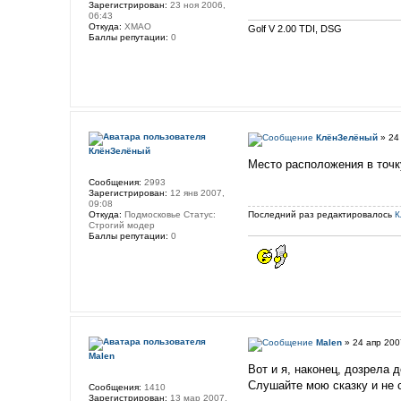
Зарегистрирован:
23 ноя 2006,
06:43
Откуда:
ХМАО
Golf V 2.00 TDI, DSG
Баллы репутации:
0
КлёнЗелёный
» 24 
КлёнЗелёный
Место расположения в точку
Сообщения:
2993
Зарегистрирован:
12 янв 2007,
09:08
Откуда:
Подмосковье Статус:
Последний раз редактировалось
К
Строгий модер
Баллы репутации:
0
Malen
» 24 апр 200
Malen
Вот и я, наконец, дозрела д
Слушайте мою сказку и не 
Сообщения:
1410
Зарегистрирован:
13 мар 2007,