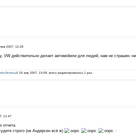
янв 2007, 12:28
, VW действительно делает автомобили для людей, нам не страшен -ни х
лёнЗелёный
24 апр 2007, 13:09, всего редактировалось 1 раз.
7, 12:47
о отчета.
судите строго (не Андерсен всё ж)
: