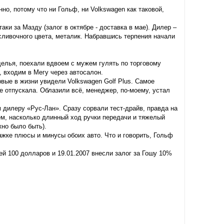
нно, потому что ни Гольф, ни Volkswagen как таковой,
аки за Мазду (залог в октябре - доставка в мае). Дилер –
-сливочного цвета, металик. Набравшись терпения начали
зделья, поехали вдвоем с мужем гулять по торговому
, входим в Мегу через автосалон.
рвые в жизни увидели Volkswagen Golf Plus. Самое
е отпускала. Облазили всё, менеджер, по-моему, устал
 дилеру «Рус-Лан». Сразу сорвали тест-драйв, правда на
ем, насколько длинный ход ручки передачи и тяжелый
жно было быть).
ажке плюсы и минусы обоих авто. Что и говорить, Гольф
рей 100 долларов и 19.01.2007 внесли залог за Гошу 10%