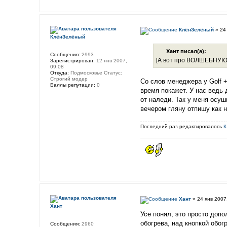
КлёнЗелёный
» 24 
КлёнЗелёный
Хант писал(а):
Сообщения:
2993
[А вот про ВОЛШЕБНУЮ
Зарегистрирован:
12 янв 2007,
09:08
Откуда:
Подмосковье Статус:
Строгий модер
Со слов менеджера у Golf +
Баллы репутации:
0
время покажет. У нас ведь 
от наледи. Так у меня осуш
вечером гляну отпишу ка
Последний раз редактировалось
К
Хант
» 24 янв 2007
Хант
Усе понял, это просто допо
обогрева, над кнопкой обог
Сообщения:
2960