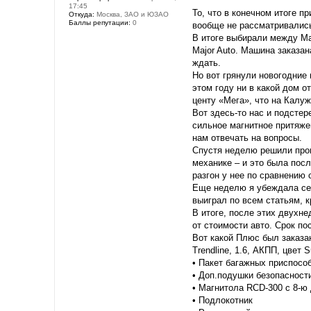
17:45
То, что в конечном итоге п
Откуда:
Москва, ЗАО и ЮЗАО
Баллы репутации:
0
вообще не рассматривались
В итоге выбирали между Maz
Major Auto. Машина заказан
ждать.
Но вот грянули новогодние
этом году ни в какой дом о
центу «Мега», что на Калуж
Вот здесь-то нас и подстер
сильное магнитное притяже
нам отвечать на вопросы.
Спустя неделю решили пров
механике – и это была пос
разгон у нее по сравнению 
Еще неделю я убеждала себ
выиграл по всем статьям, к
В итоге, после этих двухне
от стоимости авто. Срок по
Вот какой Плюс был заказа
Trendline, 1.6, АКПП, цвет 
• Пакет багажных приспособ
• Доп.подушки безопасност
• Магнитола RCD-300 с 8-ю
• Подлокотник