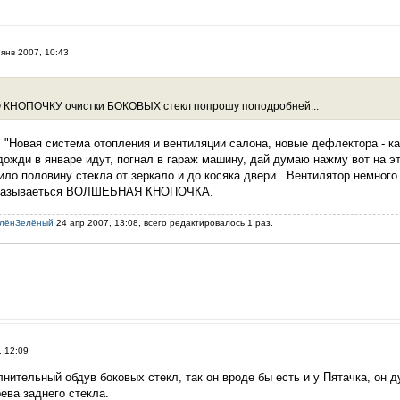
янв 2007, 10:43
 КНОПОЧКУ очистки БОКОВЫХ стекл попрошу поподробней...
 "Новая система отопления и вентиляции салона, новые дефлектора - как
дожди в январе идут, погнал в гараж машину, дай думаю нажму вот на эт
ило половину стекла от зеркало и до косяка двери . Вентилятор немног
к называеться ВОЛШЕБНАЯ КНОПОЧКА.
лёнЗелёный
24 апр 2007, 13:08, всего редактировалось 1 раз.
, 12:09
лнительный обдув боковых стекл, так он вроде бы есть и у Пятачка, он д
рева заднего стекла.