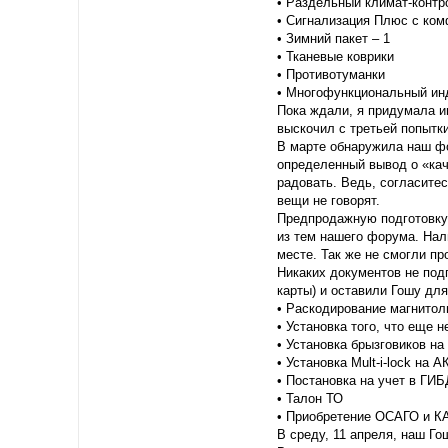
• Раздельный климат-контро
• Сигнализация Плюс с ко
• Зимний пакет – 1
• Тканевые коврики
• Противотуманки
• Многофункциональный инд
Пока ждали, я придумала им
выскочил с третьей попытки
В марте обнаружила наш фо
определенный вывод о «кач
радовать. Ведь, согласите
вещи не говорят.
Предпродажную подготовку 
из тем нашего форума. Нали
месте. Так же не смогли пр
Никаких документов не под
карты) и оставили Гошу дл
• Раскодирование магнитол
• Установка того, что еще 
• Установка брызговиков на
• Установка Mult-i-lock на 
• Постановка на учет в ГИ
• Талон ТО
• Приобретение ОСАГО и КА
В среду, 11 апреля, наш Г