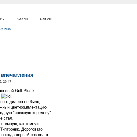
f VI
Golf VII
Golf VIII
lf Plus
 впечатления
6, 20:47
ю свой Golf Plusik.
н
ного дилера не было,
ужный цвет-комплектацию
ередную "снежную корелеву"
е стал.
ел темную,так темную.
 Типтроник. Дороговато
но когда первый раз сел в