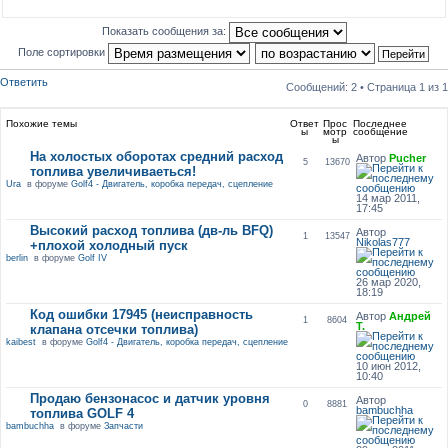
Показать сообщения за:
Поле сортировки
Ответить
Сообщений: 2 • Страница
1
из
1
Похожие темы
Ответ
Прос
Последнее
ы
мотр
сообщение
ы
На холостых оборотах средний расход
Автор
Pucher
5
13670
топлива увеличиваеться!
Ura
в форуме
Golf4 - Двигатель, коробка передач, сцепление
14 мар 2011,
17:45
Высокий расход топлива (дв-ль BFQ)
Автор
1
13547
Nikolas777
+плохой холодный пуск
berlin
в форуме
Golf IV
26 мар 2020,
18:19
Код ошибки 17945 (неисправность
Автор
Андрей
1
8604
Т.
клапана отсечки топлива)
kaibest
в форуме
Golf4 - Двигатель, коробка передач, сцепление
10 июн 2012,
10:40
Продаю бензонасос и датчик уровня
Автор
0
8881
bambuchha
топлива GOLF 4
bambuchha
в форуме
Запчасти