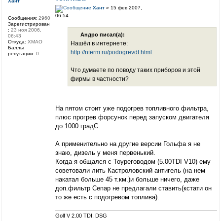
Хант
Хант
» 15 фев 2007,
06:54
Сообщения:
2960
Зарегистрирован
:
23 ноя 2006,
Андро писал(а):
06:43
Откуда:
ХМАО
Нашёл в интернете:
Баллы
http://nterm.ru/podogrevdt.html
репутации:
0
Что думаете по поводу таких приборов и этой
фирмы в частности?
На пятом стоит уже подогрев топливного фильтра,
плюс прогрев форсунок перед запуском двигателя
до 1000 градC.
А применительно на другие версии Гольфа я не
знаю, дизель у меня первенький.
Когда я общался с Тоуреговодом (5.00TDI V10) ему
советовали лить Кастроловский антигель (на нем
накатал больше 45 т.км.)и больше ничего, даже
доп.фильтр Сепар не предлагали ставить(кстати он
то же есть с подогревом топлива).
Golf V 2.00 TDI, DSG