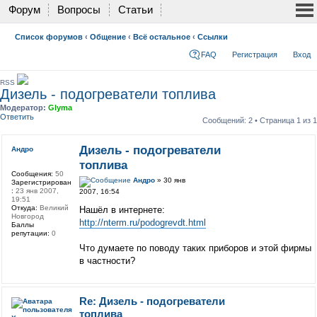
Форум
Вопросы
Статьи
Список форумов
‹
Общение
‹
Всё остальное
‹
Ссылки
FAQ
Регистрация
Вход
RSS
Дизель - подогреватели топлива
Модератор:
Glyma
Ответить
Сообщений: 2 • Страница
1
из
1
Дизель - подогреватели
Андро
топлива
Сообщения:
50
Андро
» 30 янв
Зарегистрирован
:
23 янв 2007,
2007, 16:54
19:51
Откуда:
Великий
Нашёл в интернете:
Новгород
http://nterm.ru/podogrevdt.html
Баллы
репутации:
0
Что думаете по поводу таких приборов и этой фирмы
в частности?
Re: Дизель - подогреватели
топлива