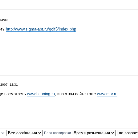
13:00
еть
http://www.sigma-abt.ru/golf5/index.php
 2007, 12:31
ще посмотреть
www.hituning.ru
, ина этом сайте тоже
www.msr.ru
 за:
Поле сортировки