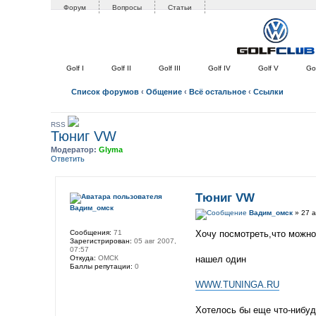
Форум
Вопросы
Статьи
Golf I
Golf II
Golf III
Golf IV
Golf V
Gol
Список форумов
‹
Общение
‹
Всё остальное
‹
Ссылки
RSS
Тюниг VW
Модератор:
Glyma
Ответить
Тюниг VW
Вадим_омск
Вадим_омск
» 27 а
Сообщения:
71
Хочу посмотреть,что можно 
Зарегистрирован:
05 авг 2007,
07:57
Откуда:
ОМСК
нашел один
Баллы репутации:
0
WWW.TUNINGA.RU
Хотелось бы еще что-нибудь