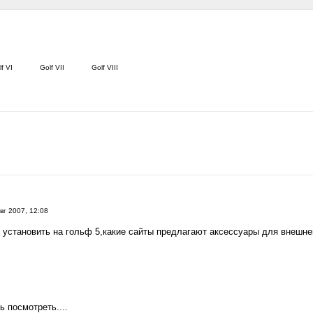
f VI
Golf VII
Golf VIII
вг 2007, 12:08
установить на гольф 5,какие сайты предлагают аксессуары для внешнего
 посмотреть....