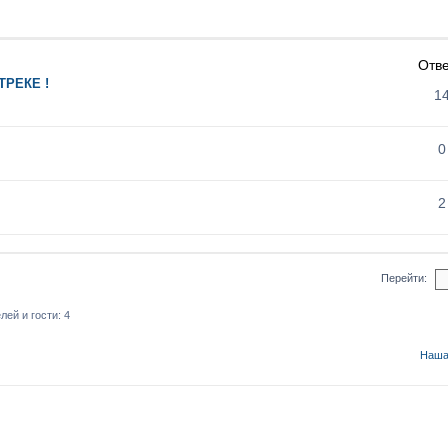
Отв
ТРЕКЕ !
1
0
2
Перейти:
ей и гости: 4
Наша