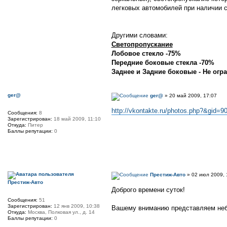
легковых автомобилей при наличии с
Другими словами:
Светопропускание
Лобовое стекло -75%
Передние боковые стекла -70%
Заднее и Задние боковые - Не огра
ger@
ger@
» 20 май 2009, 17:07
http://vkontakte.ru/photos.php?&gid=9
Сообщения:
8
Зарегистрирован:
18 май 2009, 11:10
Откуда:
Питер
Баллы репутации:
0
Престиж-Авто
» 02 июл 2009, 
Престиж-Авто
Доброго времени суток!
Сообщения:
51
Зарегистрирован:
12 янв 2009, 10:38
Вашему вниманию представляем небо
Откуда:
Москва, Полковая ул., д. 14
Баллы репутации:
0