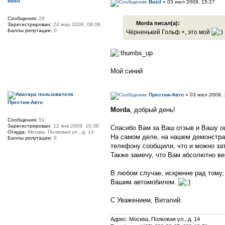
Basil
Basil
» 03 июл 2009, 15:27
Сообщения:
29
Morda писал(а):
Зарегистрирован:
24 мар 2008, 08:08
Баллы репутации:
0
Чёрненький Гольф +, это мой
Мой синий
Престиж-Авто
» 03 июл 2009, 
Престиж-Авто
Morda
, добрый день!
Сообщения:
51
Зарегистрирован:
12 янв 2009, 10:38
Спасибо Вам за Ваш отзыв и Вашу о
Откуда:
Москва, Полковая ул., д. 14
На самом деле, на нашем демонстрац
Баллы репутации:
0
телефону сообщили, что и можно зат
Также замечу, что Вам абсолютно вер
В любом случае, искренне рад тому,
Вашим автомобилем.
С Уважением, Виталий.
Адрес: Москва, Полковая ул., д. 14