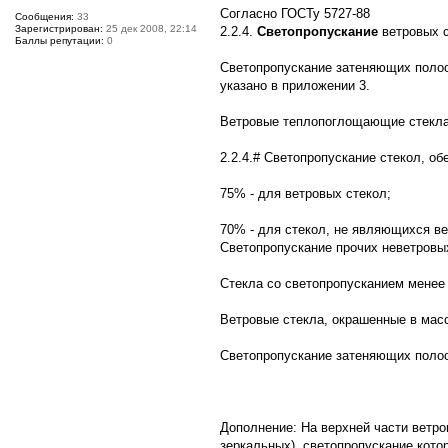
Согласно ГОСТу 5727-88
Сообщения:
33
Зарегистрирован:
25 дек 2008, 22:14
2.2.4.
Светопропускание
ветровых с
Баллы репутации:
0
Светопропускание затеняющих полос
указано в приложении 3.
Ветровые теплопоглощающие стекла н
2.2.4.# Светопропускание стекол, о
75% - для ветровых стекол;
70% - для стекол, не являющихся в
Светопропускание прочих неветровых
Стекла со светопропусканием менее
Ветровые стекла, окрашенные в масс
Светопропускание затеняющих полос
Дополнение: На верхней части ветро
зеркальных), светопропускание кото