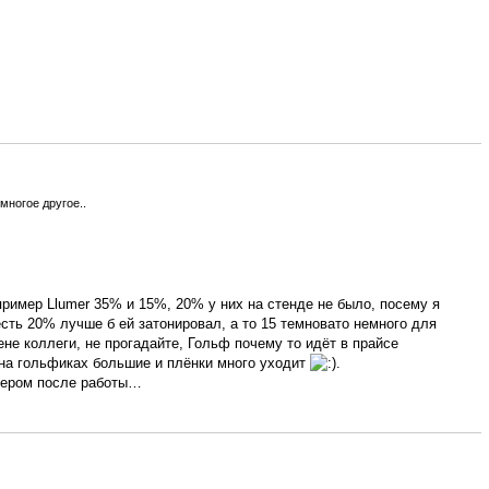
многое другое..
ример Llumer 35% и 15%, 20% у них на стенде не было, посему я
 есть 20% лучше б ей затонировал, а то 15 темновато немного для
не коллеги, не прогадайте, Гольф почему то идёт в прайсе
а на гольфиках большие и плёнки много уходит
.
ечером после работы…