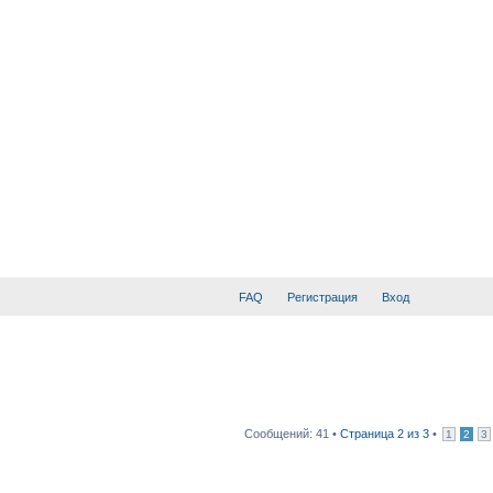
FAQ
Регистрация
Вход
Сообщений: 41 •
Страница
2
из
3
•
1
2
3