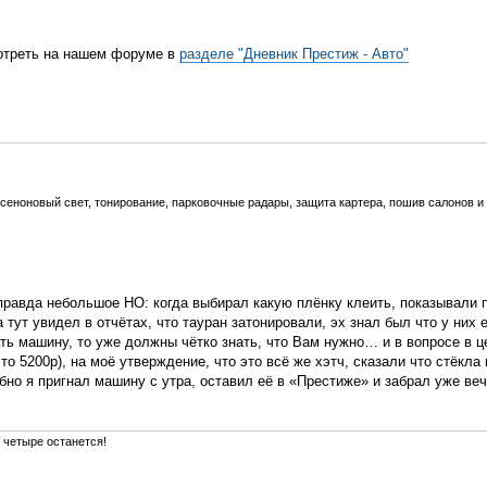
отреть на нашем форуме в
разделе "Дневник Престиж - Авто"
ксеноновый свет, тонирование, парковочные радары, защита картера, пошив салонов и 
правда небольшое НО: когда выбирал какую плёнку клеить, показывали п
а тут увидел в отчётах, что тауран затонировали, эх знал был что у них
ть машину, то уже должны чётко знать, что Вам нужно… и в вопросе в це
то 5200р), на моё утверждение, что это всё же хэтч, сказали что стёкл
обно я пригнал машину с утра, оставил её в «Престиже» и забрал уже в
 четыре останется!