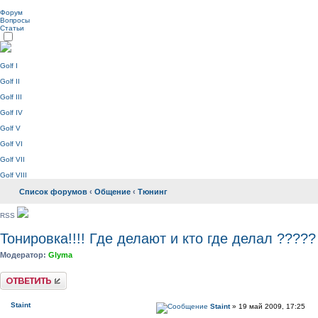
Форум
Вопросы
Статьи
Golf I
Golf II
Golf III
Golf IV
Golf V
Golf VI
Golf VII
Golf VIII
Список форумов
‹
Общение
‹
Тюнинг
RSS
Тонировка!!!! Где делают и кто где делал ?????
Модератор:
Glyma
Ответить
Staint
Staint
» 19 май 2009, 17:25