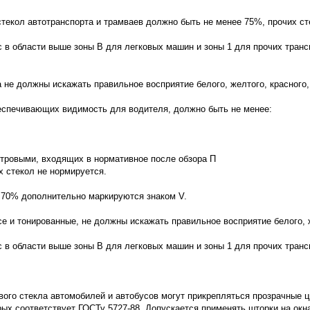
текол автотранспорта и трамваев должно быть не менее 75%, прочих сте
 в области выше зоны В для легковых машин и зоны 1 для прочих транс
е должны искажать правильное восприятие белого, желтого, красного, 
беспечивающих видимость для водителя, должно быть не менее:
етровыми, входящих в нормативное после обзора П
 стекол не нормируется.
 70% дополнительно маркируются знаком V.
е и тонированные, не должны искажать правильное восприятие белого, же
 в области выше зоны В для легковых машин и зоны 1 для прочих транс
вого стекла автомобилей и автобусов могут прикрепляться прозрачные 
рых соответствует ГОСТу 5727-88. Допускается применять шторки на окна