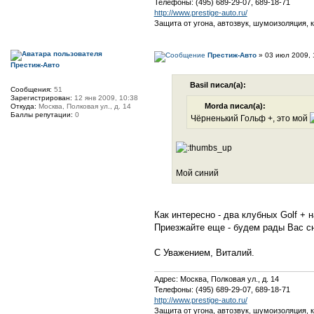
Телефоны: (495) 689-29-07, 689-18-71
http://www.prestige-auto.ru/
Защита от угона, автозвук, шумоизоляция, 
Престиж-Авто
» 03 июл 2009, 
Престиж-Авто
Basil писал(а):
Сообщения:
51
Зарегистрирован:
12 янв 2009, 10:38
Morda писал(а):
Откуда:
Москва, Полковая ул., д. 14
Баллы репутации:
0
Чёрненький Гольф +, это мой
Мой синий
Как интересно - два клубных Golf + 
Приезжайте еще - будем рады Вас с
С Уважением, Виталий.
Адрес: Москва, Полковая ул., д. 14
Телефоны: (495) 689-29-07, 689-18-71
http://www.prestige-auto.ru/
Защита от угона, автозвук, шумоизоляция, 