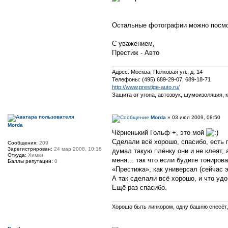
Остальные фотографии можно посм
С уважением,
Престиж - Авто
Адрес: Москва, Полковая ул., д. 14
Телефоны: (495) 689-29-07, 689-18-71
http://www.prestige-auto.ru/
Защита от угона, автозвук, шумоизоляция, 
Morda
» 03 июл 2009, 08:50
Morda
Чёрненький Гольф +, это мой
Сделали всё хорошо, спасибо, есть 
Сообщения:
209
Зарегистрирован:
24 мар 2008, 10:16
думал такую плёнку они и не клеят, 
Откуда:
Химки
меня… так что если будите тонирова
Баллы репутации:
0
«Престижа», как универсал (сейчас э
А так сделали всё хорошо, и что уд
Ещё раз спасибо.
Хорошо быть линкором, одну башню снесёт,