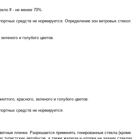
кло # - не менее 70%.
портных средств не нормируется. Определение зон ветровых стекол
зеленого и голубого цветов.
лтого, красного, зеленого и голубого цветов.
портных средств не нормируется.
цветные пленки. Разрешается применять тонированные стекла (кроме
х туристских автобусов, а также жалюзи и шторки на задних стеклах