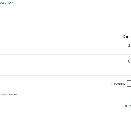
Отв
1
0
Перейти:
ей и гости: 3
Наша