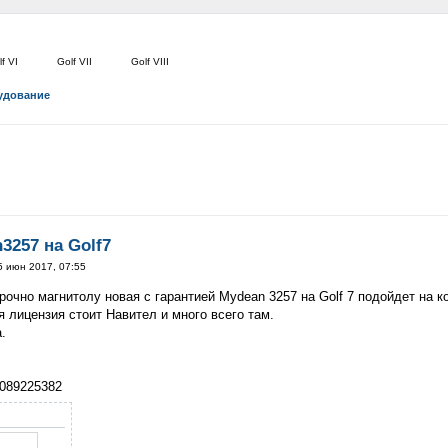
f VI
Golf VII
Golf VIII
удование
257 на Golf7
5 июн 2017, 07:55
очно магнитолу новая с гарантией Mydean 3257 на Golf 7 подойдет на ко
 лицензия стоит Навител и много всего там.
.
9089225382