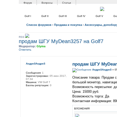
Форум
Вопросы
Статьи
Golf I
Golf II
Golf III
Golf IV
Golf V
Gol
Список форумов
‹
Продажа и покупка
‹
Аксессуары, допобор
RSS
продам ШГУ MyDean3257 на Golf7
Модератор:
Glyma
Ответить
продам ШГУ MyDean3
АндрейАндрей
АндрейАндрей
» 0
Сообщения:
1
Зарегистрирован:
05 июн 2017,
Описание товара: Продам ср
07:34
большой монитор, навигация
Машина:
VW Golf 7
Баллы репутации:
0
Возможность пересылки: да
Цена: 15000 руб.
Возможность торга: Да
Контактная информация: 8
ВЛОЖЕНИЯ