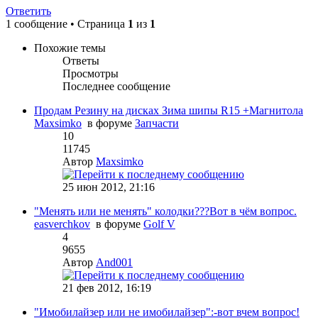
Ответить
1 сообщение • Страница
1
из
1
Похожие темы
Ответы
Просмотры
Последнее сообщение
Продам Резину на дисках Зима шипы R15 +Магнитола
Maxsimko
в форуме
Запчасти
10
11745
Автор
Maxsimko
25 июн 2012, 21:16
"Менять или не менять" колодки???Вот в чём вопрос.
easverchkov
в форуме
Golf V
4
9655
Автор
And001
21 фев 2012, 16:19
"Имобилайзер или не имобилайзер":-вот вчем вопрос!