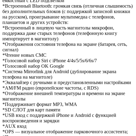
ёмкостный с LED подсветкой
*Встроенный Bluetooth: громкая связь (отличная слышимость)
без дополнительных блоков (c поддержкой записной книжки
на русском), проигрывание мультимедиа с телефонов,
планшетов и других устройств:
*Встроенный в лицевую часть магнитолы микрофон,
поддержка даже старых телефонов (телефонную книгу
импортирует в магнитолу)
*Отображения состояния телефона на экране (батарея, сеть,
сигнал)
*Чтение новых СМС
*Голосовой набор Siri с iPhone 4/4s/5/5s/6/6s/7
*Голосовой набор OK Google
*Система Mirrorlink для Android (дублирование экрана
телефона на магнитоле)
*Эквалайзер с ручными и предустановленными настройками
*AM/FM радио (европейские частоты, с RDS)
*Отображение внешней температуры и времени на экране
магнитолы
*Поддерживает формат MP3, WMA
*SD СЛОТ для карт памяти
*USB вход с поддержкой iPhone и Android с функцией
воспроизведения и зарядки
*AUX вход
*OPS — визуальное отображение парковочного ассистента;