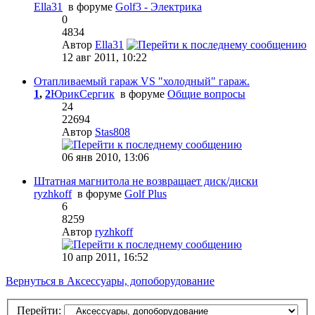
Ella31
в форуме
Golf3 - Электрика
0
4834
Автор
Ella31
12 авг 2011, 10:22
Отапливаемый гараж VS "холодный" гараж.
1
,
2
ЮрикСергик
в форуме
Общие вопросы
24
22694
Автор
Stas808
06 янв 2010, 13:06
Штатная магнитола не возвращает диск/диски
ryzhkoff
в форуме
Golf Plus
6
8259
Автор
ryzhkoff
10 апр 2011, 16:52
Вернуться в Аксессуары, допоборудование
Перейти: