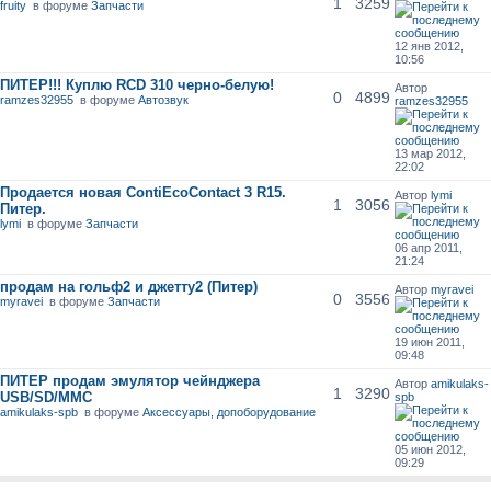
1
3259
fruity
в форуме
Запчасти
12 янв 2012,
10:56
ПИТЕР!!! Куплю RCD 310 черно-белую!
Автор
0
4899
ramzes32955
в форуме
Автозвук
ramzes32955
13 мар 2012,
22:02
Продается новая ContiEcoContact 3 R15.
Автор
lymi
1
3056
Питер.
lymi
в форуме
Запчасти
06 апр 2011,
21:24
продам на гольф2 и джетту2 (Питер)
Автор
myravei
0
3556
myravei
в форуме
Запчасти
19 июн 2011,
09:48
ПИТЕР продам эмулятор чейнджера
Автор
amikulaks-
1
3290
USB/SD/MMC
spb
amikulaks-spb
в форуме
Аксессуары, допоборудование
05 июн 2012,
09:29