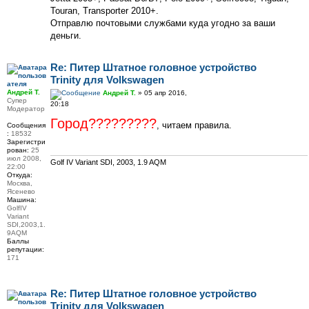
Touran, Transporter 2010+.
Отправлю почтовыми службами куда угодно за ваши
деньги.
Re: Питер Штатное головное устройство
Trinity для Volkswagen
Андрей Т.
Андрей Т.
» 05 апр 2016,
Супер
20:18
Модератор
Город?????????
, читаем правила.
Сообщения
:
18532
Зарегистри
рован:
25
июл 2008,
Golf IV Variant SDI, 2003, 1.9 AQM
22:00
Откуда:
Москва,
Ясенево
Машина:
GolfIV
Variant
SDI,2003,1.
9AQM
Баллы
репутации:
171
Re: Питер Штатное головное устройство
Trinity для Volkswagen