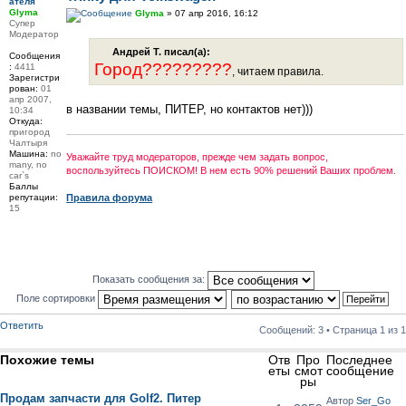
Glyma
Glyma
» 07 апр 2016, 16:12
Супер
Модератор
Андрей Т. писал(а):
Сообщения
Город?????????
:
4411
, читаем правила.
Зарегистри
рован:
01
апр 2007,
в названии темы, ПИТЕР, но контактов нет)))
10:34
Откуда:
пригород
Чалтыря
Машина:
no
Уважайте труд модераторов, прежде чем задать вопрос,
many, no
воспользуйтесь ПОИСКОМ! В нем есть 90% решений Ваших проблем.
car`s
Баллы
репутации:
Правила форума
15
Показать сообщения за:
Поле сортировки
Ответить
Сообщений: 3 • Страница
1
из
1
Похожие темы
Отв
Про
Последнее
еты
смот
сообщение
ры
Продам запчасти для Golf2. Питер
Автор
Ser_Go