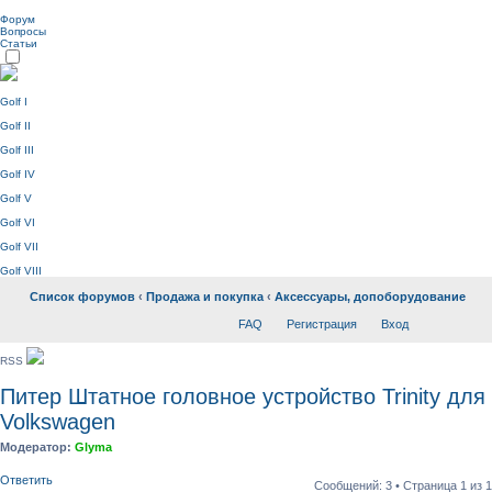
Форум
Вопросы
Статьи
Golf I
Golf II
Golf III
Golf IV
Golf V
Golf VI
Golf VII
Golf VIII
Список форумов
‹
Продажа и покупка
‹
Аксессуары, допоборудование
FAQ
Регистрация
Вход
RSS
Питер Штатное головное устройство Trinity для
Volkswagen
Модератор:
Glyma
Ответить
Сообщений: 3 • Страница
1
из
1