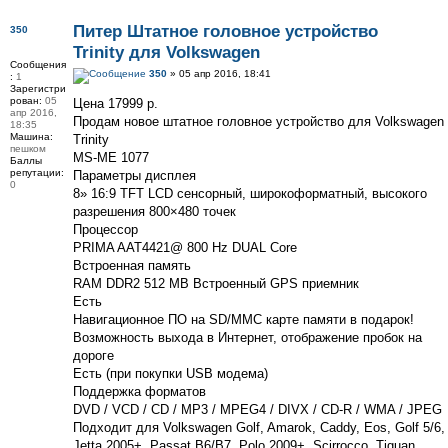
Питер Штатное головное устройство
350
Trinity для Volkswagen
Сообщения
350
» 05 апр 2016, 18:41
:
1
Зарегистри
рован:
05
Цена 17999 р.
апр 2016,
Продам новое штатное головное устройство для Volkswagen
18:35
Машина:
Trinity
пешком
MS-ME 1077
Баллы
репутации:
Параметры дисплея
0
8» 16:9 TFT LCD сенсорный, широкоформатный, высокого
разрешения 800×480 точек
Процессор
PRIMA AAT4421@ 800 Hz DUAL Core
Встроенная память
RAM DDR2 512 MB Встроенный GPS приемник
Есть
Навигационное ПО на SD/MMC карте памяти в подарок!
Возможность выхода в Интернет, отображение пробок на
дороге
Есть (при покупки USB модема)
Поддержка форматов
DVD / VCD / CD / MP3 / MPEG4 / DIVX / CD-R / WMA / JPEG
Подходит для Volkswagen Golf, Amarok, Caddy, Eos, Golf 5/6,
Jetta 2005+, Passat B6/B7, Polo 2009+, Scirrocco, Tiguan,