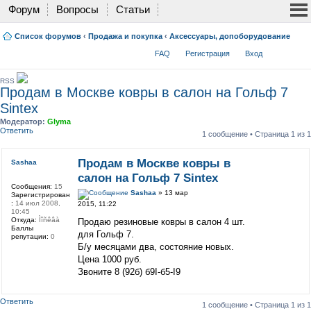
Форум
Вопросы
Статьи
Список форумов
‹
Продажа и покупка
‹
Аксессуары, допоборудование
FAQ
Регистрация
Вход
RSS
Продам в Москве ковры в салон на Гольф 7
Sintex
Модератор:
Glyma
Ответить
1 сообщение • Страница
1
из
1
Продам в Москве ковры в
Sashaa
салон на Гольф 7 Sintex
Сообщения:
15
Sashaa
» 13 мар
Зарегистрирован
:
14 июл 2008,
2015, 11:22
10:45
Откуда:
Ìîñêâà
Продаю резиновые ковры в салон 4 шт.
Баллы
для Гольф 7.
репутации:
0
Б/у месяцами два, состояние новых.
Цена 1000 руб.
Звоните 8 (92б) б9I-б5-I9
Ответить
1 сообщение • Страница
1
из
1