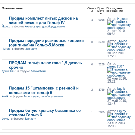
Похожие темы
Ответ
Прос
Последнее
ы
мотр
сообщение
ы
Продам комплект литых дисков на
Автор
Йозеф
4
9015
зимней резине для Гольф IV
Йозеф
в форуме
Аксессуары, допоборудование
21 окт 2010,
09:34
Продам передние резиновые коврики
Автор
_Мила
0
6479
(оригинал)на Гольф-5.Москв
_Мила
в форуме
Запчасти
30 ноя 2010,
17:29
ПРОДАМ гольф плюс гоал 1,9 дизель
Автор
0
5258
Денис1307
срочно
Денис1307
в форуме
Автомобили
02 мар 2016,
13:21
Продам 15 "штамповки с резиной и
Автор
kuzik
2
3766
колпаками от гольф 6
kuzik
в форуме
Аксессуары, допоборудование
27 май 2010,
13:46
Продам битую крышку багажника со
Автор
Lexey
1
2885
стеклом Гольф 6
Lexey
в форуме
Запчасти
23 янв 2014,
15:08