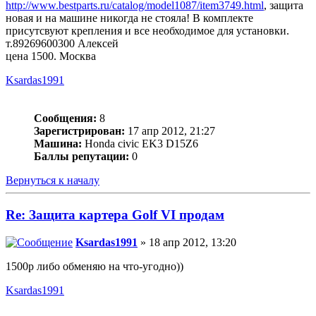
http://www.bestparts.ru/catalog/model1087/item3749.html
, защита
новая и на машине никогда не стояла! В комплекте
присутсвуют крепления и все необходимое для установки.
т.89269600300 Алексей
цена 1500. Москва
Ksardas1991
Сообщения:
8
Зарегистрирован:
17 апр 2012, 21:27
Машина:
Honda civic EK3 D15Z6
Баллы репутации:
0
Вернуться к началу
Re: Защита картера Golf VI продам
Ksardas1991
» 18 апр 2012, 13:20
1500р либо обменяю на что-угодно))
Ksardas1991