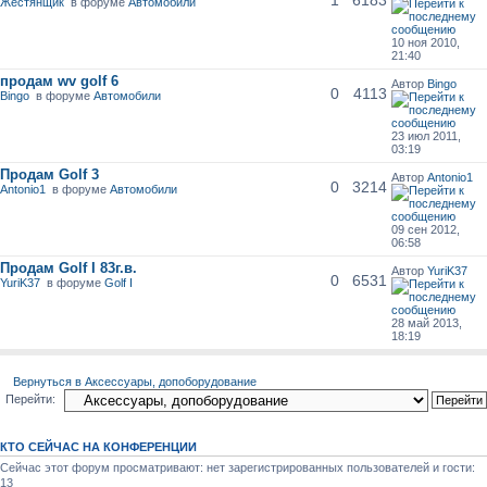
1
6183
Жестянщик
в форуме
Автомобили
10 ноя 2010,
21:40
продам wv golf 6
Автор
Bingo
0
4113
Bingo
в форуме
Автомобили
23 июл 2011,
03:19
Продам Golf 3
Автор
Antonio1
0
3214
Antonio1
в форуме
Автомобили
09 сен 2012,
06:58
Продам Golf I 83г.в.
Автор
YuriK37
0
6531
YuriK37
в форуме
Golf I
28 май 2013,
18:19
Вернуться в Аксессуары, допоборудование
Перейти:
КТО СЕЙЧАС НА КОНФЕРЕНЦИИ
Сейчас этот форум просматривают: нет зарегистрированных пользователей и гости:
13