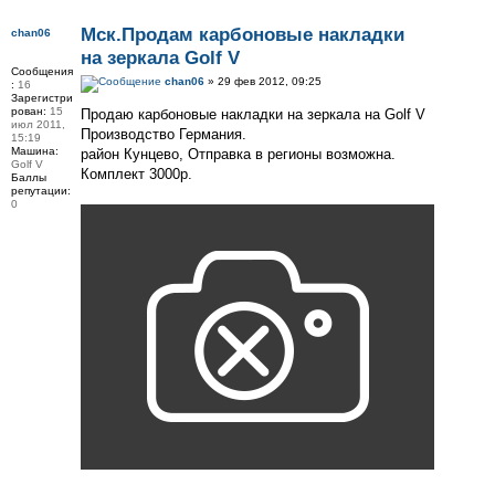
Мск.Продам карбоновые накладки
chan06
на зеркала Golf V
Сообщения
chan06
» 29 фев 2012, 09:25
:
16
Зарегистри
рован:
15
Продаю карбоновые накладки на зеркала на Golf V
июл 2011,
Производство Германия.
15:19
Машина:
район Кунцево, Отправка в регионы возможна.
Golf V
Комплект 3000р.
Баллы
репутации:
0