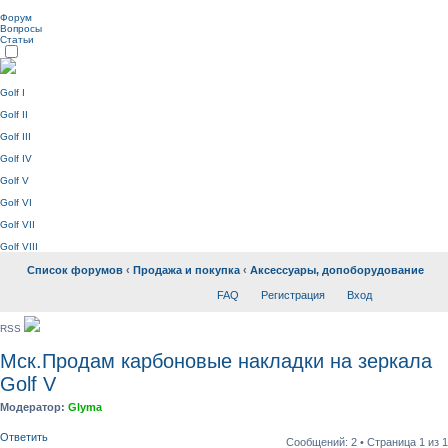
Форум
Вопросы
Статьи
Golf I
Golf II
Golf III
Golf IV
Golf V
Golf VI
Golf VII
Golf VIII
Список форумов
‹
Продажа и покупка
‹
Аксессуары, допоборудование
FAQ
Регистрация
Вход
RSS
Мск.Продам карбоновые накладки на зеркала
Golf V
Модератор:
Glyma
Ответить
Сообщений: 2 • Страница
1
из
1