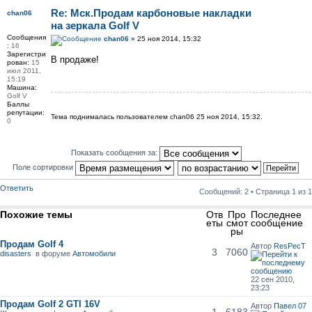
Re: Мск.Продам карбоновые накладки
chan06
на зеркала Golf V
Сообщения
chan06
» 25 ноя 2014, 15:32
:
16
Зарегистри
В продаже!
рован:
15
июл 2011,
15:19
Машина:
Golf V
Баллы
репутации:
Тема поднималась пользователем chan06 25 ноя 2014, 15:32.
0
Показать сообщения за:
Поле сортировки
Ответить
Сообщений: 2 • Страница
1
из
1
Похожие темы
Отв
Про
Последнее
еты
смот
сообщение
ры
Продам Golf 4
Автор
ResPecT
3
7060
disasters
в форуме
Автомобили
22 сен 2010,
23:23
Продам Golf 2 GTI 16V
Автор
Павел 07