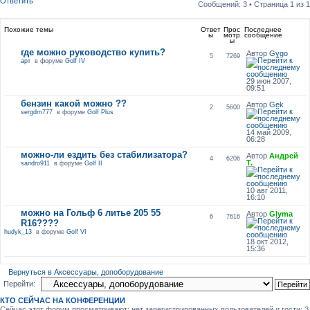
Ответить
Сообщений: 3 • Страница
1
из
1
Похожие темы
Ответ
Прос
Последнее
ы
мотр
сообщение
ы
где можно руководство купить?
Автор
Gygo
5
7269
арт
в форуме
Golf IV
29 июн 2007,
09:51
бензин какой можно ??
Автор
Gek
2
5600
sergdm777
в форуме
Golf Plus
14 май 2009,
06:28
можно-ли ездить без стабилизатора?
Автор
Андрей
4
6206
Т.
sandro911
в форуме
Golf II
10 авг 2011,
16:10
можно на Гольф 6 литье 205 55
Автор
Glyma
6
7616
R16????
hudyk_13
в форуме
Golf VI
18 окт 2012,
15:36
Вернуться в Аксессуары, допоборудование
Перейти:
КТО СЕЙЧАС НА КОНФЕРЕНЦИИ
Сейчас этот форум просматривают: нет зарегистрированных пользователей и гости: 3