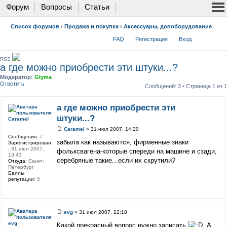
Форум
Вопросы
Статьи
Список форумов
‹
Продажа и покупка
‹
Аксессуары, допоборудование
FAQ
Регистрация
Вход
RSS
а где можно приобрести эти штуки...?
Модератор:
Glyma
Ответить
Сообщений: 3 • Страница
1
из
1
а где можно приобрести эти
штуки...?
Caramel
Caramel
» 31 июл 2007, 14:20
Сообщения:
7
забыла как называются, фирменные знаки
Зарегистрирован
:
31 июл 2007,
фольксвагена-которые спереди на машине и сзади,
13:43
серебряные такие...если их скрутили?
Откуда:
Санкт-
Петербург
Баллы
репутации:
0
evg
» 31 июл 2007, 22:18
evg
Какой прекрасный вопрос,нужно записать
.А