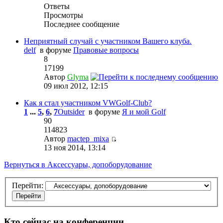
Ответы
Просмотры
Последнее сообщение
Неприятный случай с участником Вашего клуба.
delf
в форуме
Правовые вопросы
8
17199
Автор
Glyma
09 июл 2012, 12:15
Как я стал участником VWGolf-Club?
1
...
5
,
6
,
7
Outsider
в форуме
Я и мой Golf
90
114823
Автор
mactep_mixa
13 ноя 2014, 13:14
Вернуться в Аксессуары, допоборудование
Перейти:
Кто сейчас на конференции