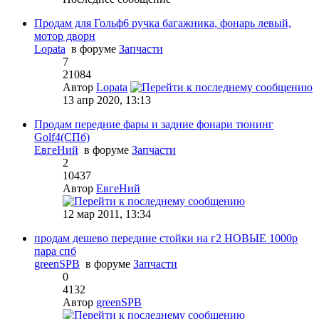
Продам для Гольф6 ручка багажника, фонарь левый,
мотор дворн
Lopata
в форуме
Запчасти
7
21084
Автор
Lopata
13 апр 2020, 13:13
Продам передние фары и задние фонари тюнинг
Golf4(СПб)
EвгeHий
в форуме
Запчасти
2
10437
Автор
EвгeHий
12 мар 2011, 13:34
продам дешево передние стойки на г2 НОВЫЕ 1000р
пара спб
greenSPB
в форуме
Запчасти
0
4132
Автор
greenSPB