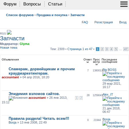
Форум
Вопросы
Статьи
Список форумов
‹
Продажа и покупка
‹
Запчасти
FAQ
Регистрация
Вход
RSS
Запчасти
Модератор:
Glyma
Новая тема
Тем: 2309 •
Страница
1
из
47
•
...
1
2
3
4
5
47
Объявления
Ответ
Прос
Последнее
ы
мотр
сообщение
ы
Спамерам, дорвейщикам и прочим
Big BOSS
7
1380019
краудмаркетингерам.
accountant
» 04 апр 2016, 18:20
29 мар 2021,
16:17
Эпидемия взломов сайтов.
Alex_IT
28
1259048
accountant
» 26 янв 2013,
1
2
15:12
21 дек 2018,
06:47
Правила раздела! Читать всем!!!
Bosja
0
21944
Bosja
» 13 янв 2008, 22:49