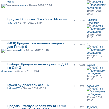
5000
tratata
» 19 июн 2018, 20:14
19 июн 2018,
20:14
Продам Digifiz на Г2 в сборе. Мск/обл
Ефимов
2
14392
Vlad_se
» 27 окт 2011, 18:49
Владимир
06 июн 2018,
12:30
(МСК) Продам текстильные коврики
ATF
9
10312
для Гольф 6
ATF
» 06 ноя 2012, 18:46
15 апр 2018,
22:10
Выборг. Продам остатки кузова и ДВС
vavilon
6
10632
на Golf 3
demonized
» 02 июл 2013, 13:48
14 апр 2018,
22:34
нужен бу дроссель аее 1.6 .
kaktus007
1
6388
kaktus007
» 08 фев 2018, 00:26
12 фев 2018,
17:35
Продаю штатную голову VW RCD 300
5440000
1
5641