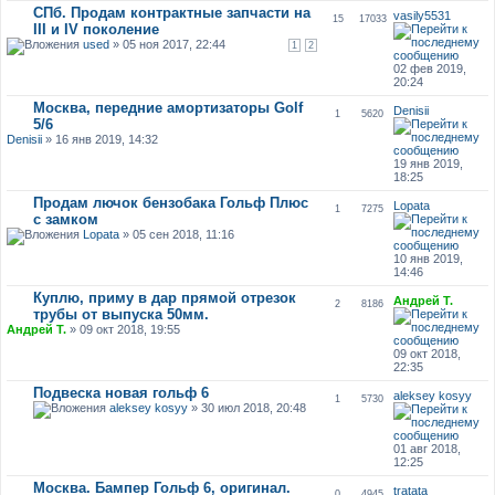
СПб. Продам контрактные запчасти на
vasily5531
15
17033
III и IV поколение
used
» 05 ноя 2017, 22:44
1
2
02 фев 2019,
20:24
Москва, передние амортизаторы Golf
Denisii
1
5620
5/6
Denisii
» 16 янв 2019, 14:32
19 янв 2019,
18:25
Продам лючок бензобака Гольф Плюс
Lopata
1
7275
с замком
Lopata
» 05 сен 2018, 11:16
10 янв 2019,
14:46
Куплю, приму в дар прямой отрезок
Андрей Т.
2
8186
трубы от выпуска 50мм.
Андрей Т.
» 09 окт 2018, 19:55
09 окт 2018,
22:35
Подвеска новая гольф 6
aleksey kosyy
1
5730
aleksey kosyy
» 30 июл 2018, 20:48
01 авг 2018,
12:25
Москва. Бампер Гольф 6, оригинал.
tratata
0
4945