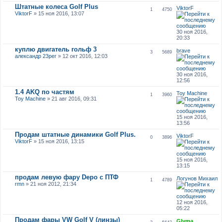
Штатные колеса Golf Plus
ViktorF
1
4750
ViktorF
» 15 ноя 2016, 13:07
30 ноя 2016,
20:33
куплю двигатель гольф 3
brave
3
5689
александр 23рег
» 12 окт 2016, 12:03
30 ноя 2016,
12:56
1.4 AKQ по частям
Toy Machine
1
3960
Toy Machine
» 21 авг 2016, 09:31
15 ноя 2016,
13:56
Продам штатные динамики Golf Plus.
ViktorF
0
3896
ViktorF
» 15 ноя 2016, 13:15
15 ноя 2016,
13:15
продам левую фару Depo с ПТФ
Логунов Михаил
1
4789
rmn
» 21 ноя 2012, 21:34
12 ноя 2016,
05:22
Продам фары VW Golf V (линзы)
Glyma