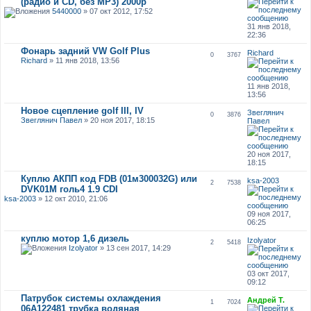
(радио и CD, без MP3) 2000р
5440000
» 07 окт 2012, 17:52
31 янв 2018,
22:36
Фонарь задний VW Golf Plus
Richard
0
3767
Richard
» 11 янв 2018, 13:56
11 янв 2018,
13:56
Новое сцепление golf III, IV
Звеглянич
0
3876
Звеглянич Павел
» 20 ноя 2017, 18:15
Павел
20 ноя 2017,
18:15
Куплю АКПП код FDB (01м300032G) или
ksa-2003
2
7538
DVK01M голь4 1.9 CDI
ksa-2003
» 12 окт 2010, 21:06
09 ноя 2017,
06:25
куплю мотор 1,6 дизель
Izolyator
2
5418
Izolyator
» 13 сен 2017, 14:29
03 окт 2017,
09:12
Патрубок системы охлаждения
Андрей Т.
1
7024
06A122481 трубка водяная