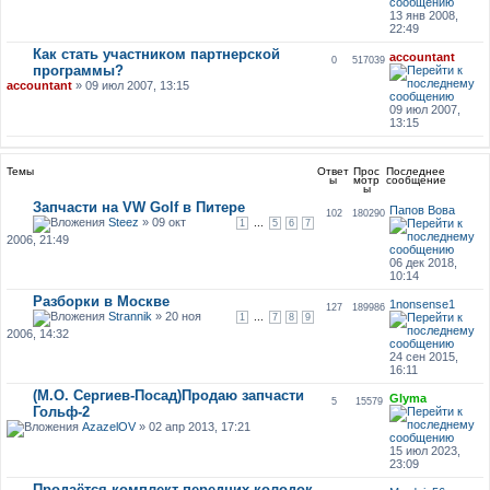
13 янв 2008,
22:49
Как стать участником партнерской
accountant
0
517039
программы?
accountant
» 09 июл 2007, 13:15
09 июл 2007,
13:15
Темы
Ответ
Прос
Последнее
ы
мотр
сообщение
ы
Запчасти на VW Golf в Питере
Папов Вова
102
180290
Steez
» 09 окт
...
1
5
6
7
2006, 21:49
06 дек 2018,
10:14
Разборки в Москве
1nonsense1
127
189986
Strannik
» 20 ноя
...
1
7
8
9
2006, 14:32
24 сен 2015,
16:11
(М.О. Сергиев-Посад)Продаю запчасти
Glyma
5
15579
Гольф-2
AzazelOV
» 02 апр 2013, 17:21
15 июл 2023,
23:09
Продаётся комплект передних колодок