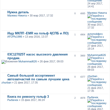
24 апр 2017,
14:41
Нужна деталь
Малюко Никита
0
4065
Малюко Никита
» 30 мар 2017, 17:32
30 мар 2017,
17:32
Ищу МКПП -EMR на гольф 4(СПБ и ЛО)
avtomobilpro
1
4904
ИГОРЬ1986
» 13 апр 2016, 13:37
27 фев 2017,
19:14
03C127025T насос высокого давления
Muhammad626
0
3900
продам.
Muhammad626
» 26 фев 2017, 09:03
26 фев 2017,
09:03
Самый большой ассортимент
zhurban
0
4377
автозапчастей по самым лучшим цена
zhurban
» 21 фев 2017, 17:35
21 фев 2017,
17:35
Книга по ремонту гольф 3
Рыбачек
2
4978
Рыбачек
» 15 фев 2017, 06:24
15 фев 2017,