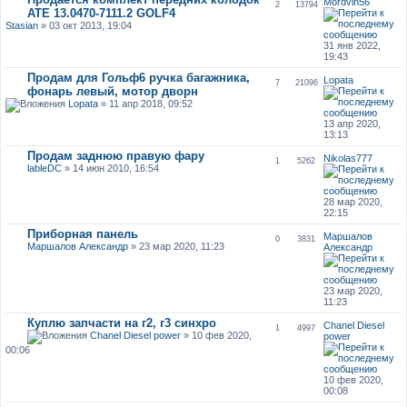
Mordvin56
2
13794
ATE 13.0470-7111.2 GOLF4
Stasian
» 03 окт 2013, 19:04
31 янв 2022,
19:43
Продам для Гольф6 ручка багажника,
Lopata
7
21096
фонарь левый, мотор дворн
Lopata
» 11 апр 2018, 09:52
13 апр 2020,
13:13
Продам заднюю правую фару
Nikolas777
1
5262
lableDC
» 14 июн 2010, 16:54
28 мар 2020,
22:15
Приборная панель
Маршалов
0
3831
Маршалов Александр
» 23 мар 2020, 11:23
Александр
23 мар 2020,
11:23
Куплю запчасти на г2, г3 синхро
Chanel Diesel
1
4997
Chanel Diesel power
» 10 фев 2020,
power
00:06
10 фев 2020,
00:08