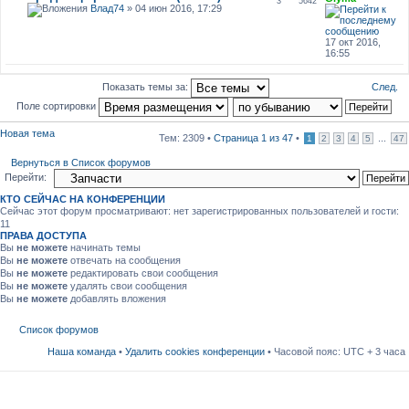
3
5642
Влад74
» 04 июн 2016, 17:29
17 окт 2016,
16:55
След.
Показать темы за:
Поле сортировки
Новая тема
Тем: 2309 •
Страница
1
из
47
•
...
1
2
3
4
5
47
Вернуться в Список форумов
Перейти:
КТО СЕЙЧАС НА КОНФЕРЕНЦИИ
Сейчас этот форум просматривают: нет зарегистрированных пользователей и гости:
11
ПРАВА ДОСТУПА
Вы
не можете
начинать темы
Вы
не можете
отвечать на сообщения
Вы
не можете
редактировать свои сообщения
Вы
не можете
удалять свои сообщения
Вы
не можете
добавлять вложения
Список форумов
Наша команда
•
Удалить cookies конференции
• Часовой пояс: UTC + 3 часа