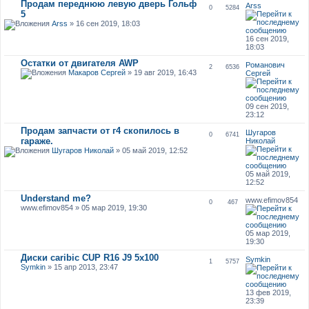
Продам переднюю левую дверь Гольф
Arss
0
5284
5
Arss
» 16 сен 2019, 18:03
16 сен 2019,
18:03
Остатки от двигателя AWP
Романович
2
6536
Макаров Сергей
» 19 авг 2019, 16:43
Сергей
09 сен 2019,
23:12
Продам запчасти от г4 скопилось в
Шугаров
0
6741
гараже.
Николай
Шугаров Николай
» 05 май 2019, 12:52
05 май 2019,
12:52
Understand me?
www.efimov854
0
467
www.efimov854 » 05 мар 2019, 19:30
05 мар 2019,
19:30
Диски caribic CUP R16 J9 5x100
Symkin
1
5757
Symkin
» 15 апр 2013, 23:47
13 фев 2019,
23:39