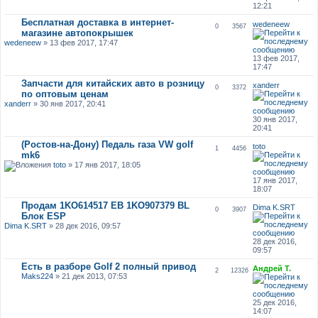
12:21
Бесплатная доставка в интернет-
wedeneew
0
3567
магазине автопокрышек
wedeneew
» 13 фев 2017, 17:47
13 фев 2017,
17:47
Запчасти для китайских авто в розницу
xanderr
0
3372
по оптовым ценам
xanderr
» 30 янв 2017, 20:41
30 янв 2017,
20:41
(Ростов-на-Дону) Педаль газа VW golf
toto
1
4456
mk6
toto
» 17 янв 2017, 18:05
17 янв 2017,
18:07
Продам 1KO614517 EB 1KO907379 BL
Dima K.SRT
0
3907
Блок ESP
Dima K.SRT
» 28 дек 2016, 09:57
28 дек 2016,
09:57
Есть в разборе Golf 2 полный привод
Андрей Т.
2
12326
Maks224
» 21 дек 2013, 07:53
25 дек 2016,
14:07