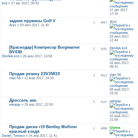
krw
» 27 авг 2017, 06:42
27 авг 2017,
17:18
задние пружины Golf V
Arss
2
4617
Arss
» 03 июл 2017, 11:40
03 июл 2017,
12:44
[Краснодар] Компресор Borgwarner
Dim4ek.krd
2
4161
BV43B
Dim4ek.krd
» 26 июн 2017, 14:58
02 июл 2017,
09:41
Продам резину 235/35R19
max-56
4
5913
max-56
» 12 мар 2017, 14:33
09 май 2017,
16:25
Дроссель аее.
wimpay
5
5127
wimpay
» 29 апр 2017, 22:50
02 май 2017,
21:09
Продам диски r19 Bentley Mulliner
Glyma
1
4698
красный кэнди
Daniel_Tomaso
» 24 апр 2017, 11:41