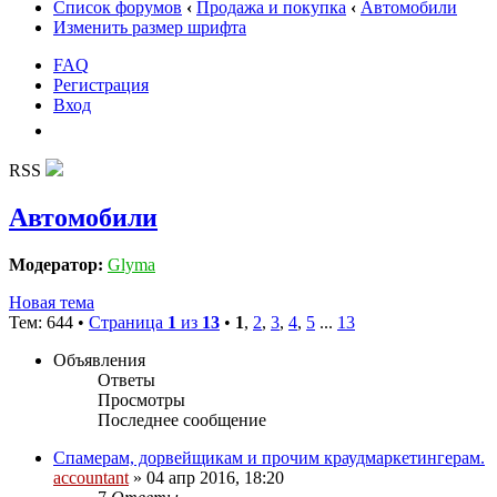
Список форумов
‹
Продажа и покупка
‹
Автомобили
Изменить размер шрифта
FAQ
Регистрация
Вход
RSS
Автомобили
Модератор:
Glyma
Новая тема
Тем: 644 •
Страница
1
из
13
•
1
,
2
,
3
,
4
,
5
...
13
Объявления
Ответы
Просмотры
Последнее сообщение
Спамерам, дорвейщикам и прочим краудмаркетингерам.
accountant
» 04 апр 2016, 18:20