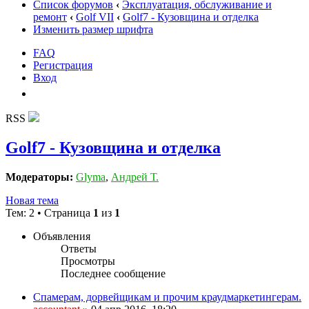
Список форумов
‹
Эксплуатация, обслуживание и
ремонт
‹
Golf VII
‹
Golf7 - Кузовщина и отделка
Изменить размер шрифта
FAQ
Регистрация
Вход
RSS
Golf7 - Кузовщина и отделка
Модераторы:
Glyma
,
Андрей Т.
Новая тема
Тем: 2 • Страница
1
из
1
Объявления
Ответы
Просмотры
Последнее сообщение
Спамерам, дорвейщикам и прочим краудмаркетингерам.