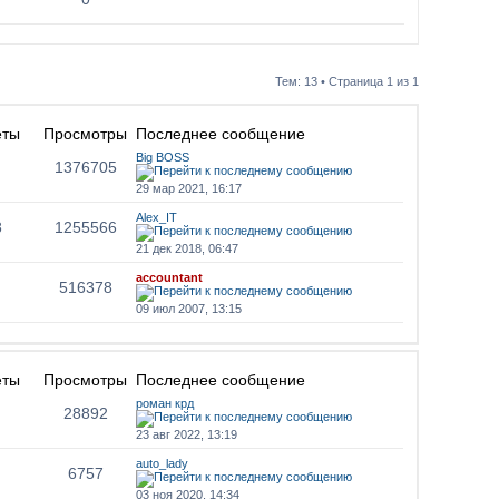
Тем: 13 • Страница
1
из
1
еты
Просмотры
Последнее сообщение
Big BOSS
1376705
29 мар 2021, 16:17
Alex_IT
8
1255566
21 дек 2018, 06:47
accountant
516378
09 июл 2007, 13:15
еты
Просмотры
Последнее сообщение
роман крд
28892
23 авг 2022, 13:19
auto_lady
6757
03 ноя 2020, 14:34