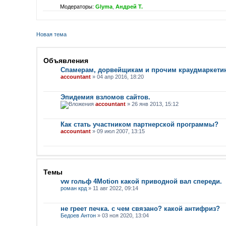
Модераторы:
Glyma
,
Андрей Т.
Новая тема
Объявления
Спамерам, дорвейщикам и прочим краудмаркети
accountant
» 04 апр 2016, 18:20
Эпидемия взломов сайтов.
accountant
» 26 янв 2013, 15:12
Как стать участником партнерской программы?
accountant
» 09 июл 2007, 13:15
Темы
vw гольф 4Motion какой приводной вал спереди.
роман крд
» 11 авг 2022, 09:14
не греет печка. с чем связано? какой антифриз?
Бедоев Антон
» 03 ноя 2020, 13:04