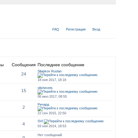
FAQ
Регистрация
Вход
мы
Сообщения
Последнее сообщение
Sliapkov Ruslan
24
18 ноя 2017, 18:18
olishevets
15
06 июл 2017, 08:55
Ричард
2
22 сен 2015, 22:50
SVI
4
03 ноя 2014, 18:53
Нет сообщений
0