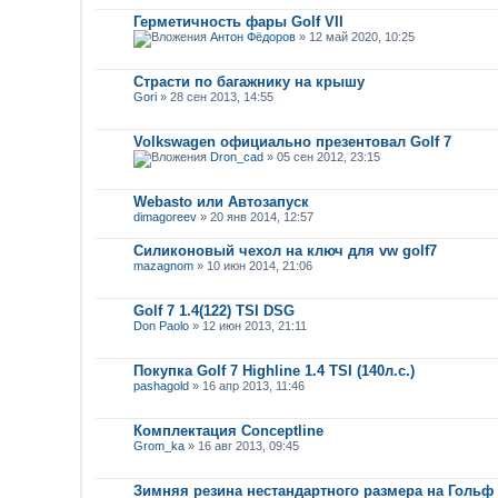
Герметичность фары Golf VII
Антон Фёдоров
» 12 май 2020, 10:25
Страсти по багажнику на крышу
Gori
» 28 сен 2013, 14:55
Volkswagen официально презентовал Golf 7
Dron_cad
» 05 сен 2012, 23:15
Webasto или Автозапуск
dimagoreev
» 20 янв 2014, 12:57
Силиконовый чехол на ключ для vw golf7
mazagnom
» 10 июн 2014, 21:06
Golf 7 1.4(122) TSI DSG
Don Paolo
» 12 июн 2013, 21:11
Покупка Golf 7 Highline 1.4 TSI (140л.с.)
pashagold
» 16 апр 2013, 11:46
Комплектация Conceptline
Grom_ka
» 16 авг 2013, 09:45
Зимняя резина нестандартного размера на Гольф