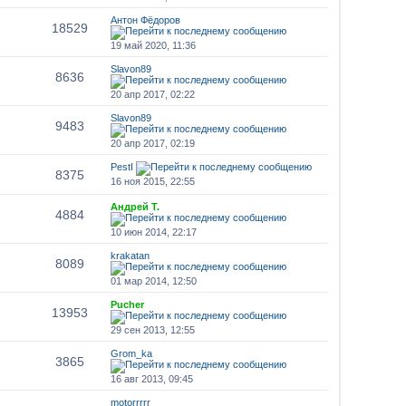
Антон Фёдоров
18529
19 май 2020, 11:36
Slavon89
8636
20 апр 2017, 02:22
Slavon89
9483
20 апр 2017, 02:19
PestI
8375
16 ноя 2015, 22:55
Андрей Т.
4884
10 июн 2014, 22:17
krakatan
8089
01 мар 2014, 12:50
Pucher
13953
29 сен 2013, 12:55
Grom_ka
3865
16 авг 2013, 09:45
motorrrrr