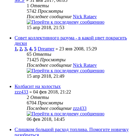
MCF
» 31 янв 2017, 00:05
1
Ответы
5742
Просмотры
Последнее сообщение
Nick Rataev
15 апр 2018, 21:53
Совет коллективного разума - в какой цвет покрасить
диски
1
,
2
,
3
,
4
,
5
Dreamer
» 23 янв 2008, 15:29
65
Ответы
71425
Просмотры
Последнее сообщение
Nick Rataev
15 апр 2018, 21:49
Колбасит на холостых
zzz433
» 04 фев 2018, 21:22
2
Ответы
6704
Просмотры
Последнее сообщение
zzz433
06 фев 2018, 14:45
Слишком большой расход топлива. Помогите новичку
разобраться