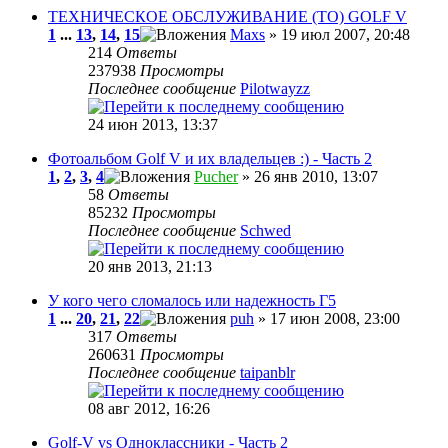
ТЕХНИЧЕСКОЕ ОБСЛУЖИВАНИЕ (ТО) GOLF V
1
...
13
,
14
,
15
Maxs
» 19 июл 2007, 20:48
214
Ответы
237938
Просмотры
Последнее сообщение
Pilotwayzz
24 июн 2013, 13:37
Фотоальбом Golf V и их владельцев :) - Часть 2
1
,
2
,
3
,
4
Pucher
» 26 янв 2010, 13:07
58
Ответы
85232
Просмотры
Последнее сообщение
Schwed
20 янв 2013, 21:13
У кого чего сломалось или надежность Г5
1
...
20
,
21
,
22
puh
» 17 июн 2008, 23:00
317
Ответы
260631
Просмотры
Последнее сообщение
taipanblr
08 авг 2012, 16:26
Golf-V vs Одноклассники - Часть 2