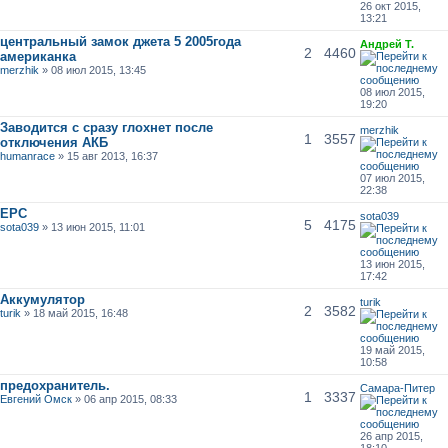
26 окт 2015,
13:21
центральный замок джета 5 2005года
Андрей Т.
2
4460
американка
merzhik
» 08 июл 2015, 13:45
08 июл 2015,
19:20
Заводится с сразу глохнет после
merzhik
1
3557
отключения АКБ
humanrace
» 15 авг 2013, 16:37
07 июл 2015,
22:38
ЕРС
sota039
5
4175
sota039
» 13 июн 2015, 11:01
13 июн 2015,
17:42
Аккумулятор
turik
2
3582
turik
» 18 май 2015, 16:48
19 май 2015,
10:58
предохранитель.
Самара-Питер
1
3337
Евгений Омск
» 06 апр 2015, 08:33
26 апр 2015,
18:10