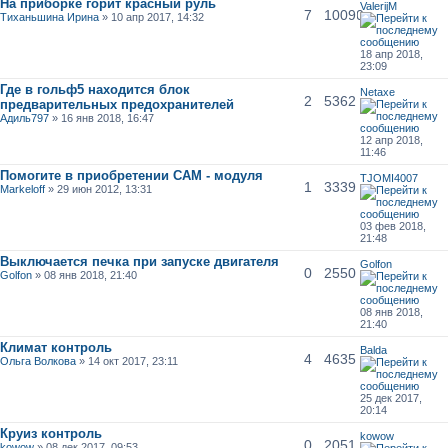
На приборке горит красный руль
ValerijM
7
10090
Тиханьшина Ирина
» 10 апр 2017, 14:32
18 апр 2018,
23:09
Где в гольф5 находится блок
Netaxe
2
5362
предварительных предохранителей
Адиль797
» 16 янв 2018, 16:47
12 апр 2018,
11:46
Помогите в приобретении СAM - модуля
TJOMI4007
1
3339
Markeloff
» 29 июн 2012, 13:31
03 фев 2018,
21:48
Выключается печка при запуске двигателя
Golfon
0
2550
Golfon
» 08 янв 2018, 21:40
08 янв 2018,
21:40
Климат контроль
Balda
4
4635
Ольга Волкова
» 14 окт 2017, 23:11
25 дек 2017,
20:14
Круиз контроль
kowow
0
2051
kowow
» 08 дек 2017, 09:53