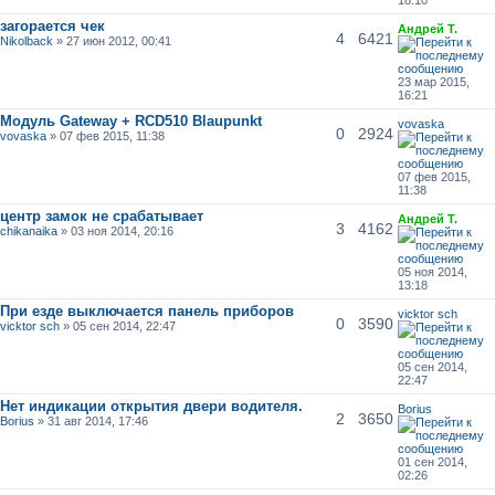
загорается чек
Андрей Т.
4
6421
Nikolback
» 27 июн 2012, 00:41
23 мар 2015,
16:21
Модуль Gateway + RCD510 Blaupunkt
vovaska
0
2924
vovaska
» 07 фев 2015, 11:38
07 фев 2015,
11:38
центр замок не срабатывает
Андрей Т.
3
4162
chikanaika
» 03 ноя 2014, 20:16
05 ноя 2014,
13:18
При езде выключается панель приборов
vicktor sch
0
3590
vicktor sch
» 05 сен 2014, 22:47
05 сен 2014,
22:47
Нет индикации открытия двери водителя.
Borius
2
3650
Borius
» 31 авг 2014, 17:46
01 сен 2014,
02:26