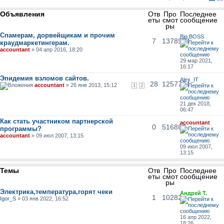
Объявления
Отв
Про
Последнее
еты
смот
сообщение
ры
Спамерам, дорвейщикам и прочим
Big BOSS
7
1378954
краудмаркетингерам.
accountant
» 04 апр 2016, 18:20
29 мар 2021,
16:17
Эпидемия взломов сайтов.
Alex_IT
28
1257774
accountant
» 26 янв 2013, 15:12
1
2
21 дек 2018,
06:47
Как стать участником партнерской
accountant
0
516863
программы?
accountant
» 09 июл 2007, 13:15
09 июл 2007,
13:15
Темы
Отв
Про
Последнее
еты
смот
сообщение
ры
Электрика,температура,горят чеки
Андрей Т.
1
10282
Igor_S
» 03 янв 2022, 16:52
16 апр 2022,
18:26