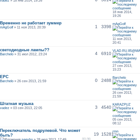
vadez
» 18 янв 2014, 19:26
18 янв 2014,
19:26
Временно не работает зуммер
mAgGolf
1
3398
mAgGolf
» 11 ноя 2013, 20:39
11 ноя 2013,
20:41
светодиодные лампы??
VLAD.RU.85@MA
4
6910
Barchelo
» 31 июл 2012, 23:24
27 сен 2013,
15:23
EPC
Barchelo
0
2488
Barchelo
» 26 сен 2013, 21:59
26 сен 2013,
21:59
Штатная музыка
KARAZPUZ
3
4540
vadez
» 03 сен 2013, 22:05
05 сен 2013,
08:12
Переключатель подрулевой. Что может
rmn
19
15281
быть?
seevho
» 28 июл 2013, 17:49
1
2