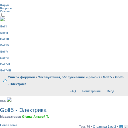
Форум
Вопросы
Статьи
Golf I
Golf II
Golf III
Golf IV
Golf V
Golf VI
Golf VII
Golf VIII
Список форумов
‹
Эксплуатация, обслуживание и ремонт
‹
Golf V
‹
Golf5
- Электрика
FAQ
Регистрация
Вход
RSS
Golf5 - Электрика
Модераторы:
Glyma
,
Андрей Т.
Новая тема
Тем: 76 •
Страница
1
из
2
•
1
2