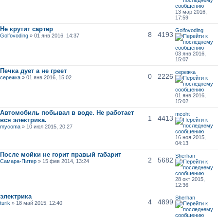
13 мар 2016,
17:59
Не крутит сартер
Golfovoding
8
4193
Golfovoding
» 01 янв 2016, 14:37
03 янв 2016,
15:07
Печка дует а не греет
сережка
0
2226
сережка
» 01 янв 2016, 15:02
01 янв 2016,
15:02
Автомобиль побывал в воде. Не работает
mcoht
1
4413
вся электрика.
mycoma
» 10 июл 2015, 20:27
16 ноя 2015,
04:13
После мойки не горит правый габарит
Sherhan
2
5682
Самара-Питер
» 15 фев 2014, 13:24
28 окт 2015,
12:36
электрика
Sherhan
4
4899
turik
» 18 май 2015, 12:40