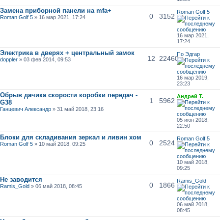
Замена приборной панели на mfa+
Roman Golf 5
0
3152
Roman Golf 5
» 16 мар 2021, 17:24
16 мар 2021,
17:24
Электрика в дверях + центральный замок
По Эдгар
12
22460
doppler
» 03 фев 2014, 09:53
16 мар 2019,
23:23
Обрыв дачика скорости коробки передач -
Андрей Т.
1
5962
G38
Ганцевич Александр
» 31 май 2018, 23:16
05 июн 2018,
22:50
Блоки для складивания зеркал и ливин хом
Roman Golf 5
0
2524
Roman Golf 5
» 10 май 2018, 09:25
10 май 2018,
09:25
Не заводится
Ramis_Gold
0
1866
Ramis_Gold
» 06 май 2018, 08:45
06 май 2018,
08:45