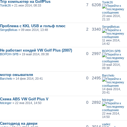
Trip компьютер на GolfPlus
Tonik26
7
6208
Tonik26
» 21 июн 2014, 08:33
23 июн 2014,
21:10
Проблема с KKL USB и гольф плюс
SergejBekas
2
3340
SergejBekas
» 09 июн 2014, 13:48
11 июн 2014,
14:42
Не работает кондей VW Golf Plus (2007)
BOPOH-SPB
0
2997
BOPOH-SPB
» 19 май 2014, 09:38
19 май 2014,
09:38
мотор омывателя
Barchelo
0
2495
Barchelo
» 14 фев 2014, 20:41
14 фев 2014,
20:41
Схема ABS VW Golf Plus V
felcinger
0
2892
felcinger
» 22 янв 2014, 14:50
22 янв 2014,
14:50
Светодиод на двери
vadez
0
3014