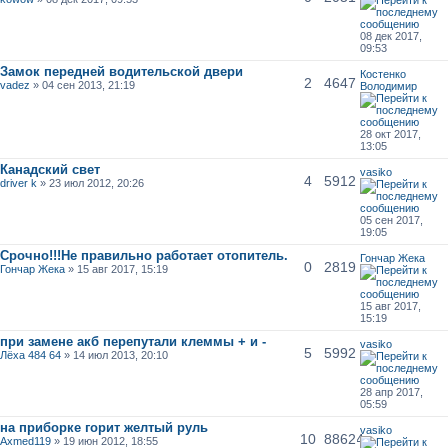
08 дек 2017,
09:53
Замок передней водительской двери
Костенко
2
4647
vadez
» 04 сен 2013, 21:19
Володимир
28 окт 2017,
13:05
Канадский свет
vasiko
4
5912
driver k
» 23 июл 2012, 20:26
05 сен 2017,
19:05
Срочно!!!Не правильно работает отопитель.
Гончар Жека
0
2819
Гончар Жека
» 15 авг 2017, 15:19
15 авг 2017,
15:19
при замене акб перепутали клеммы + и -
vasiko
5
5992
Лёха 484 64
» 14 июл 2013, 20:10
28 апр 2017,
05:59
на приборке горит желтый руль
vasiko
10
88624
Axmed119
» 19 июн 2012, 18:55