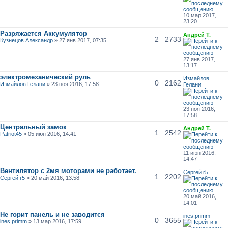
10 мар 2017,
23:20
Разряжается Аккумулятор
Андрей Т.
2
2733
Кузнецов Александр
» 27 янв 2017, 07:35
27 янв 2017,
13:17
электромеханический руль
Измайлов
0
2162
Измайлов Гелани
» 23 ноя 2016, 17:58
Гелани
23 ноя 2016,
17:58
Центральный замок
Андрей Т.
1
2542
Patriot45
» 05 июн 2016, 14:41
11 июн 2016,
14:47
Вентилятор с 2мя моторами не работает.
Сергей г5
1
2202
Сергей г5
» 20 май 2016, 13:58
20 май 2016,
14:01
Не горит панель и не заводится
ines.primm
0
3655
ines.primm
» 13 мар 2016, 17:59