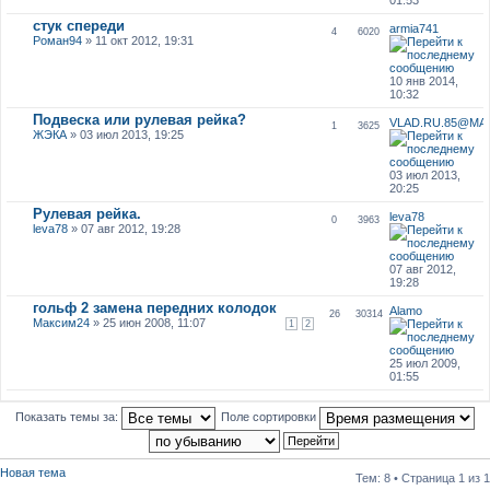
стук спереди
armia741
4
6020
Роман94
» 11 окт 2012, 19:31
10 янв 2014,
10:32
Подвеска или рулевая рейка?
VLAD.RU.85@MAI
1
3625
ЖЭКА
» 03 июл 2013, 19:25
03 июл 2013,
20:25
Рулевая рейка.
leva78
0
3963
leva78
» 07 авг 2012, 19:28
07 авг 2012,
19:28
гольф 2 замена передних колодок
Alamo
26
30314
Максим24
» 25 июн 2008, 11:07
1
2
25 июл 2009,
01:55
Показать темы за:
Поле сортировки
Новая тема
Тем: 8 • Страница
1
из
1