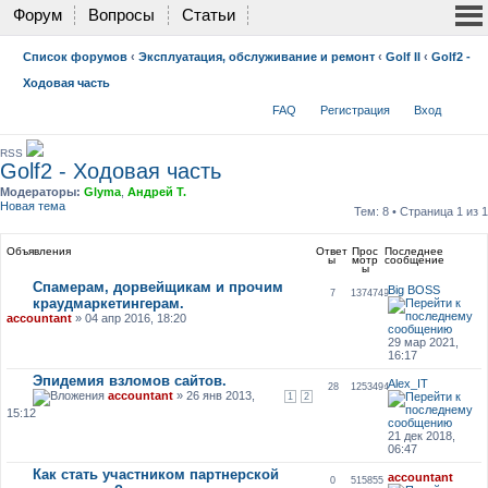
Форум
Вопросы
Статьи
Список форумов
‹
Эксплуатация, обслуживание и ремонт
‹
Golf II
‹
Golf2 -
Ходовая часть
FAQ
Регистрация
Вход
RSS
Golf2 - Ходовая часть
Модераторы:
Glyma
,
Андрей Т.
Новая тема
Тем: 8 • Страница
1
из
1
Объявления
Ответ
Прос
Последнее
ы
мотр
сообщение
ы
Спамерам, дорвейщикам и прочим
Big BOSS
7
1374749
краудмаркетингерам.
accountant
» 04 апр 2016, 18:20
29 мар 2021,
16:17
Эпидемия взломов сайтов.
Alex_IT
28
1253494
accountant
» 26 янв 2013,
1
2
15:12
21 дек 2018,
06:47
Как стать участником партнерской
accountant
0
515855