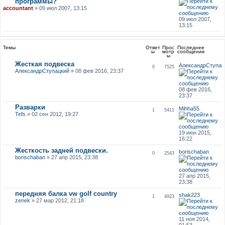
программы?
accountant
» 09 июл 2007, 13:15
09 июл 2007,
13:15
Темы
Ответ
Прос
Последнее
ы
мотр
сообщение
ы
Жесткая подвеска
АлександрСтупац
0
7525
АлександрСтупацкий
» 08 фев 2016, 23:37
08 фев 2016,
23:37
Разварки
Mihha55
1
5411
Tefs
» 02 сен 2012, 19:27
19 июн 2015,
16:22
Жесткость задней подвески.
borischaban
0
2543
borischaban
» 27 апр 2015, 23:38
27 апр 2015,
23:38
передняя балка vw golf country
shak223
1
4923
zenek
» 27 мар 2012, 21:18
11 ноя 2014,
01:53